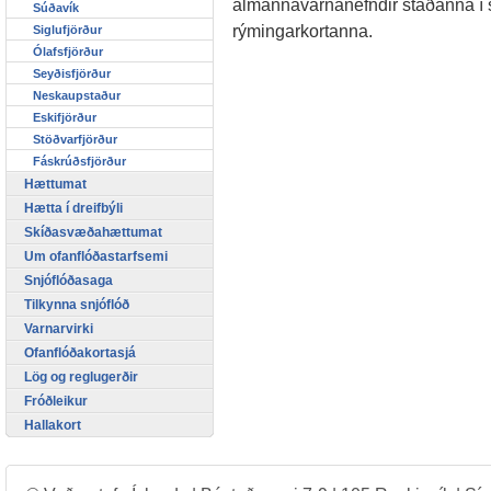
almannavarnanefndir staðanna í 
Súðavík
rýmingarkortanna.
Siglufjörður
Ólafsfjörður
Seyðisfjörður
Neskaupstaður
Eskifjörður
Stöðvarfjörður
Fáskrúðsfjörður
Hættumat
Hætta í dreifbýli
Skíðasvæðahættumat
Um ofanflóðastarfsemi
Snjóflóðasaga
Tilkynna snjóflóð
Varnarvirki
Ofanflóðakortasjá
Lög og reglugerðir
Fróðleikur
Hallakort