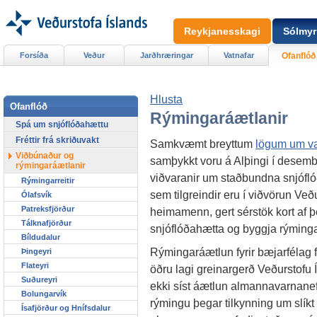
Reykjanesskagi
Sólmyr
Forsíða
Veður
Jarðhræringar
Vatnafar
Ofanflóð
Hlusta
Ofanflóð
Rýmingaráætlanir
Spá um snjóflóðahættu
Fréttir frá skriðuvakt
Samkvæmt breyttum
lögum um va
Viðbúnaður og
samþykkt voru á Alþingi í desemb
rýmingaráætlanir
viðvaranir um staðbundna snjófl
Rýmingarreitir
sem tilgreindir eru í viðvörun Veð
Ólafsvík
Patreksfjörður
heimamenn, gert sérstök kort af þ
Tálknafjörður
snjóflóðahætta og byggja rýming
Bíldudalur
Rýmingaráætlun fyrir bæjarfélag fels
Þingeyri
Flateyri
öðru lagi greinargerð Veðurstofu
Suðureyri
ekki síst áætlun almannavarnanef
Bolungarvík
rýmingu þegar tilkynning um slíkt
Ísafjörður og Hnífsdalur