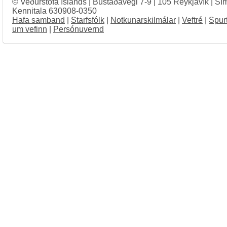
© Veðurstofa Íslands | Bústaðavegi 7-9 | 105 Reykjavík | Sí
Kennitala 630908-0350
Hafa samband
|
Starfsfólk
|
Notkunarskilmálar
|
Veftré
|
Spur
um vefinn
|
Persónuvernd