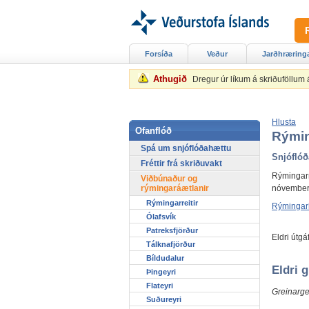
Forsíða
Veður
Jarðhræring
Athugið
Dregur úr líkum á skriðuföllum
Hlusta
Ofanflóð
Rýmin
Spá um snjóflóðahættu
Snjóflóð
Fréttir frá skriðuvakt
Rýmingarre
Viðbúnaður og
nóvember, 
rýmingaráætlanir
Rýmingarreitir
Rýmingarko
Ólafsvík
Patreksfjörður
Eldri útg
Tálknafjörður
Bíldudalur
Eldri 
Þingeyri
Flateyri
Greinarge
Suðureyri