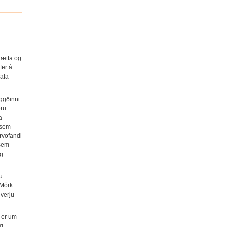
hætta og
fer á
hafa
ggðinni
eru
a
 sem
rvofandi
 sem
og
u
 Mörk
hverju
ð er um
og