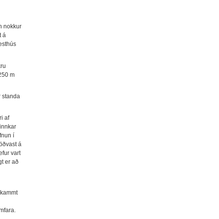
en nokkur
t á
hesthús
kru
 250 m
r standa
i af
innkar
fnun í
öðvast á
fur vart
gt er að
5 skammt
amfara.