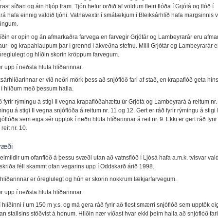
rast síðan og áin hljóp fram. Tjón hefur orðið af völdum fleiri flóða í Grjótá og flóð í
 hafa einnig valdið tjóni. Vatnavextir í smálækjum í Bleiksárhlíð hafa margsinnis 
ysingum.
líðin er opin og án afmarkaðra farvega en farvegir Grjótár og Lambeyrarár eru afma
aur- og krapahlaupum þar í grennd í ákveðna stefnu. Milli Grjótár og Lambeyrarár e
óreglulegt og hlíðin skorin kröppum farvegum.
 upp í neðsta hluta hlíðarinnar.
ksárhlíðarinnar er við neðri mörk þess að snjóflóð fari af stað, en krapaflóð geta hin
k í hlíðum með þessum halla.
ð fyrir rýmingu á stigi II vegna krapaflóðahættu úr Grjótá og Lambeyrará á reitum nr
ingu á stigi II vegna snjóflóða á reitum nr. 11 og 12. Gert er ráð fyrir rýmingu á stigi 
jóflóða sem eiga sér upptök í neðri hluta hlíðarinnar á reit nr. 9. Ekki er gert ráð fyrir
reit nr. 10.
væði
eimildir um ofanflóð á þessu svæði utan að vatnsflóð í Ljósá hafa a.m.k. tvisvar vald
urskriða féll skammt ofan vegarins upp í Oddskarð árið 1998.
hlíðarinnar er óreglulegt og hún er skorin nokkrum lækjarfarvegum.
 upp í neðsta hluta hlíðarinnar.
 í hlíðinni í um 150 m y.s. og má gera ráð fyrir að flest smærri snjóflóð sem upptök ei
fan stallsins stöðvist á honum. Hlíðin nær víðast hvar ekki þeim halla að snjóflóð fari