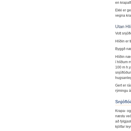
en krapaf
Ekki er ge
vegna krap
Utan Hl
Vott snjóf
Hlíðin er 
Byggð nær
Hlíðin nær
í hlíðum m
100 m h.y.
snjóflóðu
hugsanle
Gert er rá
rýmingu á 
Snjófló
Krapa- og
næstu veð
að fylgjas
kjölfar le