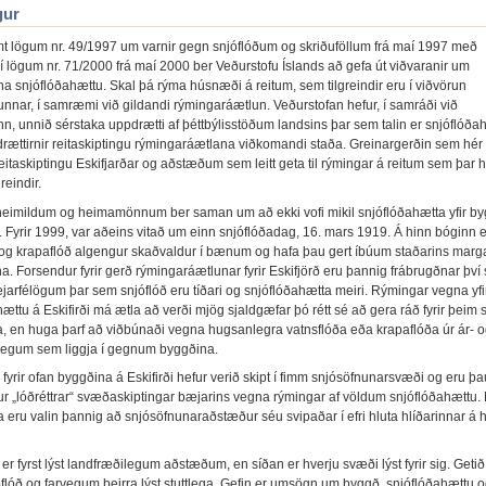
gur
lögum nr. 49/1997 um varnir gegn snjóflóðum og skriðuföllum frá maí 1997 með
 í lögum nr. 71/2000 frá maí 2000 ber Veðurstofu Íslands að gefa út viðvaranir um
a snjóflóðahættu. Skal þá rýma húsnæði á reitum, sem tilgreindir eru í viðvörun
unnar, í samræmi við gildandi rýmingaráætlun. Veðurstofan hefur, í samráði við
, unnið sérstaka uppdrætti af þéttbýlisstöðum landsins þar sem talin er snjóflóða
rættirnir reitaskiptingu rýmingaráætlana viðkomandi staða. Greinargerðin sem hér 
r reitaskiptingu Eskifjarðar og aðstæðum sem leitt geta til rýmingar á reitum sem þar 
reindir.
eimildum og heimamönnum ber saman um að ekki vofi mikil snjóflóðahætta yfir by
i. Fyrir 1999, var aðeins vitað um einn snjóflóðadag, 16. mars 1919. Á hinn bóginn 
 og krapaflóð algengur skaðvaldur í bænum og hafa þau gert íbúum staðarins marg
a. Forsendur fyrir gerð rýmingaráætlunar fyrir Eskifjörð eru þannig frábrugðnar því
æjarfélögum þar sem snjóflóð eru tíðari og snjóflóðahætta meiri. Rýmingar vegna yfi
ættu á Eskifirði má ætla að verði mjög sjaldgæfar þó rétt sé að gera ráð fyrir þeim
, en huga þarf að viðbúnaði vegna hugsanlegra vatnsflóða eða krapaflóða úr ár- 
vegum sem liggja í gegnum byggðina.
fyrir ofan byggðina á Eskifirði hefur verið skipt í fimm snjósöfnunarsvæði og eru þa
ur „lóðréttrar“ svæðaskiptingar bæjarins vegna rýmingar af völdum snjóflóðahættu.
eru valin þannig að snjósöfnunaraðstæður séu svipaðar í efri hluta hlíðarinnar á 
r er fyrst lýst landfræðilegum aðstæðum, en síðan er hverju svæði lýst fyrir sig. Geti
óflóð og farvegum þeirra lýst stuttlega. Gefin er umsögn um byggð, snjóflóðahættu 