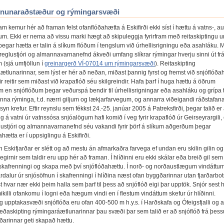
fnunaraðstæður og rýmingarsvæði
am kemur hér að framan felst ofanflóðahætta á Eskifirði ekki síst í hættu á vatns-, au
um. Ekki er nema að vissu marki hægt að skipuleggja fyrirfram með reitaskiptingu 
þegar hætta er talin á slíkum flóðum í tengslum við úrhellisrigningu eða asahláku. 
reglustjóri og almannavarnanefnd ákveði umfang slíkrar rýmingar hverju sinni út frá
(sjá umfjöllun í
greinargerð VÍ-07014 um rýmingarsvæði
). Reitaskipting
ætlunarinnar, sem lýst er hér að neðan, miðast þannig fyrst og fremst við snjóflóða
ir reitir sem miðast við krapaflóð séu skilgreindir. Hafa þarf í huga hættu á öðrum
m en snjóflóðum þegar veðurspá bendir til úrhellisrigningar eða asahláku og grípa t
nna rýminga, t.d. nærri giljum og lækjarfarvegum, og annarra viðeigandi ráðstafana 
n krefur. Eftir reynslu sem fékkst 24.-25. janúar 2005 á Patreksfirði, þegar talið er
 á vatni úr vatnssósa snjóalögum hafi komið í veg fyrir krapaflóð úr Geirseyrargili, e
lustjóri og almannavarnanefnd séu vakandi fyrir þörf á slíkum aðgerðum þegar
hætta er í uppsiglingu á Eskifirði.
n Eskifjarðar er slétt og að mestu án afmarkaðra farvega ef undan eru skilin gilin og
egirnir sem taldir eru upp hér að framan. Í hlíðinni eru ekki skálar eða breið gil sem
í skafrenningi og skapa með því snjóflóðahættu. Í norð- og norðaustlægum vindáttu
dalur úr snjósöfnun í skafrenningi í hlíðina næst ofan byggðarinnar utan fjarðarbo
 hvar nær ekki þeim halla sem þarf til þess að snjóflóð eigi þar upptök. Snjór sest he
mikilli ofankomu í logni eða hægum vindi en í flestum vindáttum skefur úr hlíðinni.
 upptakasvæði snjóflóða eru ofan 400-500 m h.y.s. í Harðskafa og Ófeigsfjalli og 
væðaskipting rýmingaráætlunarinnar þau svæði þar sem talið er að snjóflóð frá þes
íðarinnar geti skapað hættu.