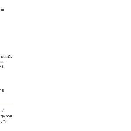
III
t upptök
í um
r á
 19.
a á
ega þarf
lum í