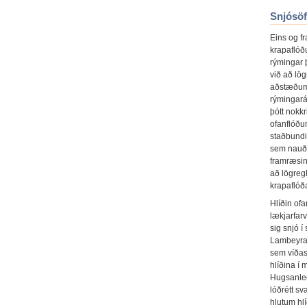
Snjósö
Eins og fr
krapaflóð
rýmingar 
við að lög
aðstæðum 
rýmingará
þótt nokkr
ofanflóðu
staðbundi
sem nauðsy
framræsing
að lögreg
krapaflóða
Hlíðin ofa
lækjarfarv
sig snjó 
Lambeyrar
sem víðast
hlíðina í 
Hugsanleg
lóðrétt s
hlutum hl