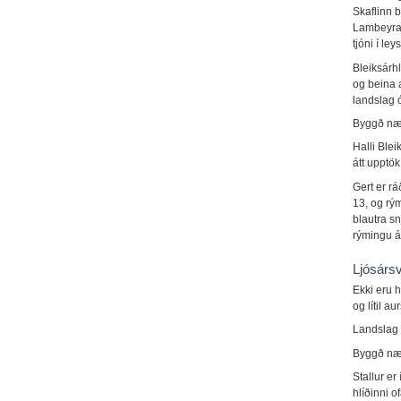
Skaflinn b
Lambeyrará
tjóni í le
Bleiksárh
og beina 
landslag 
Byggð nær
Halli Blei
átt upptö
Gert er rá
13, og rým
blautra sn
rýmingu á 
Ljósárs
Ekki eru h
og lítil a
Landslag 
Byggð nær
Stallur er
hlíðinni o