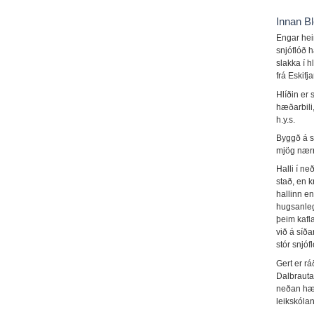
Innan Bl
Engar hei
snjóflóð h
slakka í 
frá Eskif
Hlíðin er
hæðarbili,
h.y.s.
Byggð á s
mjög nærri
Halli í ne
stað, en 
hallinn en
hugsanleg
þeim kafla
við á síða
stór snjó
Gert er rá
Dalbrautar
neðan hætt
leikskólan