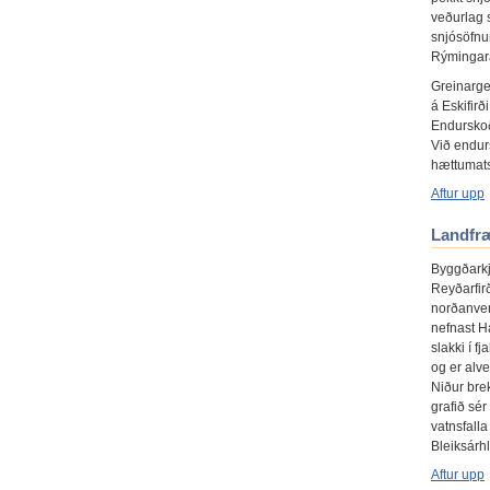
veðurlag 
snjósöfnu
Rýmingar
Greinarge
á Eskifir
Endurskoð
Við endur
hættumats
Aftur upp
Landfræ
Byggðarkj
Reyðarfir
norðanver
nefnast Ha
slakki í f
og er alve
Niður brek
grafið sé
vatnsfalla
Bleiksárhlí
Aftur upp