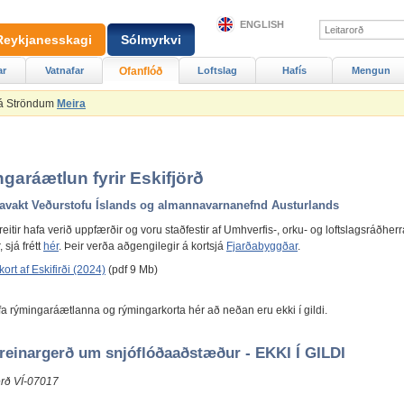
ENGLISH
Reykjanesskagi
Sólmyrkvi
ar
Vatnafar
Ofanflóð
Loftslag
Hafís
Mengun
 á Ströndum
Meira
garáætlun fyrir Eskifjörð
avakt Veðurstofu Íslands og almannavarnanefnd Austurlands
itir hafa verið uppfærðir og voru staðfestir af Umhverfis-, orku- og loftslagsráðherr
sjá frétt
hér
. Þeir verða aðgengilegir á kortsjá
Fjarðabyggðar
.
rt af Eskifirði (2024)
(pdf 9 Mb)
áfa rýmingaráætlanna og rýmingarkorta hér að neðan eru ekki í gildi.
greinargerð um snjóflóðaaðstæður - EKKI Í GILDI
rð VÍ-07017