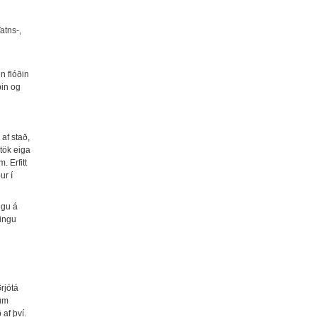
atns-,
n flóðin
pin og
af stað,
tök eiga
. Erfitt
ur í
ngu á
mingu
Grjótá
 um
af því.