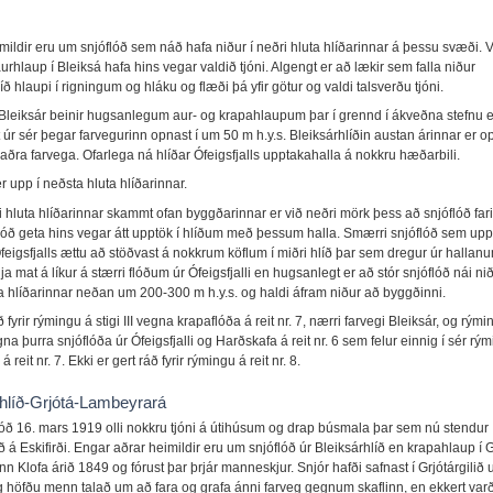
ildir eru um snjóflóð sem náð hafa niður í neðri hluta hlíðarinnar á þessu svæði. V
aurhlaup í Bleiksá hafa hins vegar valdið tjóni. Algengt er að lækir sem falla niður
íð hlaupi í rigningum og hláku og flæði þá yfir götur og valdi talsverðu tjóni.
Bleiksár beinir hugsanlegum aur- og krapahlaupum þar í grennd í ákveðna stefnu e
t úr sér þegar farvegurinn opnast í um 50 m h.y.s. Bleiksárhlíðin austan árinnar er o
aðra farvega. Ofarlega ná hlíðar Ófeigsfjalls upptakahalla á nokkru hæðarbili.
 upp í neðsta hluta hlíðarinnar.
i hluta hlíðarinnar skammt ofan byggðarinnar er við neðri mörk þess að snjóflóð fari 
lóð geta hins vegar átt upptök í hlíðum með þessum halla. Smærri snjóflóð sem upp
feigsfjalls ættu að stöðvast á nokkrum köflum í miðri hlíð þar sem dregur úr hallanum
ja mat á líkur á stærri flóðum úr Ófeigsfjalli en hugsanlegt er að stór snjóflóð nái nið
ta hlíðarinnar neðan um 200-300 m h.y.s. og haldi áfram niður að byggðinni.
ð fyrir rýmingu á stigi III vegna krapaflóða á reit nr. 7, nærri farvegi Bleiksár, og rými
vegna þurra snjóflóða úr Ófeigsfjalli og Harðskafa á reit nr. 6 sem felur einnig í sér rý
reit nr. 7. Ekki er gert ráð fyrir rýmingu á reit nr. 8.
rhlíð-Grjótá-Lambeyrará
flóð 16. mars 1919 olli nokkru tjóni á útihúsum og drap búsmala þar sem nú stendur
ið á Eskifirði. Engar aðrar heimildir eru um snjóflóð úr Bleiksárhlíð en krapahlaup í 
nn Klofa árið 1849 og fórust þar þrjár manneskjur. Snjór hafði safnast í Grjótárgilið
g höfðu menn talað um að fara og grafa ánni farveg gegnum skaflinn, en ekkert varð 