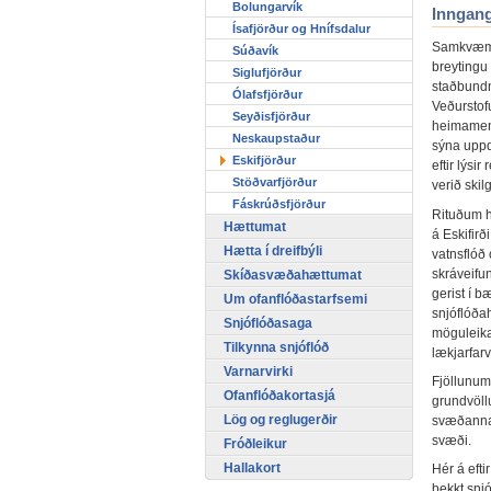
Bolungarvík
Inngan
Ísafjörður og Hnífsdalur
Samkvæmt 
Súðavík
breytingu
Siglufjörður
staðbundn
Ólafsfjörður
Veðurstof
Seyðisfjörður
heimamenn
Neskaupstaður
sýna uppd
Eskifjörður
eftir lýsi
Stöðvarfjörður
verið skilg
Fáskrúðsfjörður
Rituðum h
Hættumat
á Eskifirð
Hætta í dreifbýli
vatnsflóð
skráveifun
Skíðasvæðahættumat
gerist í b
Um ofanflóðastarfsemi
snjóflóðah
Snjóflóðasaga
möguleika
Tilkynna snjóflóð
lækjarfar
Varnarvirki
Fjöllunum 
Ofanflóðakortasjá
grundvöll
Lög og reglugerðir
svæðanna 
svæði.
Fróðleikur
Hallakort
Hér á efti
þekkt snj