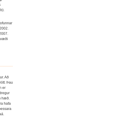
s
b).
tofunnar
 2002.
2007.
svæði
ur. Að
rött. Þau
n er
 dregur
 m hæð.
rra hafa
þessara
aá.