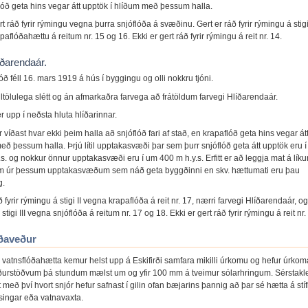
lóð geta hins vegar átt upptök í hlíðum með þessum halla.
rt ráð fyrir rýmingu vegna þurra snjóflóða á svæðinu. Gert er ráð fyrir rýmingu á stigi 
aflóðahættu á reitum nr. 15 og 16. Ekki er gert ráð fyrir rýmingu á reit nr. 14.
íðarendaár.
lóð féll 16. mars 1919 á hús í byggingu og olli nokkru tjóni.
tiltölulega slétt og án afmarkaðra farvega að frátöldum farvegi Hlíðarendaár.
 upp í neðsta hluta hlíðarinnar.
 víðast hvar ekki þeim halla að snjóflóð fari af stað, en krapaflóð geta hins vegar át
eð þessum halla. Þrjú lítil upptakasvæði þar sem þurr snjóflóð geta átt upptök eru 
s. og nokkur önnur upptakasvæði eru í um 400 m h.y.s. Erfitt er að leggja mat á líku
m úr þessum upptakasvæðum sem náð geta byggðinni en skv. hættumati eru þau
g.
ð fyrir rýmingu á stigi II vegna krapaflóða á reit nr. 17, nærri farvegi Hlíðarendaár, og
stigi III vegna snjóflóða á reitum nr. 17 og 18. Ekki er gert ráð fyrir rýmingu á reit nr.
ðaveður
 vatnsflóðahætta kemur helst upp á Eskifirði samfara mikilli úrkomu og hefur úrkom
urstöðvum þá stundum mælst um og yfir 100 mm á tveimur sólarhringum. Sérstakl
t með því hvort snjór hefur safnast í gilin ofan bæjarins þannig að þar sé hætta á stíf
ysingar eða vatnavaxta.