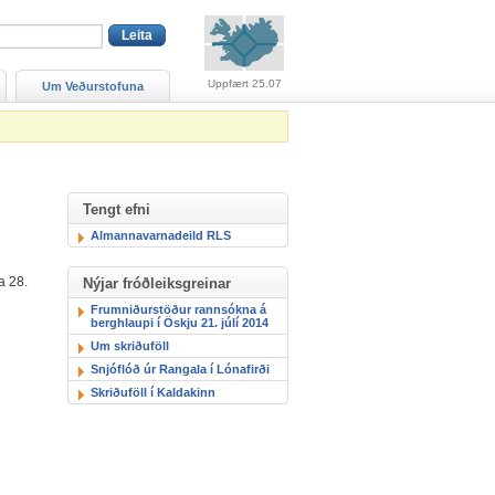
Viðvaranir (engin viðv
Uppfært 25.07
Um Veðurstofuna
Tengt efni
Almannavarnadeild RLS
a 28.
Nýjar fróðleiksgreinar
Frumniðurstöður rannsókna á
berghlaupi í Öskju 21. júlí 2014
Um skriðuföll
Snjóflóð úr Rangala í Lónafirði
Skriðuföll í Kaldakinn