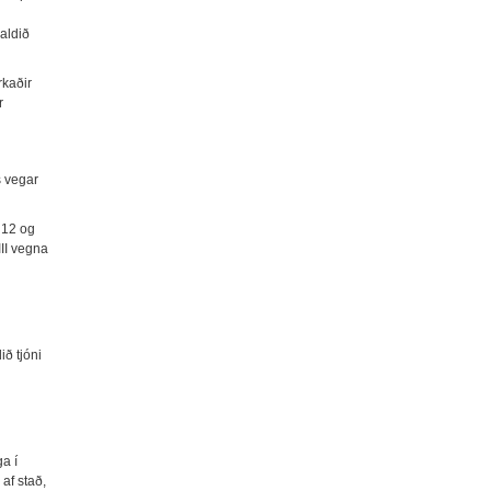
valdið
rkaðir
r
s vegar
. 12 og
III vegna
ið tjóni
ga í
 af stað,