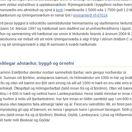
sem veldur snjósöfnun á upptakasvæðum. Rýmingarsvæði í byggðinni neðan hver
narsvæðis eru afmörkuð og sýnd á
korti
í mælikvarða 1:5000 eða 1:7500 (pdf 1,0 M
áætlunum og rýmingarsvæðum er nánar lýst í
greinargerð VÍ-07014
.
rð þessi byggist á niðurstöðu samráðsfundar heimamanna og starfsmanna Veðurs
ði þann 14. febrúar 1997 og hættumati sem staðfest var af umhverfisráðherra í ágúst
un og samræming við hættumat var unnin á Veðurstofu Íslands á árunum 2004 til 
skoðunina var miðað við að mörk rýmingarsvæða á stigi II fylgi í stórum dráttum C-
 og að rýmingarsvæði á stigi III samsvari A-svæði hættumats.
ðilegar aðstæður, byggð og örnefni
arninn Eskifjörður stendur norðan samnefnds fjarðar, sem gengur norðvestur úr
ði. Sunnan við fjörðinn, andspænis bænum, rís Hólmatindur um 1000 m hár og bratt
ðu og ofan við bæinn eru fjöll sem einnig ná allt að 1000 m hæð en eru ekki eins b
rðskafi, Ófeigsfjall og Hólmgerðarfjall (talið innan frá og út fjörðinn). Ofan við bæin
jallinu í 4-600 m hæð og nefnist hann Lambeyrardalur. Þessi slakki minnkar er innar
g horfinn á móts við fjarðarbotninn. Þar fyrir innan er hlíðin samfelld upp í um 600
kuna ofan bæjarins falla allmargir lækir og ár. Flest eru vatnsföllin lítil, en fimm þei
r myndarleg gil upp af bænum, en renna í gegnum hann í grunnum farvegum. Nöfn 
 eru (talið innan frá og út fjörðinn): Bleiksá, Grjótá, Lambeyrará, Ljósá og Hlíðarend
ð heitir milli Bleiksár og Grjótár.