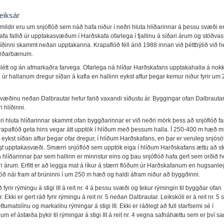
eiksár
mildir eru um snjóflóð sem náð hafa niður í neðri hluta hlíðarinnar á þessu svæði 
afa fallið úr upptakasvæðum í Harðskafa ofarlega í fjallinu á síðari árum og stöðvas
hlíðinni skammt neðan upptakanna. Krapaflóð féll árið 1988 innan við þéttbýlið við 
jarðarbænum.
 slétt og án afmarkaðra farvega. Ofarlega ná hlíðar Harðskafans upptakahalla á nok
 úr hallanum dregur síðan á kafla en hallinn eykst aftur þegar kemur niður fyrir um
væðinu neðan Dalbrautar hefur farið vaxandi síðustu ár. Byggingar ofan Dalbrauta
 hlíðinni.
ðri hluta hlíðarinnar skammt ofan byggðarinnar er við neðri mörk þess að snjóflóð far
krapaflóð geta hins vegar átt upptök í hlíðum með þessum halla. Í 250-400 m hæð m
 eykst síðan aftur þegar ofar dregur, í hlíðum Harðskafans, en þar er veruleg snjósö
t upptakasvæði. Smærri snjóflóð sem upptök eiga í hlíðum Harðskafans ættu að st
 hlíðarinnar þar sem hallinn er minnstur eins og þau snjóflóð hafa gert sem orðið he
ri árum. Erfitt er að leggja mat á líkur á stærri flóðum úr Harðskafanum en hugsanle
flóð nái fram af brúninni í um 250 m hæð og haldi áfram niður að byggðinni.
ð fyrir rýmingu á stigi III á reit nr. 4 á þessu svæði og tekur rýmingin til byggðar ofan
. Ekki er gert ráð fyrir rýmingu á reit nr. 5 neðan Dalbrautar. Leikskóli er á reit nr. 
umatslínu og markalínu rýmingar á stigi III. Ekki er ráðlegt að full starfsemi sé í
um ef ástæða þykir til rýmingar á stigi III á reit nr. 4 vegna safnáhættu sem er því s