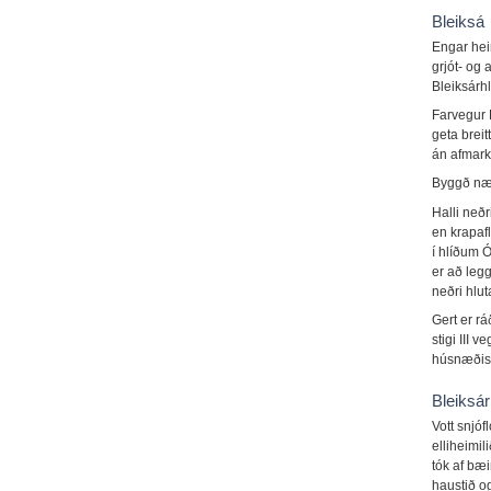
Bleiksá
Engar heim
grjót- og 
Bleiksárhl
Farvegur 
geta breit
án afmark
Byggð nær
Halli neðr
en krapaf
í hlíðum Ó
er að legg
neðri hlu
Gert er rá
stigi III 
húsnæðis á 
Bleiksá
Vott snjó
elliheimil
tók af bæi
haustið o