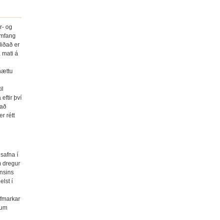
r- og
umfang
Miðað er
 mati á
hættu
il
eftir því
 að
r rétt
 safna í
m dregur
tnsins
lst í
afmarkar
sum