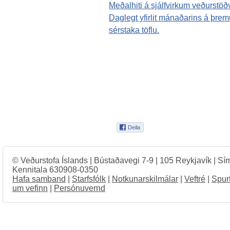
Meðalhiti á sjálfvirkum veðurstöð
Daglegt yfirlit mánaðarins á þr
sérstaka töflu.
© Veðurstofa Íslands | Bústaðavegi 7-9 | 105 Reykjavík | Sí
Kennitala 630908-0350
Hafa samband
|
Starfsfólk
|
Notkunarskilmálar
|
Veftré
|
Spur
um vefinn
|
Persónuvernd