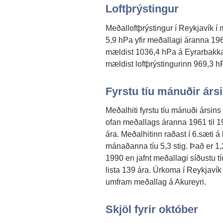
Loftþrýstingur
Meðalloftþrýstingur í Reykjavík 
5,9 hPa yfir meðallagi áranna 196
mældist 1036,4 hPa á Eyrarbakka 
mældist loftþrýstingurinn 969,3 h
Fyrstu tíu mánuðir árs
Meðalhiti fyrstu tíu mánuði ársins
ofan meðallags áranna 1961 til 19
ára. Meðalhitinn raðast í 6.sæti á 
mánaðanna tíu 5,3 stig. Það er 1
1990 en jafnt meðallagi síðustu tí
lista 139 ára. Úrkoma í Reykjav
umfram meðallag á Akureyri.
Skjöl fyrir október