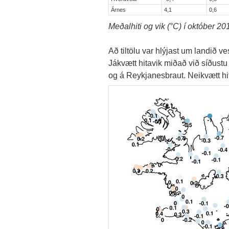
Árnes
4,1
0,6
Meðalhiti og vik (°C) í október 20
Að tiltölu var hlýjast um landið v
Jákvætt hitavik miðað við síðustu t
og á Reykjanesbraut. Neikvætt hit