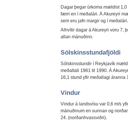
Dagar þegar úrkoma mældist 1,0 
færri en í meðalári. Á Akureyri 
sem eru jafn margir og í meðalári.
Alhvítir dagar á Akureyri voru 7, þr
allan mánuðinn.
Sólskinsstundafjöldi
Sólskinsstundir í Reykjavík mæld
meðaltali 1961 til 1990. Á Akurey
16,1 stund yfir meðallagi áranna 
Vindur
Vindur á landsvísu var 0,6 m/s yfir
mánuðinum en sunnan og norðanátt
24. (norðanhvassviðri).