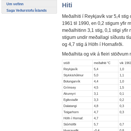
Hiti
Um vefinn
Saga Veðurstofu Íslands
Meðalhiti í Reykjavík var 5,4 stig 
1961 til 1990, en 0,2 stigum yfir m
meðalhitinn 3,1 stig, 0,1 stigi yfi
stigum undir meðallagi síðustu tíu
og 4,7 stig á Höfn í Hornafirði.
Meðalhita og vik á fleiri stöðvum m
stöð
meðalhiti °C
vik 196
Reykjavík
5,4
1,0
Stykkishólmur
5,0
1,1
Bolungarvík
4,4
1,0
Grímsey
4,5
1,5
Akureyri
3,1
0,1
Egilsstaðir
3,3
0,2
Dalatangi
4,8
0,3
Teigarhorn
4,7
0,3
Höfn í Hornaf.
4,7
Stórhöfði
5,7
0,7
Hveravellir
-0,4
0,8