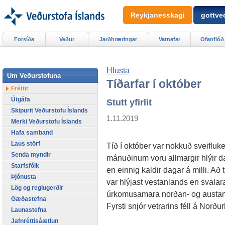
Reykjanesskagi
gottved
Forsíða
Veður
Jarðhræringar
Vatnafar
Ofanflóð
Hlusta
Um Veðurstofuna
Tíðarfar í október
Fréttir
Útgáfa
Stutt yfirlit
Skipurit Veðurstofu Íslands
1.11.2019
Merki Veðurstofu Íslands
Hafa samband
Laus störf
Tíð í október var nokkuð sveifluke
Senda myndir
mánuðinum voru allmargir hlýir d
Starfsfólk
en einnig kaldir dagar á milli. Að t
Þjónusta
var hlýjast vestanlands en svalar
Lög og reglugerðir
úrkomusamara norðan- og austan
Gæðastefna
Fyrsti snjór vetrarins féll á Norður
Launastefna
Jafnréttisáætlun