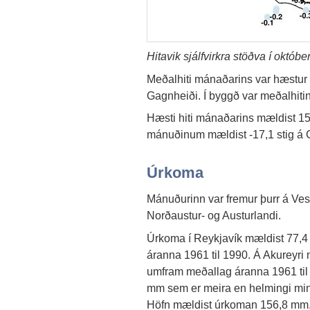
Hitavik sjálfvirkra stöðva í októb
Meðalhiti mánaðarins var hæstur í 
Gagnheiði. Í byggð var meðalhitin
Hæsti hiti mánaðarins mældist 15,3
mánuðinum mældist -17,1 stig á 
Úrkoma
Mánuðurinn var fremur þurr á Ve
Norðaustur- og Austurlandi.
Úrkoma í Reykjavík mældist 77,
áranna 1961 til 1990. Á Akureyr
umfram meðallag áranna 1961 til
mm sem er meira en helmingi min
Höfn mældist úrkoman 156,8 mm