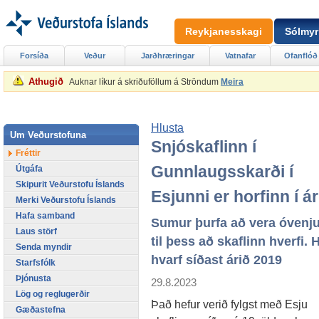
Reykjanesskagi
Sólmyr
Forsíða
Veður
Jarðhræringar
Vatnafar
Ofanflóð
Athugið
Auknar líkur á skriðuföllum á Ströndum
Meira
Hlusta
Um Veðurstofuna
Snjóskaflinn í
Fréttir
Gunnlaugsskarði í
Útgáfa
Skipurit Veðurstofu Íslands
Esjunni er horfinn í ár
Merki Veðurstofu Íslands
Hafa samband
Sumur þurfa að vera óvenju
Laus störf
til þess að skaflinn hverfi.
Senda myndir
hvarf síðast árið 2019
Starfsfólk
Þjónusta
29.8.2023
Lög og reglugerðir
Það hefur verið fylgst með Esju
Gæðastefna