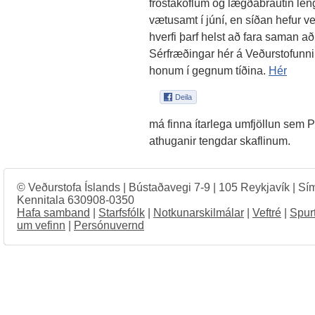
frostaköflum og lægðabrautin lengs
vætusamt í júní, en síðan hefur ver
hverfi þarf helst að fara saman að
Sérfræðingar hér á Veðurstofunni h
honum í gegnum tíðina.
Hér
má finna ítarlega umfjöllun sem
athuganir tengdar skaflinum.
© Veðurstofa Íslands | Bústaðavegi 7-9 | 105 Reykjavík | Sí
Kennitala 630908-0350
Hafa samband
|
Starfsfólk
|
Notkunarskilmálar
|
Veftré
|
Spur
um vefinn
|
Persónuvernd