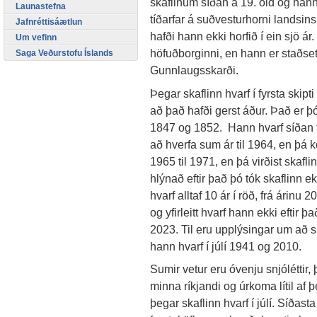
skaflinum síðan á 19. öld og ha
Launastefna
tíðarfar á suðvesturhorni landsins
Jafnréttisáætlun
hafði hann ekki horfið í ein sjö ár
Um vefinn
höfuðborginni, en hann er staðsett
Saga Veðurstofu Íslands
Gunnlaugsskarði.
Þegar skaflinn hvarf í fyrsta skip
að það hafði gerst áður. Það er þ
1847 og 1852. Hann hvarf síðan fle
að hverfa sum ár til 1964, en þá 
1965 til 1971, en þá virðist skafli
hlýnað eftir það þó tók skaflinn e
hvarf alltaf 10 ár í röð, frá árinu 
og yfirleitt hvarf hann ekki eftir 
2023. Til eru upplýsingar um að s
hann hvarf í júlí 1941 og 2010.
Sumir vetur eru óvenju snjóléttir,
minna ríkjandi og úrkoma lítil af
þegar skaflinn hvarf í júlí. Síðasta