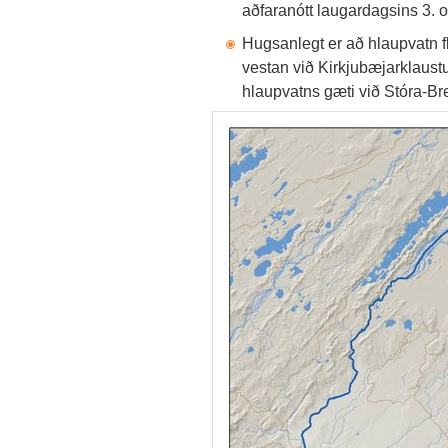
aðfaranótt laugardagsins 3. o
Hugsanlegt er að hlaupvatn f
vestan við Kirkjubæjarklaust
hlaupvatns gæti við Stóra-Bre