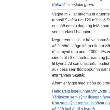
Búlandi
í sérstakri grein.
Vegna mikillar úrkomu er grunnrenn
rennsli Skaftár um 120 m³/s við S
er spáð næstu daga og leiðir hún 
sem mælast í hlaupinu.
Þegar rennslistölur frá vatnshæ
að óleiðrétt gögn frá mælinum við
rétta mynd upp undir 1300 m³/s en 
sínum út í Skaftáreldahraun og þá
til kynna. Af sömu ástæðu mælis
auk þess sem flóðtoppurinn nær að
eftir farvegi Skaftár.
Áfram er fylgst með stöðu og þró
Heildarsig íshellunnar yfir Eystri S
Yfirlitskort sem sýnir líklegan fa
Kort sem sýnir rennslisstöðvar og 
að flóð hafi áhrif á byggð