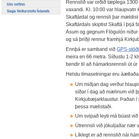
Rennslið var orðið tæplega 1300 m
Um vefinn
vaxandi. Kl. 10:00 var hlaupvat
Saga Veðurstofu Íslands
Skaftárdal og rennsli þar mældis
Skaftárdals skiptist Skaftá í þrjá
Ásum og gegnum Flögulón niður í 
og sá þriðji rennur framhjá Kirkju
Ennþá er samband við
GPS-stöðin
meira en 66 metra. Síðustu 1-2 k
bendir til að hámarksrennsli út úr
Helstu tímasetningar eru áætlaða
Um miðjan dag verður hlaupi
síðar í dag að mælinum við þj
Kirkjubæjarklaustur. Þaðan í 
þessa mælistaði.
Um svipað leyti má búast við
Útrennsli við jökuljaðar nær
Líklegt er að rennslið nái há