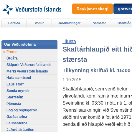
Reykjanesskagi
gottved
Forsíða
Veður
Jarðhræringar
Vatnafar
Ofanflóð
Hlusta
Um Veðurstofuna
Skaftárhlaupið eitt hi
Fréttir
stærsta
Útgáfa
Skipurit Veðurstofu Íslands
Tilkynning skrifuð kl. 15:00
Merki Veðurstofu Íslands
Hafa samband
1.10.2015
Laus störf
Skaftárhlaupið, sem verið hefur
Senda myndir
yfirvofandi, kom fram á mælinum 
Starfsfólk
Sveinstind kl. 03:30 í nótt, nú 1. o
Þjónusta
Rennslisaukningin við Sveinstind
Lög og reglugerðir
stöðinni var komið á fót árið 19
Gæðastefna
Launastefna
benda til að hlaupið verði eitt hi
Jafnréttisáætlun