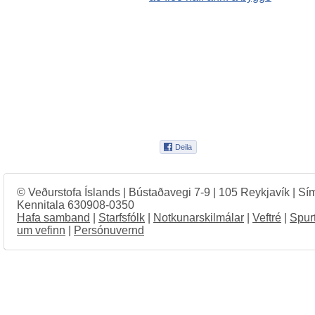
© Veðurstofa Íslands | Bústaðavegi 7-9 | 105 Reykjavík | Sí
Kennitala 630908-0350
Hafa samband
|
Starfsfólk
|
Notkunarskilmálar
|
Veftré
|
Spur
um vefinn
|
Persónuvernd