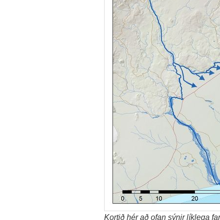
Kortið hér að ofan sýnir líklega f