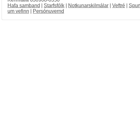
Hafa samband
|
Starfsfólk
|
Notkunarskilmálar
|
Veftré
|
Spur
um vefinn
|
Persónuvernd