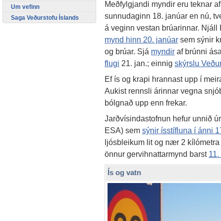
Meðfylgjandi myndir eru teknar 
Um vefinn
sunnudaginn 18. janúar en nú, tve
Saga Veðurstofu Íslands
á veginn vestan brúarinnar. Njáll
mynd hinn 20. janúar
sem sýnir k
og brúar. Sjá
myndir
af brúnni ás
flugi
21. jan.; einnig
skýrslu Veðu
Ef ís og krapi hrannast upp í meir
Aukist rennsli árinnar vegna snjó
bólgnað upp enn frekar.
Jarðvísindastofnun hefur unnið úr 
ESA) sem
sýnir ísstífluna í ánni 
ljósbleikum lit og nær 2 kílómetra
önnur gervihnattarmynd barst
11.
Ís og vatn