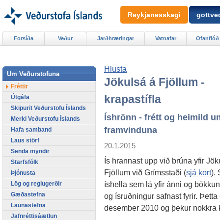
Reykjanesskagi
gottved
Forsíða
Veður
Jarðhræringar
Vatnafar
Ofanflóð
Hlusta
Um Veðurstofuna
Jökulsá á Fjöllum -
Fréttir
krapastífla
Útgáfa
Skipurit Veðurstofu Íslands
Íshrönn - frétt og heimild u
Merki Veðurstofu Íslands
framvinduna
Hafa samband
Laus störf
20.1.2015
Senda myndir
Ís hrannast upp við brúna yfir Jök
Starfsfólk
Fjöllum við Grímsstaði (
sjá kort
).
Þjónusta
íshella sem lá yfir ánni og bökku
Lög og reglugerðir
Gæðastefna
og ísruðningur safnast fyrir. Þetta 
Launastefna
desember 2010 og þekur nokkra k
Jafnréttisáætlun