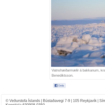
Vatnshæðarmælir á bakkanum, krapi 
Benediktsson.
© Veðurstofa Íslands | Bústaðavegi 7-9 | 105 Reykjavík | Sí
Kennitala 630908-0350