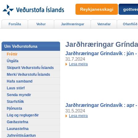
Reykjanesskagi
gottved
Forsíða
Veður
Jarðhræringar
Vatnafar
Ofanflóð
Jarðhræringar Gríndav
Um Veðurstofuna
Jarðhræringar Grindavík : jún - 
Fréttir
31.7.2024
Útgáfa
Lesa meira
Skipurit Veðurstofu Íslands
Merki Veðurstofu Íslands
Hafa samband
Laus störf
Senda myndir
Starfsfólk
Jarðhræringar Grindavík : apr -
Þjónusta
31.5.2024
Lög og reglugerðir
Lesa meira
Gæðastefna
Launastefna
Jafnréttisáætlun