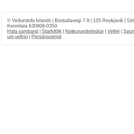
© Veðurstofa Íslands | Bústaðavegi 7-9 | 105 Reykjavík | Sí
Kennitala 630908-0350
Hafa samband
|
Starfsfólk
|
Notkunarskilmálar
|
Veftré
|
Spur
um vefinn
|
Persónuvernd