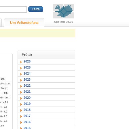
Viðvaranir (engin viðv
Uppfært 25.07
Um Veðurstofuna
Fréttir
2026
2025
2024
2023
2022
2021
2020
2019
2018
2017
2016
2015