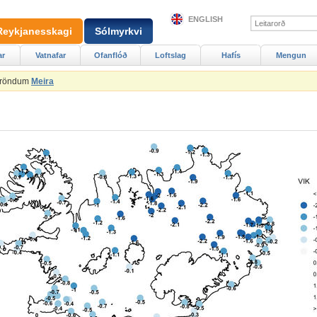
ENGLISH
Reykjanesskagi
Sólmyrkvi
ar
Vatnafar
Ofanflóð
Loftslag
Hafís
Mengun
Ströndum
Meira