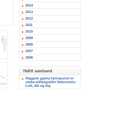
2014
2013
2012
2011
2010
2009
2008
2007
2006
Hafið samband
Þiggjum gjarna fyrirspurnir er
varða viðfangsefni Veðurstofu:
Loft, láð og lög