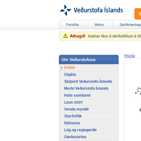
Forsíða
Veður
Jarðhræring
Athugið
Auknar líkur á skriðuföllum á 
Hlusta
Um Veðurstofuna
Fréttir
Útgáfa
Skipurit Veðurstofu Íslands
Merki Veðurstofu Íslands
Hafa samband
Laus störf
Senda myndir
Starfsfólk
Þjónusta
Lög og reglugerðir
Gæðastefna