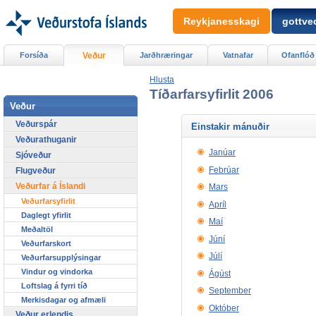
Reykjanesskagi
gottved
Forsíða
Veður
Jarðhræringar
Vatnafar
Ofanflóð
Hlusta
Tíðarfarsyfirlit 2006
Veður
Veðurspár
Einstakir mánuðir
Veðurathuganir
Janúar
Sjóveður
Febrúar
Flugveður
Veðurfar á Íslandi
Mars
Veðurfarsyfirlit
Apríl
Daglegt yfirlit
Maí
Meðaltöl
Júní
Veðurfarskort
Júlí
Veðurfarsupplýsingar
Vindur og vindorka
Ágúst
Loftslag á fyrri tíð
September
Merkisdagar og afmæli
Október
Veður erlendis