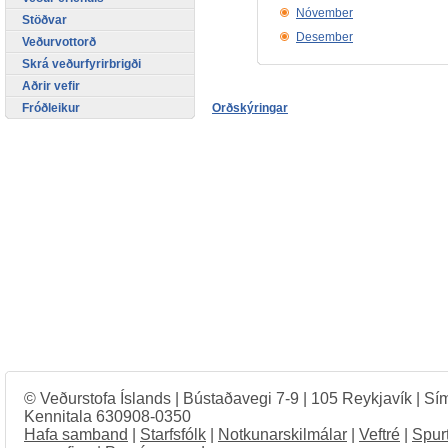
Nóvember
Stöðvar
Desember
Veðurvottorð
Skrá veðurfyrirbrigði
Aðrir vefir
Fróðleikur
Orðskýringar
© Veðurstofa Íslands | Bústaðavegi 7-9 | 105 Reykjavík | Sí
Kennitala 630908-0350
Hafa samband
|
Starfsfólk
|
Notkunarskilmálar
|
Veftré
|
Spur