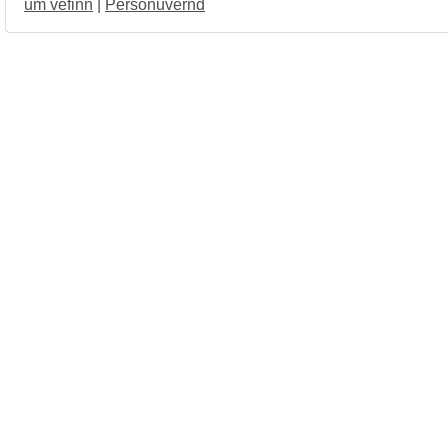
um vefinn
|
Persónuvernd