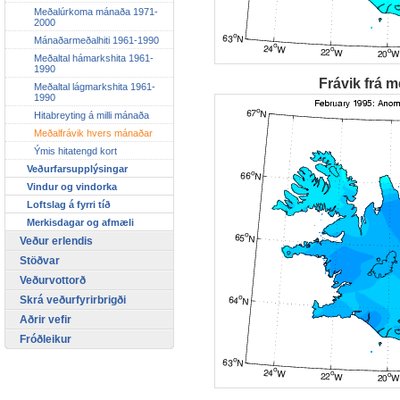
Meðalúrkoma mánaða 1971-
2000
Mánaðarmeðalhiti 1961-1990
Meðaltal hámarkshita 1961-
1990
Frávik frá m
Meðaltal lágmarkshita 1961-
1990
Hitabreyting á milli mánaða
Meðalfrávik hvers mánaðar
Ýmis hitatengd kort
Veðurfarsupplýsingar
Vindur og vindorka
Loftslag á fyrri tíð
Merkisdagar og afmæli
Veður erlendis
Stöðvar
Veðurvottorð
Skrá veðurfyrirbrigði
Aðrir vefir
Fróðleikur