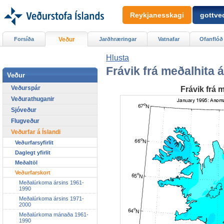
Reykjanesskagi
gottved
Forsíða
Veður
Jarðhræringar
Vatnafar
Ofanflóð
Hlusta
Frávik frá meðalhita 
Veður
Veðurspár
Frávik frá 
Veðurathuganir
Sjóveður
Flugveður
Veðurfar á Íslandi
Veðurfarsyfirlit
Daglegt yfirlit
Meðaltöl
Veðurfarskort
Meðalúrkoma ársins 1961-
1990
Meðalúrkoma ársins 1971-
2000
Meðalúrkoma mánaða 1961-
1990