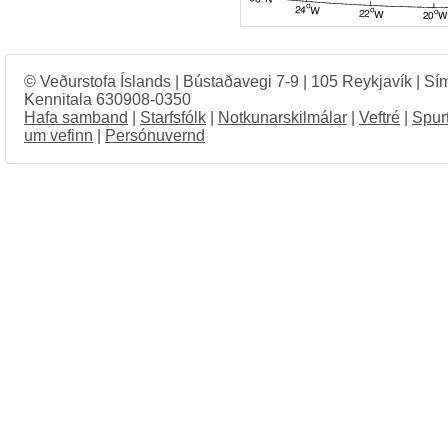
© Veðurstofa Íslands | Bústaðavegi 7-9 | 105 Reykjavík | Sí
Kennitala 630908-0350
Hafa samband
|
Starfsfólk
|
Notkunarskilmálar
|
Veftré
|
Spur
um vefinn
|
Persónuvernd