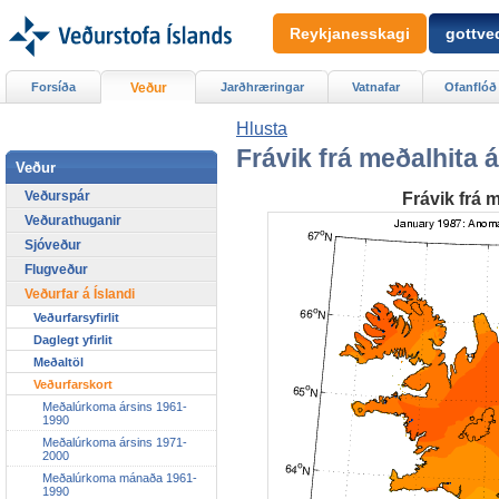
Reykjanesskagi
gottved
Forsíða
Veður
Jarðhræringar
Vatnafar
Ofanflóð
Hlusta
Frávik frá meðalhita 
Veður
Veðurspár
Frávik frá 
Veðurathuganir
Sjóveður
Flugveður
Veðurfar á Íslandi
Veðurfarsyfirlit
Daglegt yfirlit
Meðaltöl
Veðurfarskort
Meðalúrkoma ársins 1961-
1990
Meðalúrkoma ársins 1971-
2000
Meðalúrkoma mánaða 1961-
1990