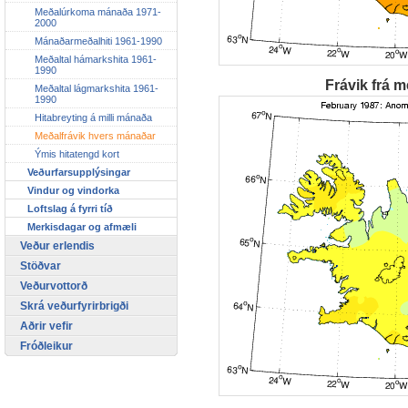
Meðalúrkoma mánaða 1971-
2000
Mánaðarmeðalhiti 1961-1990
Meðaltal hámarkshita 1961-
1990
Frávik frá m
Meðaltal lágmarkshita 1961-
1990
Hitabreyting á milli mánaða
Meðalfrávik hvers mánaðar
Ýmis hitatengd kort
Veðurfarsupplýsingar
Vindur og vindorka
Loftslag á fyrri tíð
Merkisdagar og afmæli
Veður erlendis
Stöðvar
Veðurvottorð
Skrá veðurfyrirbrigði
Aðrir vefir
Fróðleikur