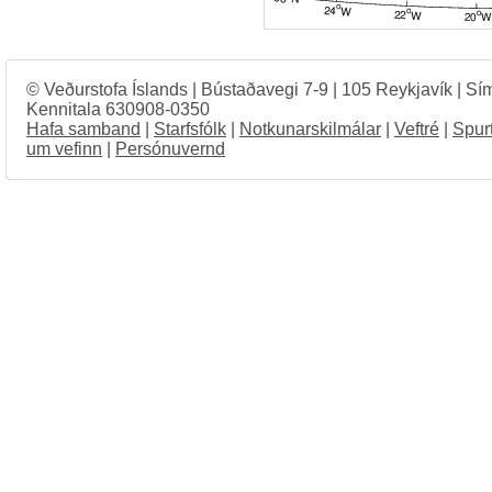
© Veðurstofa Íslands | Bústaðavegi 7-9 | 105 Reykjavík | Sí
Kennitala 630908-0350
Hafa samband
|
Starfsfólk
|
Notkunarskilmálar
|
Veftré
|
Spur
um vefinn
|
Persónuvernd