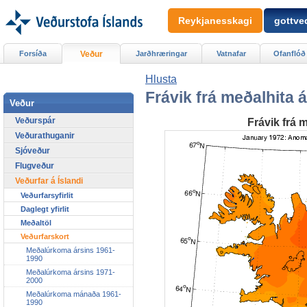
Reykjanesskagi
gottved
Forsíða
Veður
Jarðhræringar
Vatnafar
Ofanflóð
Hlusta
Frávik frá meðalhita 
Veður
Veðurspár
Frávik frá 
Veðurathuganir
Sjóveður
Flugveður
Veðurfar á Íslandi
Veðurfarsyfirlit
Daglegt yfirlit
Meðaltöl
Veðurfarskort
Meðalúrkoma ársins 1961-
1990
Meðalúrkoma ársins 1971-
2000
Meðalúrkoma mánaða 1961-
1990