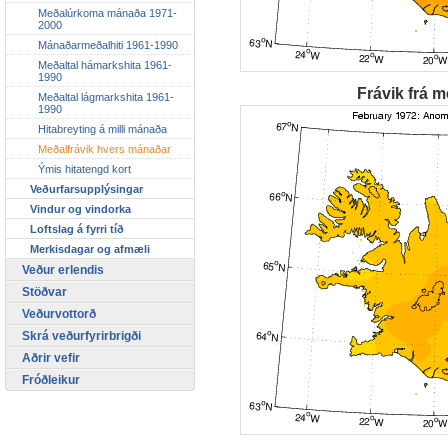
Meðalúrkoma mánaða 1971-
2000
Mánaðarmeðalhiti 1961-1990
Meðaltal hámarkshita 1961-
1990
Frávik frá m
Meðaltal lágmarkshita 1961-
1990
Hitabreyting á milli mánaða
Meðalfrávik hvers mánaðar
Ýmis hitatengd kort
Veðurfarsupplýsingar
Vindur og vindorka
Loftslag á fyrri tíð
Merkisdagar og afmæli
Veður erlendis
Stöðvar
Veðurvottorð
Skrá veðurfyrirbrigði
Aðrir vefir
Fróðleikur