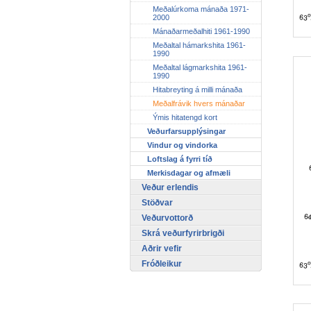
Meðalúrkoma mánaða 1971-
2000
Mánaðarmeðalhiti 1961-1990
Meðaltal hámarkshita 1961-
1990
Meðaltal lágmarkshita 1961-
1990
Hitabreyting á milli mánaða
Meðalfrávik hvers mánaðar
Ýmis hitatengd kort
Veðurfarsupplýsingar
Vindur og vindorka
Loftslag á fyrri tíð
Merkisdagar og afmæli
Veður erlendis
Stöðvar
Veðurvottorð
Skrá veðurfyrirbrigði
Aðrir vefir
Fróðleikur