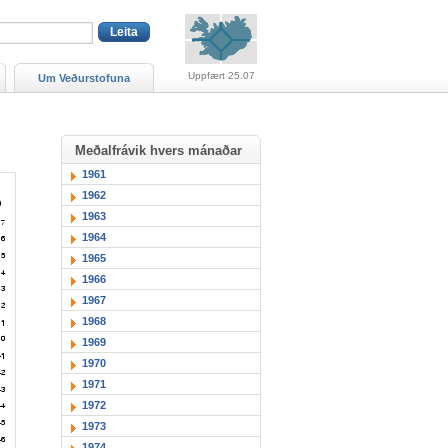
Viðvaranir (engin viðv
Uppfært 25.07
Um Veðurstofuna
Meðalfrávik hvers mánaðar
1961
1962
1963
1964
1965
1966
1967
1968
1969
1970
1971
1972
1973
1974