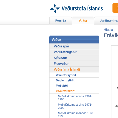
Forsíða
Veður
Jarðhræring
Hlusta
Frávik
Veður
Veðurspár
Veðurathuganir
Sjóveður
Flugveður
Veðurfar á Íslandi
Veðurfarsyfirlit
Daglegt yfirlit
Meðaltöl
Veðurfarskort
Meðalúrkoma ársins 1961-
1990
Meðalúrkoma ársins 1971-
2000
Meðalúrkoma mánaða 1961-
1990