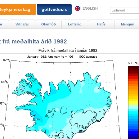
ENGLISH
Reykjanesskagi
gottvedur.is
ar
Vatnafar
Ofanflóð
Loftslag
Hafís
Mengun
 frá meðalhita árið 1982
Frávik frá meðalhita í janúar 1982