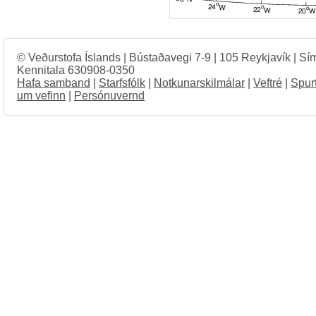
© Veðurstofa Íslands | Bústaðavegi 7-9 | 105 Reykjavík | Sí
Kennitala 630908-0350
Hafa samband
|
Starfsfólk
|
Notkunarskilmálar
|
Veftré
|
Spur
um vefinn
|
Persónuvernd