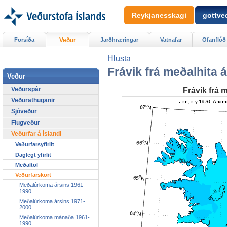
Reykjanesskagi
gottved
Forsíða
Veður
Jarðhræringar
Vatnafar
Ofanflóð
Hlusta
Frávik frá meðalhita 
Veður
Veðurspár
Frávik frá 
Veðurathuganir
Sjóveður
Flugveður
Veðurfar á Íslandi
Veðurfarsyfirlit
Daglegt yfirlit
Meðaltöl
Veðurfarskort
Meðalúrkoma ársins 1961-
1990
Meðalúrkoma ársins 1971-
2000
Meðalúrkoma mánaða 1961-
1990