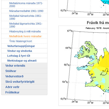
Meðalúrkoma mánaða 1971-
2000
Mánaðarmeðalhiti 1961-1990
Meðaltal hámarkshita 1961-
1990
Frávik frá m
Meðaltal lágmarkshita 1961-
1990
Hitabreyting á milli mánaða
Meðalfrávik hvers mánaðar
Ýmis hitatengd kort
Veðurfarsupplýsingar
Vindur og vindorka
Loftslag á fyrri tíð
Merkisdagar og afmæli
Veður erlendis
Stöðvar
Veðurvottorð
Skrá veðurfyrirbrigði
Aðrir vefir
Fróðleikur