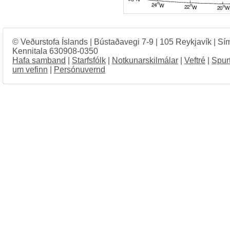
© Veðurstofa Íslands | Bústaðavegi 7-9 | 105 Reykjavík | Sí
Kennitala 630908-0350
Hafa samband
|
Starfsfólk
|
Notkunarskilmálar
|
Veftré
|
Spur
um vefinn
|
Persónuvernd