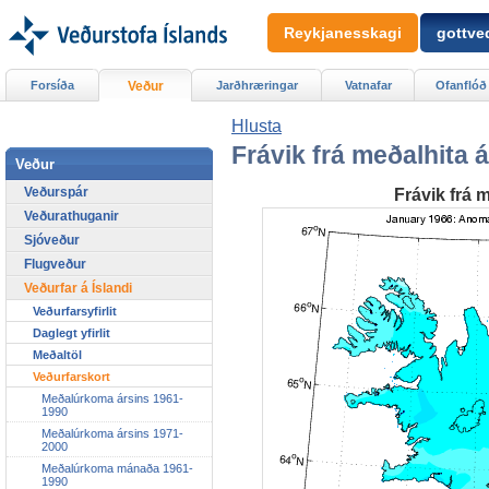
Reykjanesskagi
gottved
Forsíða
Veður
Jarðhræringar
Vatnafar
Ofanflóð
Hlusta
Frávik frá meðalhita 
Veður
Veðurspár
Frávik frá 
Veðurathuganir
Sjóveður
Flugveður
Veðurfar á Íslandi
Veðurfarsyfirlit
Daglegt yfirlit
Meðaltöl
Veðurfarskort
Meðalúrkoma ársins 1961-
1990
Meðalúrkoma ársins 1971-
2000
Meðalúrkoma mánaða 1961-
1990