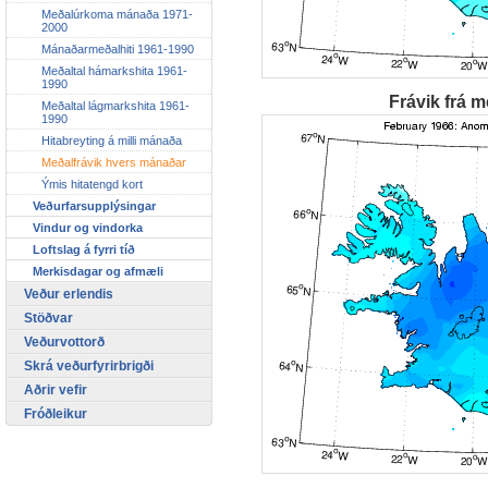
Meðalúrkoma mánaða 1971-
2000
Mánaðarmeðalhiti 1961-1990
Meðaltal hámarkshita 1961-
1990
Frávik frá m
Meðaltal lágmarkshita 1961-
1990
Hitabreyting á milli mánaða
Meðalfrávik hvers mánaðar
Ýmis hitatengd kort
Veðurfarsupplýsingar
Vindur og vindorka
Loftslag á fyrri tíð
Merkisdagar og afmæli
Veður erlendis
Stöðvar
Veðurvottorð
Skrá veðurfyrirbrigði
Aðrir vefir
Fróðleikur