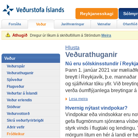
Reykjanesskagi
Sólmyr
Forsíða
Veður
Jarðhræringar
Vatnafar
Ofanflóð
Athugið
Dregur úr líkum á skriðuföllum á Ströndum
Meira
Hlusta
Veðurathuganir
Veður
Nú eru sólskinsstundir í Reykja
Veðurspár
Þann 1. janúar 2021 var mæliaðf
Veðurathuganir
breytt í Reykjavík, þ.e. mannaðar
Sjóveður
og sjálfvirkar tóku yfir. Við brey
Flugveður
verða óumflýjanlega breytingar 
Veðurfar á Íslandi
Lesa meira
Veður erlendis
Stöðvar
Hvernig nýtast vindpokar?
Vindpokar eða vindsokkar eru nota
Veðurvottorð
gefa flugmönnum sjónræna vísbe
Skrá veðurfyrirbrigði
styrk vinds í flugtaki og lendingu.
Aðrir vefir
mörgum litum en hér á landi er he
Fróðleikur