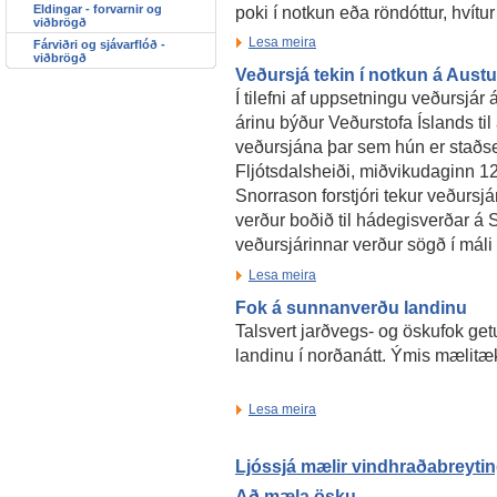
poki í notkun eða röndóttur, hvítu
Eldingar - forvarnir og
viðbrögð
Lesa meira
Fárviðri og sjávarflóð -
viðbrögð
Veðursjá tekin í notkun á Austu
Í tilefni af uppsetningu veðursjár 
árinu býður Veðurstofa Íslands til
veðursjána þar sem hún er staðset
Fljótsdalsheiði, miðvikudaginn 12
Snorrason forstjóri tekur veðursjá
verður boðið til hádegisverðar á 
veðursjárinnar verður sögð í mál
Lesa meira
Fok á sunnanverðu landinu
Talsvert jarðvegs- og öskufok ge
landinu í norðanátt. Ýmis mælitæk
Lesa meira
Ljóssjá mælir vindhraðabreyti
Að mæla ösku