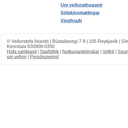
Um veðurathuganir
Sólskinsmælingar
Vindhraði
© Veðurstofa Íslands | Bústaðavegi 7-9 | 105 Reykjavík | Sí
Kennitala 630908-0350
Hafa samband
|
Starfsfólk
|
Notkunarskilmálar
|
Veftré
|
Spur
um vefinn
|
Persónuvernd