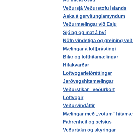
Veðursjá Veðurstofu Íslands
Aska á gervitunglamyndum
Veðurmælingar við Esju
Sjólag og mat á því
Nöfn vindstiga og greining ve
Mælingar á loftþrýstingi
Bílar og lofthitamælingar
Hitakvarðar
Loftvogarleiðréttingar
Jarðvegshitamælingar
Veðurstikar - veðurkort
Loftvogir
Veðurvindáttir
Mælingar með „votum“ hitamæl
Fahrenheit og selsíus
Veðurtákn og skýringar