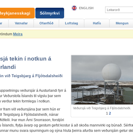
ENGLISH
Reykjanesskagi
Sólmyrkvi
ar
Vatnafar
Ofanflóð
Loftslag
Hafís
Mengun
Ströndum
Meira
sjá tekin í notkun á
rlandi
in við Teigsbjarg á Fljótsdalsheiði
af uppsetningu veðursjár á Austurlandi fyrr á
r Veðurstofa Íslands til vígslu þar sem
 verður tekin formlega í notkun.
Veðursjá við Teigsbjarg á Fljótsdalsheiði.
fer fram við veðursjána þar sem hún er
1
2
ið Teigsbjarg á Fljótsdalsheiði, nánar
 Miðfelli. Þar mun Árni Snorrason, forstjóri
u Íslands, flytja ávarp og gestum gefst kostur á að skoða mannvirki og búnað. Sérf
unnar munu svara spurningum og sýna hluta þeirra afurða sem veðursjáin getur ski