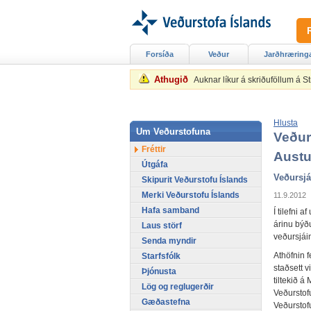
Forsíða
Veður
Jarðhræring
Athugið
Auknar líkur á skriðuföllum á 
Hlusta
Um Veðurstofuna
Veður
Fréttir
Austu
Útgáfa
Veðursjá
Skipurit Veðurstofu Íslands
Merki Veðurstofu Íslands
11.9.2012
Hafa samband
Í tilefni 
árinu býðu
Laus störf
veðursjáin
Senda myndir
Athöfnin 
Starfsfólk
staðsett v
Þjónusta
tiltekið á
Lög og reglugerðir
Veðurstof
Gæðastefna
Veðurstof