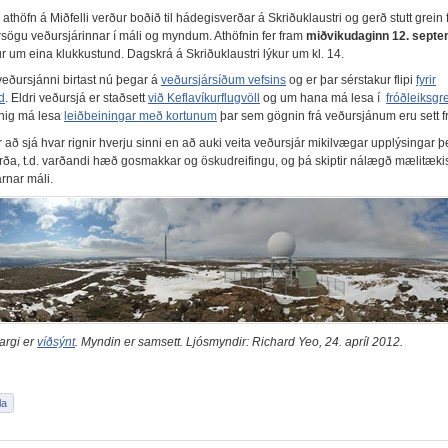
 athöfn á Miðfelli verður boðið til hádegisverðar á Skriðuklaustri og gerð stutt grein f
sögu veðursjárinnar í máli og myndum. Athöfnin fer fram
miðvikudaginn 12. septe
r um eina klukkustund. Dagskrá á Skriðuklaustri lýkur um kl. 14.
veðursjánni birtast nú þegar á
veðursjársíðum vefsins
og er þar sérstakur flipi
fyrir
d
. Eldri veðursjá er staðsett
við Keflavíkurflugvöll
og um hana má lesa í
fróðleiksgr
nig má lesa
leiðbeiningar með kortunum
þar sem gögnin frá veðursjánum eru sett f
 að sjá hvar rignir hverju sinni en að auki veita veðursjár mikilvægar upplýsingar 
rða, t.d. varðandi hæð gosmakkar og öskudreifingu, og þá skiptir nálægð mælitækis
rnar máli.
argi er
víðsýnt
. Myndin er samsett. Ljósmyndir: Richard Yeo, 24. apríl 2012.