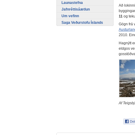
Launastefna
Að lokinni
Jafnréttisáætlun
byggingar
Um vefinn
11
og teku
Saga Veðurstofu Íslands
Gögn frá 
Austurlan
2010. Ein
Hagnýtt er
eldgos ve
gosstöðva
Af Teigsbj