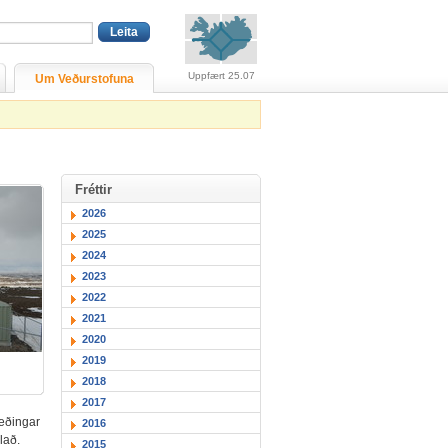
Viðvaranir (engin viðv
Uppfært 25.07
Um Veðurstofuna
Fréttir
2026
2025
2024
2023
2022
2021
2020
2019
2018
2017
ræðingar
2016
lað.
2015