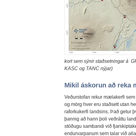
kort sem sýnir staðsetningar á
KASC og TANC nýjar)
Mikil áskorun að reka 
Veðurstofan rekur mælakerfi se
og mörg hver eru staðsett utan 
raforkukerfi landsins. Það getur 
þannig að hann þoli veðráttu lands
stöðugu sambandi við fjarskiptake
endurvarpanum sem talar við allar