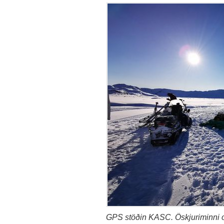
GPS stöðin KASC. Öskjuriminni o