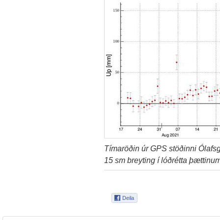
Tímaröðin úr GPS stöðinni Ólafsg
15 sm breyting í lóðrétta þættinu