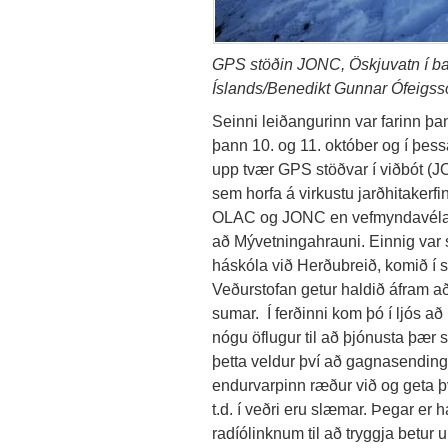
GPS stöðin JONC, Öskjuvatn í b
Íslands/Benedikt Gunnar Ófeigss
Seinni leiðangurinn var farinn þa
þann 10. og 11. október og í þess
upp tvær GPS stöðvar í viðbót 
sem horfa á virkustu jarðhitakerfi
OLAC og JONC en vefmyndavélarnar
að Mývetningahrauni. Einnig var 
háskóla við Herðubreið, komið í 
Veðurstofan getur haldið áfram að 
sumar. Í ferðinni kom þó í ljós a
nógu öflugur til að þjónusta þær st
þetta veldur því að gagnasendin
endurvarpinn ræður við og geta þv
t.d. í veðri eru slæmar. Þegar er 
radíólinknum til að tryggja betur