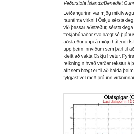
Veðurstofa Íslands/Benedikt Gun
Leiðangurinn var mjög mikilvægur 
rauntíma virkni í Öskju sérstaklega 
við þessar aðstæður, sérstaklega a
tækjabúnaðar svo hægt sé þjónusta
aðstæður uppi á miðju hálendi Ísl
upp þeim innviðum sem þarf til að
kleift að vakta Öskju í vetur. Fyrir
reikningin hvað varðar rekstur 
allt sem hægt er til að halda þe
fylgjast vel með þróunn virkninnar