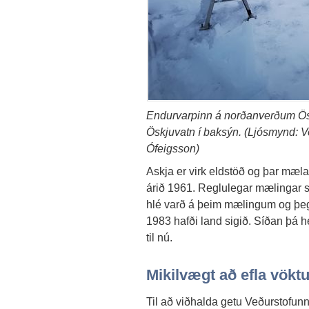
Endurvarpinn á norðanverðum Ö
Öskjuvatn í baksýn. (Ljósmynd: V
Ófeigsson)
Askja er virk eldstöð og þar mælas
árið 1961. Reglulegar mælingar 
hlé varð á þeim mælingum og þeg
1983 hafði land sigið. Síðan þá h
til nú.
Mikilvægt að efla vökt
Til að viðhalda getu Veðurstofunna