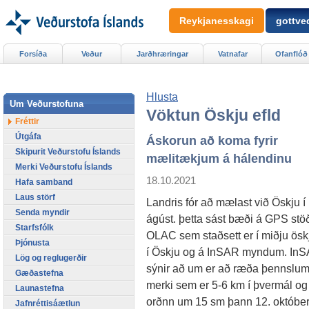
Reykjanesskagi
gottved
Forsíða
Veður
Jarðhræringar
Vatnafar
Ofanflóð
Hlusta
Um Veðurstofuna
Vöktun Öskju efld
Fréttir
Útgáfa
Áskorun að koma fyrir
Skipurit Veðurstofu Íslands
mælitækjum á hálendinu
Merki Veðurstofu Íslands
18.10.2021
Hafa samband
Laus störf
Landris fór að mælast við Öskju í
Senda myndir
ágúst. þetta sást bæði á GPS stö
Starfsfólk
OLAC sem staðsett er í miðju ösk
Þjónusta
í Öskju og á InSAR myndum. In
Lög og reglugerðir
sýnir að um er að ræða þennslum
Gæðastefna
merki sem er 5-6 km í þvermál og
Launastefna
orðnn um 15 sm þann 12. október.
Jafnréttisáætlun