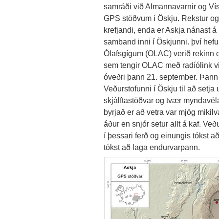
samráði við Almannavarnir og Ví
GPS stöðvum í Öskju. Rekstur og 
krefjandi, enda er Askja nánast 
samband inni í Öskjunni. því hefu
Ólafsgígum (OLAC) verið rekinn
sem tengir OLAC með radíólink vi
óveðri þann 21. september. Þann 2
Veðurstofunni í Öskju til að setja
skjálftastöðvar og tvær myndavél
byrjað er að vetra var mjög mikil
áður en snjór setur allt á kaf. Veð
í þessari ferð og einungis tókst 
tókst að laga endurvarpann.