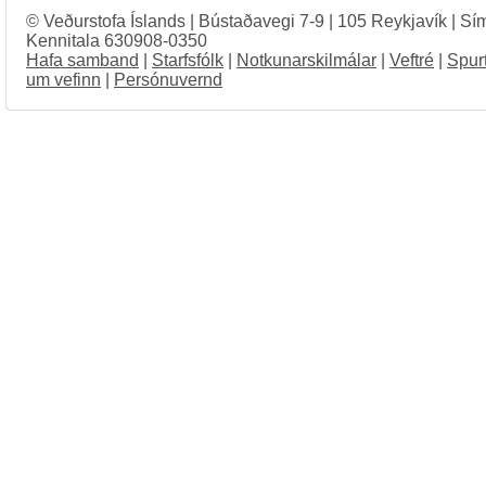
© Veðurstofa Íslands | Bústaðavegi 7-9 | 105 Reykjavík | Sí
Kennitala 630908-0350
Hafa samband
|
Starfsfólk
|
Notkunarskilmálar
|
Veftré
|
Spur
um vefinn
|
Persónuvernd