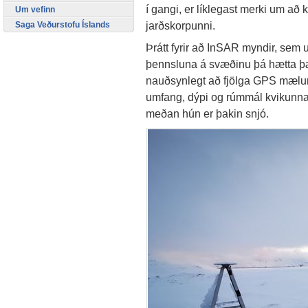
í gangi, er líklegast merki um að 
Um vefinn
jarðskorpunni.
Saga Veðurstofu Íslands
Þrátt fyrir að InSAR myndir, sem 
þennsluna á svæðinu þá hætta þær
nauðsynlegt að fjölga GPS mælu
umfang, dýpi og rúmmál kvikunnar 
meðan hún er þakin snjó.