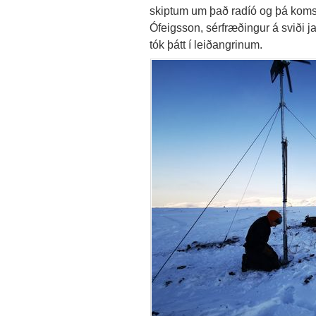
skiptum um það radíó og þá komst a
Ófeigsson, sérfræðingur á sviði j
tók þátt í leiðangrinum.