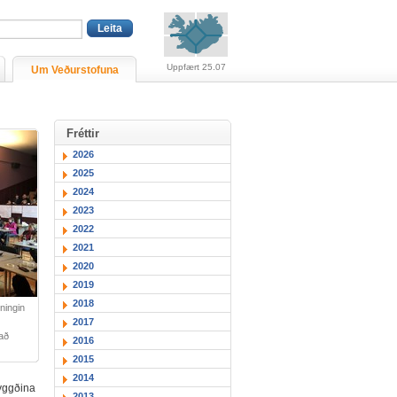
Viðvaranir (engin viðv
Uppfært 25.07
Um Veðurstofuna
Fréttir
2026
2025
2024
2023
2022
2021
2020
2019
2018
ningin
2017
 að
2016
2015
2014
byggðina
2013