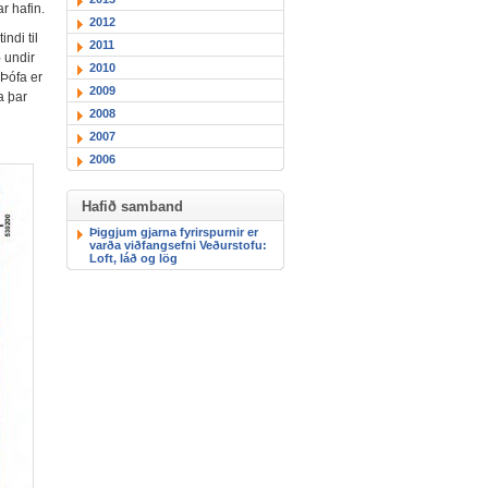
r hafin.
2012
ndi til
2011
 undir
2010
 Þófa er
2009
a þar
2008
2007
2006
Hafið samband
Þiggjum gjarna fyrirspurnir er
varða viðfangsefni Veðurstofu:
Loft, láð og lög