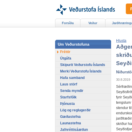
Forsíða
Veður
Jarðhræring
Hlusta
Um Veðurstofuna
Aðger
Fréttir
skrið
Útgáfa
Seyðis
Skipurit Veðurstofu Íslands
Merki Veðurstofu Íslands
Niðurst
Hafa samband
30.8.2019
Laus störf
Sérfræðin
Senda myndir
Seyðisfirð
Starfsfólk
fyrir Seyð
tengslum 
Þjónusta
stendur ti
Lög og reglugerðir
endurskoð
Gæðastefna
jarðfræði
Launastefna
skriður ha
Seyðisfja
Jafnréttisáætlun