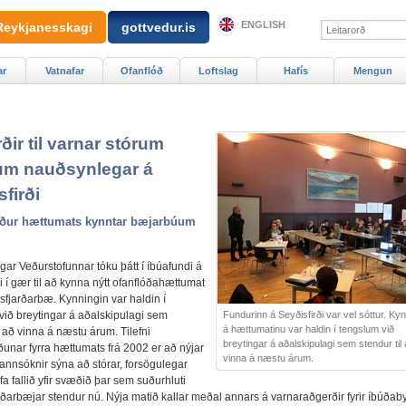
ENGLISH
Reykjanesskagi
gottvedur.is
ar
Vatnafar
Ofanflóð
Loftslag
Hafís
Mengun
ðir til varnar stórum
um nauðsynlegar á
firði
öður hættumats kynntar bæjarbúum
gar Veðurstofunnar tóku þátt í íbúafundi á
i í gær til að kynna nýtt ofanflóðahættumat
isfjarðarbæ. Kynningin var haldin í
Fundurinn á Seyðisfirði var vel sóttur. Kyn
við breytingar á aðalskipulagi sem
á hættumatinu var haldin í tengslum við
l að vinna á næstu árum. Tilefni
breytingar á aðalskipulagi sem stendur til
unar fyrra hættumats frá 2002 er að nýjar
vinna á næstu árum.
rannsóknir sýna að stórar, forsögulegar
fa fallið yfir svæðið þar sem suðurhluti
rðarbæjar stendur nú. Nýja matið kallar meðal annars á varnaraðgerðir fyrir íbúða