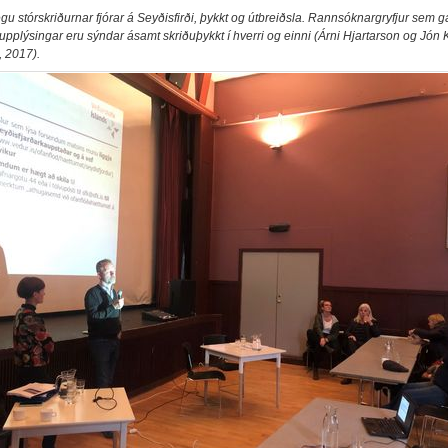
u stórskriðurnar fjórar á Seyðisfirði, þykkt og útbreiðsla. Rannsóknargryfjur sem g
pplýsingar eru sýndar ásamt skriðuþykkt í hverri og einni (Árni Hjartarson og Jón K
 2017).