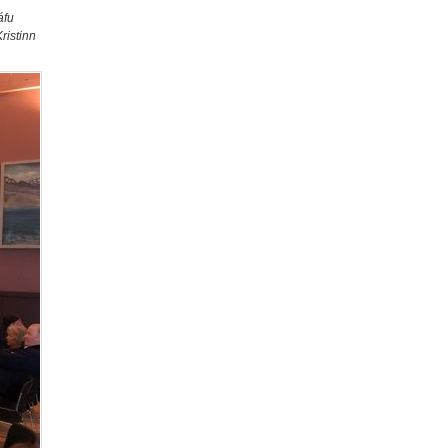
áfu
ristinn