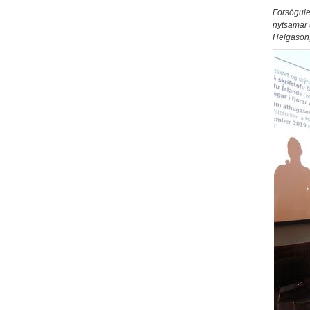
Forsöguleg
nytsamar u
Helgason,