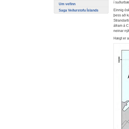
í suðurbæ
Um vefinn
Einnig ósk
Saga Veðurstofu Íslands
þess að k
Strandarti
áfram á C
neinar ný
Hægt er a