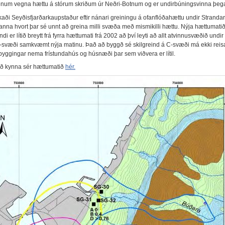
num vegna hættu á stórum skriðum úr Neðri-Botnum og er undirbúningsvinna þega
aði Seyðisfjarðarkaupstaður eftir nánari greiningu á ofanflóðahættu undir Strandarti
anna hvort þar sé unnt að greina milli svæða með mismikilli hættu. Nýja hættumatið
ndi er lítið breytt frá fyrra hættumati frá 2002 að því leyti að allt atvinnusvæðið undir
-svæði samkvæmt nýja matinu. Það að byggð sé skilgreind á C-svæði má ekki reis
byggingar nema frístundahús og húsnæði þar sem viðvera er lítil.
ð kynna sér hættumatið
hér.