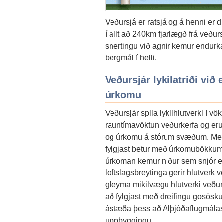
Veðursjá er ratsjá og á henni er d
í allt að 240km fjarlægð frá veður
snertingu við agnir kemur endurka
bergmál í helli.
Veðursjár lykilatriði við
úrkomu
Veðursjár spila lykilhlutverki í vö
rauntímavöktun veðurkerfa og eru 
og úrkomu á stórum svæðum. Með 
fylgjast betur með úrkomubökkum 
úrkoman kemur niður sem snjór eð
loftslagsbreytinga gerir hlutverk
gleyma mikilvægu hlutverki veðursj
að fylgjast með dreifingu gosösk
ástæða þess að Alþjóðaflugmálasto
uppbyggingu.