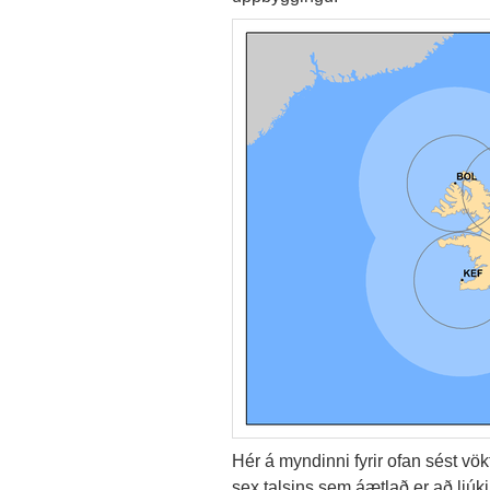
Hér á myndinni fyrir ofan sést v
sex talsins sem áætlað er að ljúk