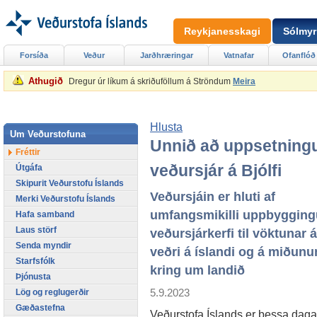
Reykjanesskagi
Sólmyr
Forsíða
Veður
Jarðhræringar
Vatnafar
Ofanflóð
Athugið
Dregur úr líkum á skriðuföllum á Ströndum
Meira
Hlusta
Um Veðurstofuna
Unnið að uppsetning
Fréttir
veðursjár á Bjólfi
Útgáfa
Skipurit Veðurstofu Íslands
Veðursjáin er hluti af
Merki Veðurstofu Íslands
umfangsmikilli uppbygging
Hafa samband
Laus störf
veðursjárkerfi til vöktunar á
Senda myndir
veðri á íslandi og á miðunu
Starfsfólk
kring um landið
Þjónusta
5.9.2023
Lög og reglugerðir
Gæðastefna
Veðurstofa Íslands er þessa dag