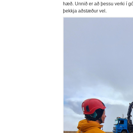
hæð. Unnið er að þessu verki í g
þekkja aðstæður vel.