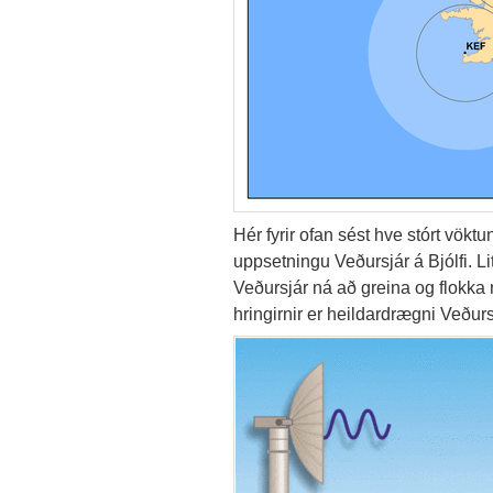
Hér fyrir ofan sést hve stórt vökt
uppsetningu Veðursjár á Bjólfi. L
Veðursjár ná að greina og flokk
hringirnir er heildardrægni Veðu