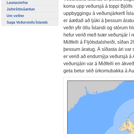
Launastefna
koma upp veðursjá á toppi Bjólfs fy
Jafnréttisáætlun
uppbyggingu á veðursjárkerfi Ísla
Um vefinn
er áætlað að ljúki á þessum áratu
Saga Veðurstofu Íslands
veðri yfir öllu Íslandi og stórum 
hefur verið með tvær veðursjár í r
Miðfelli á Fljótsdalsheiði, síðan 
þessum áratug. Á síðasta ári var 
er verið að endurnýja veðursjá á 
veðursjáin var á Miðfelli en ákveð
geta betur séð úrkomubakka á Au