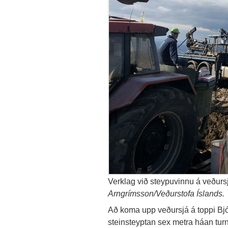
Verklag við steypuvinnu á veðursjá
Arngrímsson/Veðurstofa Íslands.
Að koma upp veðursjá á toppi Bjólf
steinsteyptan sex metra háan turn