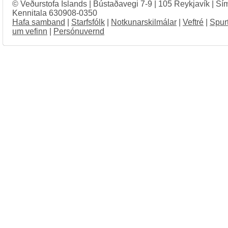
© Veðurstofa Íslands | Bústaðavegi 7-9 | 105 Reykjavík | Sí
Kennitala 630908-0350
Hafa samband
|
Starfsfólk
|
Notkunarskilmálar
|
Veftré
|
Spur
um vefinn
|
Persónuvernd