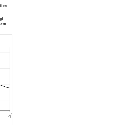
öllum.
gi
asti