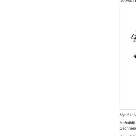
Neikvætt 
Mynd 1: Hi
Meðalhiti 
Gagnheiði.