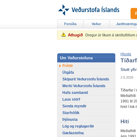
Forsíða
Veður
Jarðhræring
Athugið
Dregur úr líkum á skriðuföllum
Hlusta
Um Veðurstofuna
Tíðarf
Fréttir
Stutt yfir
Útgáfa
2.6.2026
Skipurit Veðurstofu Íslands
Merki Veðurstofu Íslands
Tíðarfar í
Hafa samband
Meðalhiti
Laus störf
1991 til 2
Senda myndir
hret í lok
Starfsfólk
Þjónusta
Hiti
Lög og reglugerðir
Meðalhiti
Gæðastefna
árin 1991