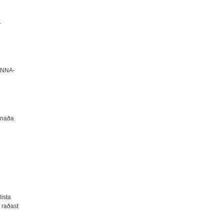
Á
 (NNA-
ánaða
lista
r raðast