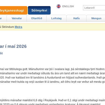
ENGLISH
Reykjanesskagi
Sólmyrkvi
ar
Vatnafar
Ofanflóð
Loftslag
Hafís
Mengun
 á Ströndum
Meira
ar í maí 2026
lit
 maí var tiltölulega gott. Mánuðurinn var þó í svalara lagi, þá sérstaklega fyrri hlutinn
 mánaðarins var undir meðallagi síðustu tíu ára um land allt en nærri meðallagi ár
020. Það var kaldast inn til landsins á Austurlandi en hlýjast suðvestanlands. Það 
 mánaðar með kulda og snjó austan til á landinu, að öðru leyti var veður að mestu go
 nýliðins mánaðar mældist 6,6 stig í Reykjavík. Það er 0,1 stigi undir meðallagi ma
 til 2020 og 0,6 stigum undir meðallagi undanfarins áratugar. Á Akureyri mældist