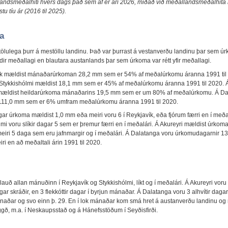
andsmeðalhiti hvers dags það sem af er ári 2026, miðað við meðallandsmeðalhita
tu tíu ár (2016 til 2025).
a
iltölulega þurr á mestöllu landinu. Það var þurrast á vestanverðu landinu þar sem ú
ndir meðallagi en blautara austanlands þar sem úrkoma var rétt yfir meðallagi.
ík mældist mánaðarúrkoman 28,2 mm sem er 54% af meðalúrkomu áranna 1991 til
Stykkishólmi mældist 18,1 mm sem er 45% af meðalúrkomu áranna 1991 til 2020. 
mældist heildarúrkoma mánaðarins 19,5 mm sem er um 80% af meðalúrkomu. Á D
111,0 mm sem er 6% umfram meðalúrkomu áranna 1991 til 2020.
ar úrkoma mældist 1,0 mm eða meiri voru 6 í Reykjavík, eða fjórum færri en í meðal
lmi voru slíkir dagar 5 sem er þremur færri en í meðalári. Á Akureyri mældist úrkom
iri 5 daga sem eru jafnmargir og í meðalári. Á Dalatanga voru úrkomudagarnir 13
eiri en að meðaltali árin 1991 til 2020.
lauð allan mánuðinn í Reykjavík og Stykkishólmi, líkt og í meðalári. Á Akureyri voru
agar skráðir, en 3 flekkóttir dagar í byrjun mánaðar. Á Dalatanga voru 3 alhvítir dagar, 
naðar og svo einn þ. 29. En í lok mánaðar kom smá hret á austanverðu landinu og
yggð, m.a. í Neskaupsstað og á Hánefsstöðum í Seyðisfirði.