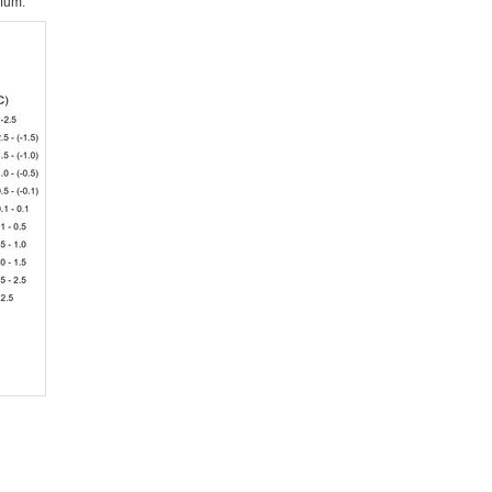
æfum.