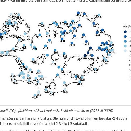
hitavik var minnst -0,2 stig í Grindavík en mest -2,7 stig á Kárahnjúkum og Brúarör
tavik (°C) sjálfvirkra stöðva í maí miðað við síðustu tíu ár (2016 til 2025).
mánaðarins var hæstur 7,5 stig á Steinum undir Eyjafjöllum en lægstur -2,4 stig á
 Lægsti meðalhiti í byggð mældist 2,3 stig í Svartárkoti.