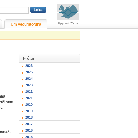
Viðvaranir (engin viðv
Uppfært 25.07
Um Veðurstofuna
Fréttir
2026
2025
2024
2023
.
2022
anna
2021
gerði smá
2020
tt.
2019
2018
2017
2016
ímánaða
2015