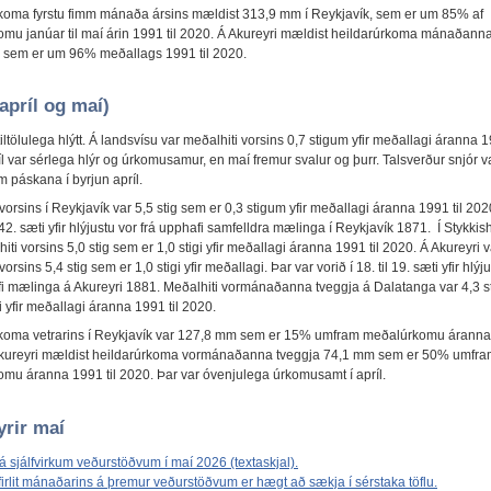
koma fyrstu fimm mánaða ársins mældist 313,9 mm í Reykjavík, sem er um 85% af
mu janúar til maí árin 1991 til 2020. Á Akureyri mældist heildarúrkoma mánaðann
sem er um 96% meðallags 1991 til 2020.
apríl og maí)
tiltölulega hlýtt. Á landsvísu var meðalhiti vorsins 0,7 stigum yfir meðallagi áranna 1
l var sérlega hlýr og úrkomusamur, en maí fremur svalur og þurr. Talsverður snjór v
m páskana í byrjun apríl.
vorsins í Reykjavík var 5,5 stig sem er 0,3 stigum yfir meðallagi áranna 1991 til 202
il 42. sæti yfir hlýjustu vor frá upphafi samfelldra mælinga í Reykjavík 1871. Í Stykkis
iti vorsins 5,0 stig sem er 1,0 stigi yfir meðallagi áranna 1991 til 2020. Á Akureyri v
orsins 5,4 stig sem er 1,0 stigi yfir meðallagi. Þar var vorið í 18. til 19. sæti yfir hlýj
fi mælinga á Akureyri 1881. Meðalhiti vormánaðanna tveggja á Dalatanga var 4,3 s
gi yfir meðallagi áranna 1991 til 2020.
koma vetrarins í Reykjavík var 127,8 mm sem er 15% umfram meðalúrkomu áranna 
kureyri mældist heildarúrkoma vormánaðanna tveggja 74,1 mm sem er 50% umfr
mu áranna 1991 til 2020. Þar var óvenjulega úrkomusamt í apríl.
yrir maí
á sjálfvirkum veðurstöðvum í maí 2026 (textaskjal).
firlit mánaðarins á þremur veðurstöðvum er hægt að sækja í sérstaka töflu.