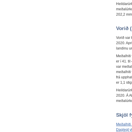
Heildarúr
meðalúrko
202,2 mm 
Vorið (
Vorið var 
2020. Aprí
landinu u
Meðalhiti 
er í 41. t
var meðalh
meðalhiti v
frá uppha
er 1,1 sti
Heildarúr
2020. Á A
meðalúrko
Skjöl f
Meðalhiti 
Daglegt y