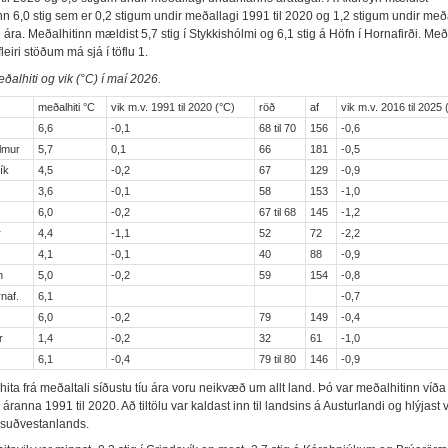
nn 6,0 stig sem er 0,2 stigum undir meðallagi 1991 til 2020 og 1,2 stigum undir með
u ára. Meðalhitinn mældist 5,7 stig í Stykkishólmi og 6,1 stig á Höfn í Hornafirði. Með
fleiri stöðum má sjá í töflu 1.
eðalhiti og vik (°C) í maí 2026.
meðalhiti °C
vik m.v. 1991 til 2020 (°C)
röð
af
vik m.v. 2016 til 2025 
k
6,6
-0,1
68 til 70
156
-0,6
lmur
5,7
0,1
66
181
-0,5
ík
4,5
-0,2
67
129
-0,9
3,6
-0,1
58
153
-1,0
6,0
-0,2
67 til 68
145
-1,2
r
4,4
-1,1
52
72
-2,2
4,1
-0,1
40
88
-0,9
n
5,0
-0,2
59
154
-0,8
naf.
6,1
-0,7
6,0
-0,2
79
149
-0,4
r
1,4
-0,2
32
61
-1,0
6,1
-0,4
79 til 80
146
-0,9
ita frá meðaltali síðustu tíu ára voru neikvæð um allt land. Þó var meðalhitinn víða
áranna 1991 til 2020. Að tiltölu var kaldast inn til landsins á Austurlandi og hlýjast 
 suðvestanlands.