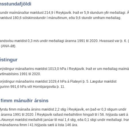
nsstundafjöldi
tundir maímánaðar mældust 214,9 í Reykjavík. Það er 5,9 stundum yfir meðallagi. 
mældust 180,6 sólskinsstundir í mánuðinum, eða 9,6 stundir umfram meðallag.
landsvísu mældist 0,3 m/s undir meðallagi áranna 1991 til 2020. Hvassast var þ. 6.
. (ANA-átt).
ýstingur
þrýstingur mánaðarins mældist 1013,0 hPa í Reykjavík. Það er um meðallag maím
rtímabilsins 1991 til 2020.
tþrýstingur mánaðarins mældist 1029,4 hPa á Flateyri þ. 5. Lægstur mældist
ngurinn 991,6 hPa við Hornbjargsvita þ. 11.
 fimm mánuðir ársins
fyrstu fimm mánaða ársins mældist 2,2 stig í Reykjavík, en það er 0,3 stigum undir
áranna 1991 til 2020. Í Reykjavík raðast meðalhitinn hingað til í 56. hlýjasta sæti á 
 Akureyri mældist meðalhiti janúar til maí 1,4 stig, eða 0,1 stigi undir meðallagi. Þa
 mánaðanna fimm í 41.hlýjasta sæti á lista 146 ára.