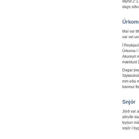
Mynd 2: L
dags síðus
Úrkom
Maí var t
var vel u
Í Reykjav
Úrkoma í 
Akureyri 
mældust 
Dagar þeg
Stykkishó
mm eða me
tveimur fl
Snjór
Jörð var a
alhvítir d
byrjun má
snjór í b