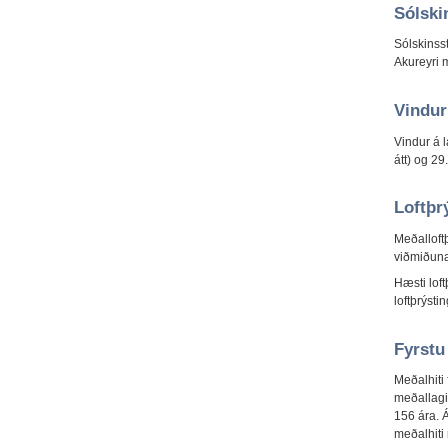
Sólski
Sólskinss
Akureyri 
Vindur
Vindur á 
átt) og 29
Loftþr
Meðalloft
viðmiðuna
Hæsti lof
loftþrýsti
Fyrstu
Meðalhiti 
meðallagi 
156 ára. Á
meðalhiti