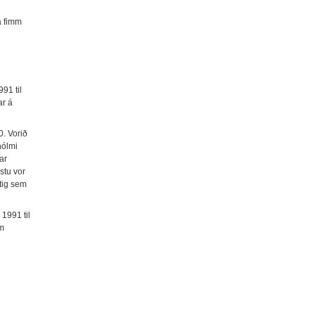
a fimm
991 til
ar á
0. Vorið
hólmi
ar
ustu vor
tig sem
1991 til
am