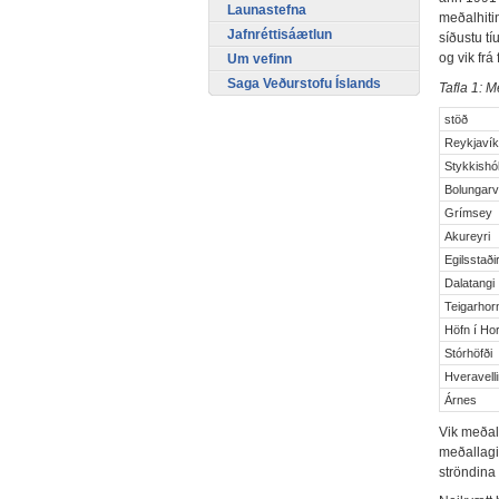
Launastefna
meðalhiti
Jafnréttisáætlun
síðustu tí
og vik frá 
Um vefinn
Saga Veðurstofu Íslands
Tafla 1: M
stöð
Reykjaví
Stykkishó
Bolungarv
Grímsey
Akureyri
Egilsstaði
Dalatangi
Teigarhor
Höfn í Hor
Stórhöfði
Hveravelli
Árnes
Vik meðalh
meðallagi 
ströndina