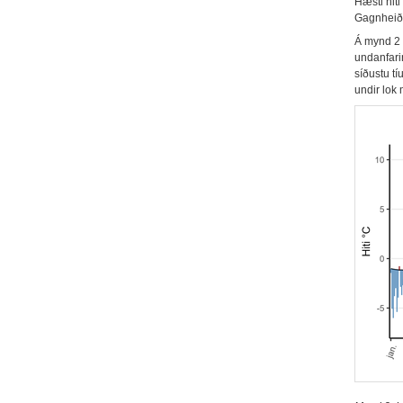
Hæsti hiti
Gagnheiði 
Á mynd 2 
undanfari
síðustu tí
undir lok