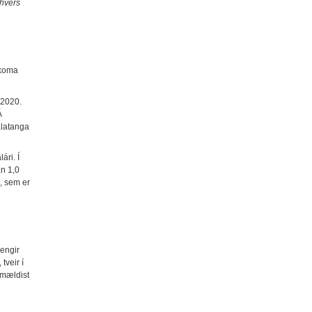
 hvers
rkoma
 2020.
Á
alatanga
ári. Í
an 1,0
, sem er
 engir
tveir í
 mældist