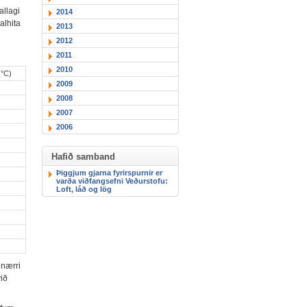
allagi
2014
alhita
2013
2012
2011
2010
(°C)
2009
2008
2007
2006
Hafið samband
Þiggjum gjarna fyrirspurnir er
varða viðfangsefni Veðurstofu:
Loft, láð og lög
 nærri
við