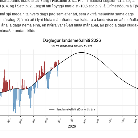
 mánaðarins mældist 19,7 stig í Húsafelli þ. 31. Hitinn mældist lægstur -11,2 stig á
þ. 4. og í Setri þ. 2. Lægsti hiti í byggð mældist -10,5 stig þ. 9. á Grímsstöðum á Fj
má sjá meðalhita hvers dags það sem af er ári, sem vik frá meðalhita sama dags
nn áratug. Sjá má að í fyrri hluta mánaðarins var kaldara á landsvísu en að meðalla
u ár alla daga nema einn, en hlýrra var síðari hluta mánaðar, að þriggja daga kuldak
 mánaðar undanskildu.