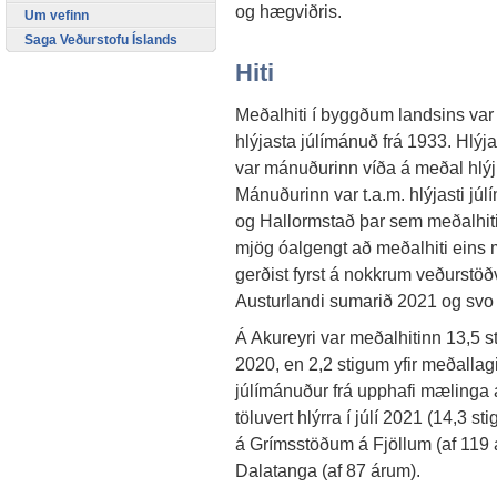
og hægviðris.
Um vefinn
Saga Veðurstofu Íslands
Hiti
Meðalhiti í byggðum landsins var 
hlýjasta júlímánuð frá 1933. Hlýj
var mánuðurinn víða á meðal hlýj
Mánuðurinn var t.a.m. hlýjasti j
og Hallormstað þar sem meðalhiti
mjög óalgengt að meðalhiti eins má
gerðist fyrst á nokkrum veðurstö
Austurlandi sumarið 2021 og svo 
Á Akureyri var meðalhitinn 13,5 st
2020, en 2,2 stigum yfir meðallagi
júlímánuður frá upphafi mælinga á
töluvert hlýrra í júlí 2021 (14,3 s
á Grímsstöðum á Fjöllum (af 119 
Dalatanga (af 87 árum).