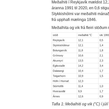
Meðalhiti í Reykjavík mældist 12,1 
áranna 1991 til 2020, en 0,6 stigum
Stykkishólmi var meðalhiti mánaðar
frá upphafi mælinga 1846.
Meðalhita og vik frá fleiri stöðum m
stöð
meðalhiti °C
vik 199
Reykjavík
12,1
0,5
Stykkishólmur
12,1
1,4
Bolungarvík
11,8
1,8
Grímsey
10,6
2,1
Akureyri
13,5
2,3
Egilsstaðir
14,2
3,4
Dalatangi
10,4
1,7
Teigarhorn
10,9
1,5
Höfn í Hornaf.
12,3
Stórhöfði
11,4
1,0
Hveravellir
9,9
1,7
Árnes
12,6
0,9
Tafla 1: Meðalhiti og vik (°C) í júl