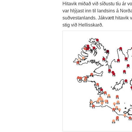
Hitavik miðað við síðustu tíu ár vo
var hlýjast inn til landsins á Norð
suðvestanlands. Jákvætt hitavik v
stig við Hellisskarð.