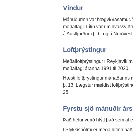
Vindur
Mánuðurinn var hægviðrasamur. V
meðallagi. Lítið var um hvassviðr
á Austfjörðum þ. 6. og á Norðvest
Loftþrýstingur
Meðalloftþrýstingur í Reykjavík 
meðallagi áranna 1991 til 2020.
Hæsti loftþrýstingur mánaðarins m
þ. 13. Lægstur mældist loftþrýsti
25.
Fyrstu sjö mánuðir árs
Það hefur verið hlýtt það sem af er
Í Stykkishólmi er meðalhitinn það s