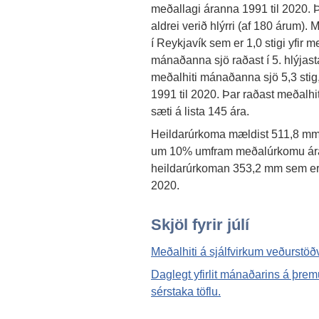
meðallagi áranna 1991 til 2020. Þ
aldrei verið hlýrri (af 180 árum). 
í Reykjavík sem er 1,0 stigi yfir 
mánaðanna sjö raðast í 5. hlýjasta
meðalhiti mánaðanna sjö 5,3 stig,
1991 til 2020. Þar raðast meðalhiti
sæti á lista 145 ára.
Heildarúrkoma mældist 511,8 mm í
um 10% umfram meðalúrkomu áran
heildarúrkoman 353,2 mm sem er 
2020.
Skjöl fyrir júlí
Meðalhiti á sjálfvirkum veðurstöðv
Daglegt yfirlit mánaðarins á þre
sérstaka töflu.