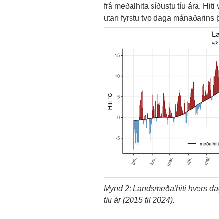
frá meðalhita síðustu tíu ára. Hiti v
utan fyrstu tvo daga mánaðarins þe
Mynd 2: Landsmeðalhiti hvers dag
tíu ár (2015 til 2024).