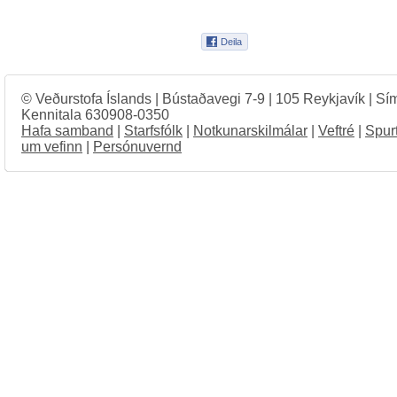
© Veðurstofa Íslands | Bústaðavegi 7-9 | 105 Reykjavík | Sí
Kennitala 630908-0350
Hafa samband
|
Starfsfólk
|
Notkunarskilmálar
|
Veftré
|
Spur
um vefinn
|
Persónuvernd