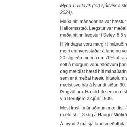
Mynd 1: Hitavik (°C) sjálfvirkra stö
2024).
Meðalhiti mánaðarins var hæstur 1
Hallormsstað. Lægstur var meðalhit
meðalhitinn lægstur í Seley, 8,6 st
Hlýir dagar voru margir í mánuðin
meiri einhversstaðar á landinu vor
20 stig eða meiri á um 70% allra 
sett á mörgum veðurstöðvum þann
dag mældist hæsti hiti mánaðarin
sem er á meðal hæstu hitatölum se
mælst svo hár á Íslandi síðan 30. 
Þingvöllum. Hæsti hiti sem mælst 
við Berufjörð 22.júní 1939.
Mest frost í mánuðinum mældist -1
mældist -1,3 stig á Haugi í Miðfirði
Á mynd 2 má sjá landsmeðalhita h