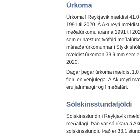
Úrkoma
Úrkoma í Reykjavík mældist 41,
1991 til 2020. Á Akureyri mældi
meðalúrkomu áranna 1991 til 202
sem er næstum tvöföld meðalúrk
mánaðarúrkomunnar í Stykkishólm
mældist úrkoman 38,9 mm sem er
2020.
Dagar þegar úrkoma mældist 1,0 
fleiri en venjulega. Á Akureyri 
eru jafnmargir og í meðalári.
Sólskinsstundafjöldi
Sólskinsstundir í Reykjavík mæld
meðallagi. Það var sólríkara á A
sólskinsstundir. Það er 33,1 stun