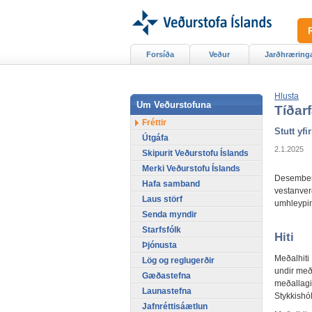
Forsíða
Veður
Jarðhræring
Hlusta
Um Veðurstofuna
Tíðar
Fréttir
Stutt yfir
Útgáfa
2.1.2025
Skipurit Veðurstofu Íslands
Merki Veðurstofu Íslands
Desember 
Hafa samband
vestanver
Laus störf
umhleypin
Senda myndir
Starfsfólk
Hiti
Þjónusta
Meðalhiti 
Lög og reglugerðir
undir meða
Gæðastefna
meðallagi 
Launastefna
Stykkishól
Jafnréttisáætlun