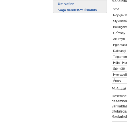
Meðalhita 
Um vefinn
stöð
Saga Veðurstofu Íslands
Reykjaví
Stykkishó
Bolungarv
Grímsey
Akureyri
Egilsstaði
Dalatangi
Teigarhor
Höfn í Hor
Stórhöfði
Hveravelli
Árnes
Meðalhiti
Desember v
desemberm
var kalda
tiltöluleg
Raufarhöfn