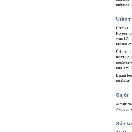
mánaðarin
Úrkom
Úrkoma va
Norður- o
voru í Öræ
Mýrdal ve
Úrkoma í 
fremur þu
meðalúrko
mm á Höfn
Dagar þeg
meðalári.
Snjór
Alhvítir d
Akureyri v
Sólski