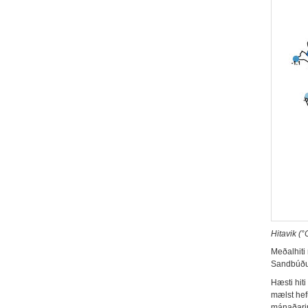
Hitavik (°
Meðalhiti 
Sandbúðum
Hæsti hiti
mælst hefu
mánaðarins