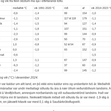
og vik frá fleiri stöðum má sjá í eftirfarandi töflu.
meðalhiti °C
vik 1991-2020 °C
röð
af
vik 2014-2023 °
k
-0,6
-1,4
99
154
-1,0
lmur
-1,1
-1,5
117 til 118
179
-1,1
ík
-1,4
-1,5
94
127
-1,4
-1,1
-1,8
107
151
-1,7
-2,3
-1,6
99
144
-0,9
r
-2,6
-1,5
50
70
-1,1
1,0
-0,8
52 til 54
87
-0,9
n
0,0
-1,0
93
152
-1,0
naf.
-0,6
-1,5
1,3
-1,1
87
147
-0,9
r
-6,3
-1,2
37
60
-0,6
-2,4
-1,6
99
145
-1,2
 og vik (°C) í desember 2024
.
ar kaldur um allt land, en þó ekki eins kaldur eins og undanfarin tvö ár. Meðalhiti
ánaðar var undir meðallagi síðustu tíu ára á nær öllum veðurstöðvum landsins. Að 
st á Vestfjörðum, annesjum norðanlands og við suðausturströnd landsins. Það var
a hlýrra inn til landsins. Neikvætt hitavik miðað við síðustu tíu ár var mest -1,9 stig á
, en jákvætt hitavik var mest 0,1 stig á Sauðárkróksflugvelli.