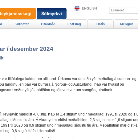
ENGLISH
Reykjanesskagi
Sólmyrkvi
ar
Vatnafar
Ofanflóð
Loftslag
Hafís
Mengun
far í desember 2024
lit
var tiltölulega kaldur um allt land. Úrkoma var um eða yfir meðallag á sunnan- og
ðu landinu, en það var þurrara á Norður- og Austurlandi. Það var hvasst og
gasamt veður yfir jólahátíðina og töluvert var um samgöngutruflanir.
í Reykjavík mældist -0,6 stig. Það er 1,4 stigum undir meðallagi 1991 til 2020 og 1,0
llagi síðustu tíu ára. Á Akureyri mældist meðalhitinn -2,3 stig sem er 1,6 stigum un
1991 til 2020 og 0,9 stigum undir meðallagi síðustu tíu ára. Meðalhitinn mældist -1,
mi og -0,6 stig á Höfn í Hornafirði.