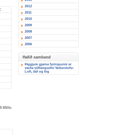
2012
C
2011
2010
2009
2008
2007
2006
Hafið samband
Þiggjum gjarna fyrirspurnir er
varða viðfangsefni Veðurstofu:
Loft, láð og lög
tiltölu