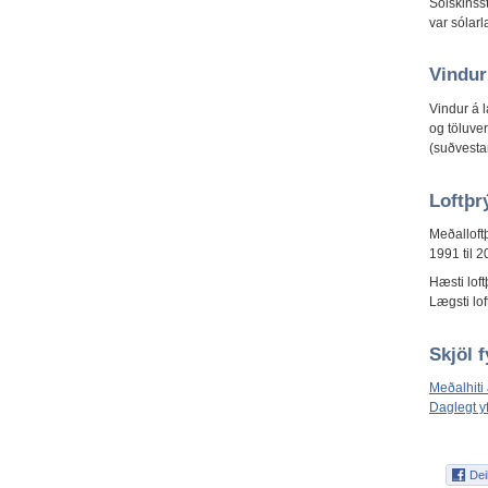
Sólskinss
var sólar
Vindur
Vindur á 
og töluve
(suðvestan
Loftþr
Meðalloft
1991 til 2
Hæsti loft
Lægsti lo
Skjöl 
Meðalhiti
Daglegt y