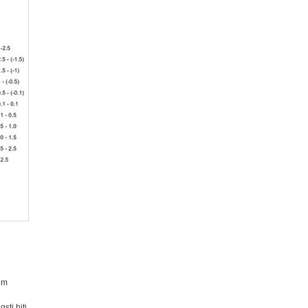
sem
sti hiti