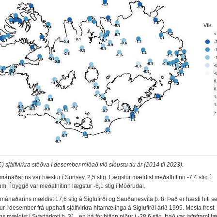
C) sjálfvirkra stöðva í desember miðað við síðustu tíu ár (2014 til 2023).
mánaðarins var hæstur í Surtsey, 2,5 stig. Lægstur mældist meðalhitinn -7,4 stig í
. Í byggð var meðalhitinn lægstur -6,1 stig í Möðrudal.
 mánaðarins mældist 17,6 stig á Siglufirði og Sauðanesvita þ. 8. Það er hæsti hiti 
r í desember frá upphafi sjálfvirkra hitamælinga á Siglufirði árið 1995. Mesta frost
 mældist í Svartárkoti þ. 31., en þá fór hitinn niður í -28,6 stig. Það var jafnframt læg