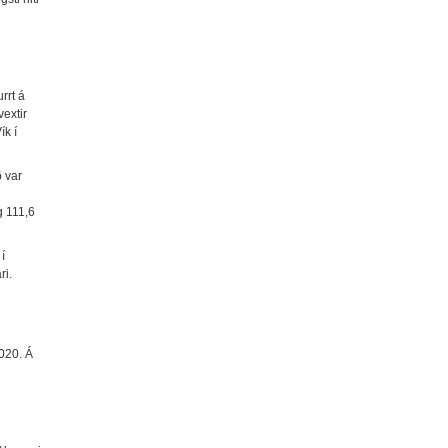
rrt á
extir
ík í
 var
g 111,6
í
ri.
2020. Á