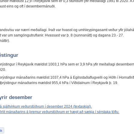
tundir mældust 12,9 í Reykjavík sem er 0,3 stundum yfir meðallagi 1991 til 2020. Á 
laust eins og oft í desembermánuði.
landsvísu var nærri meðallagi. Það var hvasst og umhleypingasamt veður yfir jólahá
rt var um samgöngutruflanir. Hvassast var þ. 8 (sunnanátt) og dagana 23.- 27.
áttir).
ýstingur
þrýstingur í Reykjavík mældist 1003,1 hPa sem er 3,9 hPa yfir meðallagi desemb
020.
þrýstingur mánaðarins mældist 1037,4 hPa á Egilsstaðaflugvelli og Höfn í Hornafirði
ftþrýstingur mánaðarins mældist 955,4 hPa í Víðidalnum í Reykjavík þ. 19.
fyrir desember
 á sjálfvirkum veðurstöðvum í desember 2024 (textaskjal).
firlit mánaðarins á þremur veðurstöðvum er hægt að sækja í sérstaka töflu.