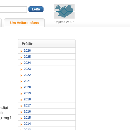
Viðvaranir (engin viðv
Uppfært 25.07
Um Veðurstofuna
Fréttir
2026
2025
2024
2023
2022
2021
2020
2019
2018
2017
 stigi
2016
dir
2015
1 stig í
2014
2013