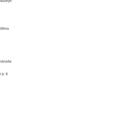
Akureyri
tíðina
ermánaða
 þ. 8.