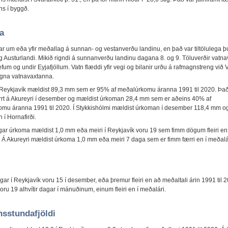
s í byggð.
a
r um eða yfir meðallag á sunnan- og vestanverðu landinu, en það var tiltölulega þu
g Austurlandi. Mikið rigndi á sunnanverðu landinu dagana 8. og 9. Töluverðir vatnav
fum og undir Eyjafjöllum. Vatn flæddi yfir vegi og bilanir urðu á rafmagnstreng við V
gna vatnavaxtanna.
Reykjavík mældist 89,3 mm sem er 95% af meðalúrkomu áranna 1991 til 2020. Það
rrt á Akureyri í desember og mældist úrkoman 28,4 mm sem er aðeins 40% af
mu áranna 1991 til 2020. Í Stykkishólmi mældist úrkoman í desember 118,4 mm o
 í Hornafirði.
ar úrkoma mældist 1,0 mm eða meiri í Reykjavík voru 19 sem fimm dögum fleiri en 
 Á Akureyri mældist úrkoma 1,0 mm eða meiri 7 daga sem er fimm færri en í meðalá
agar í Reykjavík voru 15 í desember, eða þremur fleiri en að meðaltali árin 1991 til 
oru 19 alhvítir dagar í mánuðinum, einum fleiri en í meðalári.
nsstundafjöldi