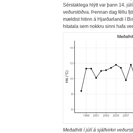
Sérstaklega hlýtt var þann 14. júlí
veðurstöðva. Þennan dag féllu fjö
mældist hitinn á Hjarðarlandi í 
hitatala sem nokkru sinni hafa ver
Meðalhiti í júlí á sjálfvirkri veður