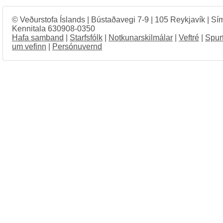
© Veðurstofa Íslands | Bústaðavegi 7-9 | 105 Reykjavík | Sí
Kennitala 630908-0350
Hafa samband
|
Starfsfólk
|
Notkunarskilmálar
|
Veftré
|
Spur
um vefinn
|
Persónuvernd