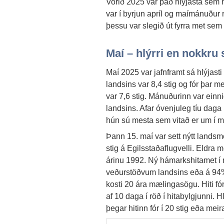
Vorið 2025 var það hlýjasta sem m
var í byrjun apríl og maímánuður r
þessu var slegið út fyrra met sem 
Maí – hlýrri en nokkru s
Maí 2025 var jafnframt sá hlýjast
landsins var 8,4 stig og fór þar m
var 7,6 stig. Mánuðurinn var einn
landsins. Afar óvenjuleg tíu daga 
hún sú mesta sem vitað er um í 
Þann 15. maí var sett nýtt landsme
stig á Egilsstaðaflugvelli. Eldra me
árinu 1992. Ný hámarkshitamet í 
veðurstöðvum landsins eða á 94% 
kosti 20 ára mælingasögu. Hiti fór
af 10 daga í röð í hitabylgjunni.
þegar hitinn fór í 20 stig eða mei