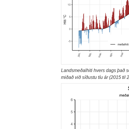
Landsmeðalhiti hvers dags það sem
miðað við síðustu tíu ár (2015 til 