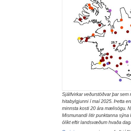
Sjálfvirkar veðurstöðvar þar sem 
hitabylgjunni í maí 2025. Þetta 
minnsta kosti 20 ára mælisögu. N
Mismunandi litir punktanna sýna h
ólíkt eftir landsvæðum hvaða dag