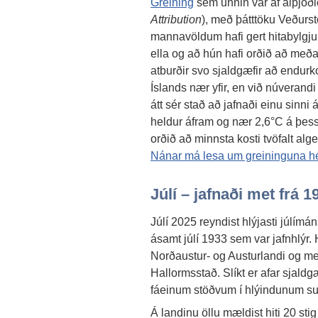
Greining
sem unnin var af alþjóð
Attribution
), með þátttöku Veðursto
mannavöldum hafi gert hitabylgjuna
ella og að hún hafi orðið að meðalt
atburðir svo sjaldgæfir að endur
Íslands nær yfir, en við núverandi 
átt sér stað að jafnaði einu sinni
heldur áfram og nær 2,6°C á þessar
orðið að minnsta kosti tvöfalt alg
Nánar má lesa um greininguna hé
Júlí – jafnaði met frá 1
Júlí 2025 reyndist hlýjasti júlím
ásamt júlí 1933 sem var jafnhlýr.
Norðaustur- og Austurlandi og meða
Hallormsstað. Slíkt er afar sjaldg
fáeinum stöðvum í hlýindunum s
Á landinu öllu mældist hiti 20 sti