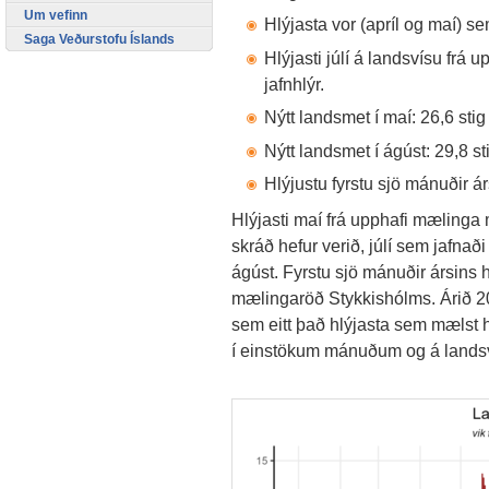
Um vefinn
Hlýjasta vor (apríl og maí) s
Saga Veðurstofu Íslands
Hlýjasti júlí á landsvísu frá
jafnhlýr.
Nýtt landsmet í maí: 26,6 stig
Nýtt landsmet í ágúst: 29,8 st
Hlýjustu fyrstu sjö mánuðir á
Hlýjasti maí frá upphafi mælinga 
skráð hefur verið, júlí sem jafnað
ágúst. Fyrstu sjö mánuðir ársins h
mælingaröð Stykkishólms. Árið 2
sem eitt það hlýjasta sem mælst h
í einstökum mánuðum og á lands