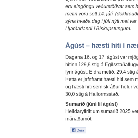
eru eingöngu veðurstöðvar sem ha
metin voru sett 14. júlí (dökkrauð
sýna hvaða dag í júlí nýtt met var s
Hjarðarlandi í Biskupstungum.
Ágúst – hæsti hiti í nær
Dagana 16. og 17. ágúst var mjög 
hitinn í 29,8 stig á Egilsstaðaflu
fyrir ágúst. Eldra metið, 29,4 stig
Þetta er jafnframt hæsti hiti sem m
og hæsti hiti sem skráður hefur ver
30,0 stig á Hallormsstað.
Sumarið (júní til ágúst)
Heildaryfirlit um sumarið 2025 v
mánaðamót.