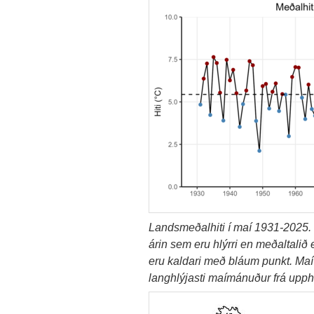
Landsmeðalhiti í maí 1931-2025. 
árin sem eru hlýrri en meðaltali
eru kaldari með bláum punkt. Maí 
langhlýjasti maímánuður frá upph