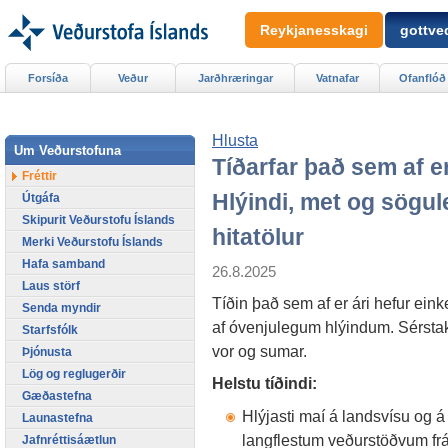
Reykjanesskagi
gottved
Forsíða
Veður
Jarðhræringar
Vatnafar
Ofanflóð
Hlusta
Um Veðurstofuna
Tíðarfar það sem af er
Fréttir
Hlýindi, met og sögul
Útgáfa
Skipurit Veðurstofu Íslands
hitatölur
Merki Veðurstofu Íslands
Hafa samband
26.8.2025
Laus störf
Tíðin það sem af er ári hefur ein
Senda myndir
af óvenjulegum hlýindum. Sérstak
Starfsfólk
vor og sumar.
Þjónusta
Lög og reglugerðir
Helstu tíðindi:
Gæðastefna
Hlýjasti maí á landsvísu og á
Launastefna
langflestum veðurstöðvum fr
Jafnréttisáætlun