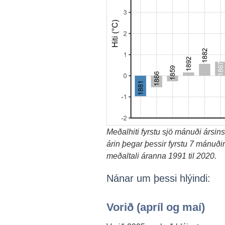
Meðalhiti fyrstu sjö mánuði ársins (
árin þegar þessir fyrstu 7 mánuðir
meðaltali áranna 1991 til 2020.
Nánar um þessi hlýindi:
Vorið (apríl og maí)