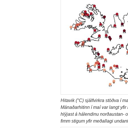
Hitavik (°C) sjálfvirkra stöðva í m
Mánaðarhitinn í maí var langt yfir 
hlýjast á hálendinu norðaustan- 
fimm stigum yfir meðallagi undanf