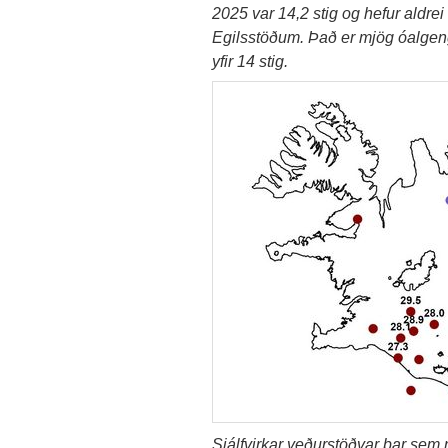
2025 var 14,2 stig og hefur aldre
Egilsstöðum. Það er mjög óalgeng
yfir 14 stig.
Sjálfvirkar veðurstöðvar þar sem 