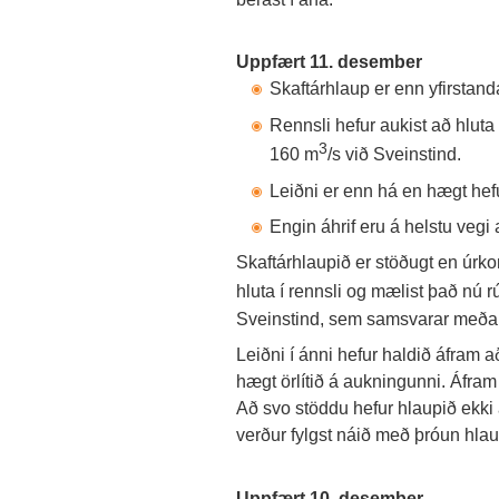
Uppfært 11. desember
Skaftárhlaup er enn yfirstan
Rennsli hefur aukist að hlu
3
160 m
/s við Sveinstind.
Leiðni er enn há en hægt he
Engin áhrif eru á helstu vegi
Skaftárhlaupið er stöðugt en úrk
hluta í rennsli og mælist það nú
Sveinstind, sem samsvarar meðal
Leiðni í ánni hefur haldið áfram 
hægt örlítið á aukningunni. Áfram 
Að svo stöddu hefur hlaupið ekki 
verður fylgst náið með þróun hla
Uppfært 10. desember