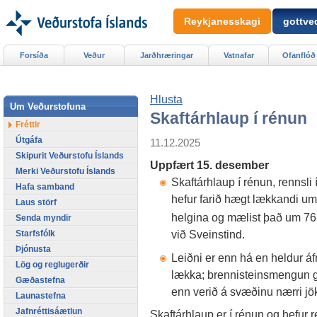
Reykjanesskagi
gottved
Forsíða
Veður
Jarðhræringar
Vatnafar
Ofanflóð
Hlusta
Um Veðurstofuna
Skaftárhlaup í rénun
Fréttir
Útgáfa
11.12.2025
Skipurit Veðurstofu Íslands
Uppfært 15. desember
Merki Veðurstofu Íslands
Skaftárhlaup í rénun, rennsli 
Hafa samband
hefur farið hægt lækkandi um
Laus störf
helgina og mælist það um 7
Senda myndir
við Sveinstind.
Starfsfólk
Þjónusta
Leiðni er enn há en heldur á
Lög og reglugerðir
lækka; brennisteinsmengun g
Gæðastefna
enn verið á svæðinu nærri jök
Launastefna
Jafnréttisáætlun
Skaftárhlaup er í rénun og hefur r