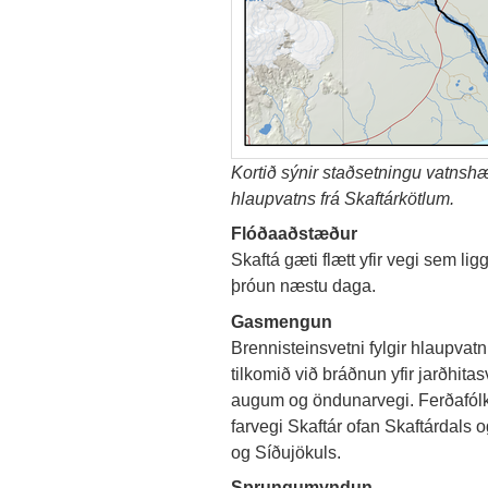
Kortið sýnir staðsetningu vatns
hlaupvatns frá Skaftárkötlum.
Flóðaaðstæður
Skaftá gæti flætt yfir vegi sem l
þróun næstu daga.
Gasmengun
Brennisteinsvetni fylgir hlaupvat
tilkomið við bráðnun yfir jarðhit
augum og öndunarvegi. Ferðafólki 
farvegi Skaftár ofan Skaftárdals 
og Síðujökuls.
Sprungumyndun