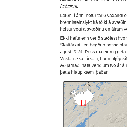
í fréttinni.
Leiðni í ánni hefur farið vaxandi 
brennisteinslykt frá fólki á svæði
helstu vegi á svæðinu en áfram v
Ekki hefur enn verið staðfest hvor
Skaftárkatli en hegðun þessa hlau
ágúst 2024. Þess má einnig geta að
Vestari-Skaftárkatli; hann hljóp s
Að jafnaði hafa verið um tvö ár á 
þetta hlaup kæmi þaðan.