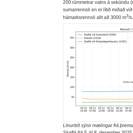
200 rúmmetrar vatns á sekúndu 
sumarrennsli en er lítið miðað vi
3
hámarksrennsli allt að 3000 m
/s
Línuritið sýnir mælingar frá þre
Skaftá frá 5. til 8. desember 202