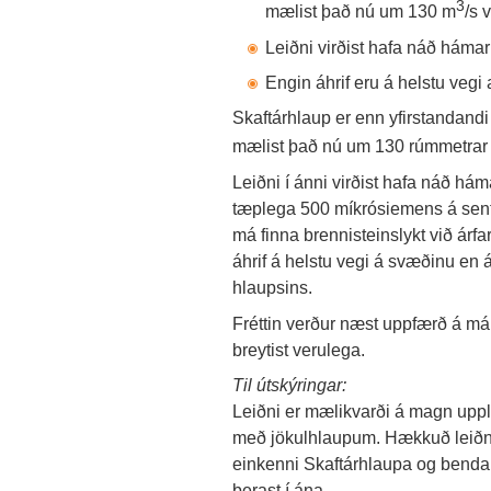
3
mælist það nú um 130 m
/s 
Leiðni virðist hafa náð háma
Engin áhrif eru á helstu vegi
Skaftárhlaup er enn yfirstandandi
mælist það nú um 130 rúmmetrar
Leiðni í ánni virðist hafa náð hám
tæplega 500 míkrósiemens á senti
má finna brennisteinslykt við árf
áhrif á helstu vegi á svæðinu en 
hlaupsins.
Fréttin verður næst uppfærð á 
breytist verulega.
Til útskýringar:
Leiðni er mælikvarði á magn uppley
með jökulhlaupum. Hækkuð leiðni
einkenni Skaftárhlaupa og benda t
berast í ána.