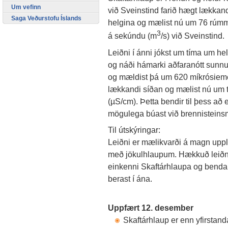
Um vefinn
við Sveinstind farið hægt lækkandi
Saga Veðurstofu Íslands
helgina og mælist nú um 76 rúmm
3
á sekúndu (m
/s) við Sveinstind
Leiðni í ánni jókst um tíma um he
og náði hámarki aðfaranótt sunn
og mældist þá um 620 míkrósiemen
lækkandi síðan og mælist nú um 
(µS/cm). Þetta bendir til þess að
mögulega búast við brennisteinsm
Til útskýringar:
Leiðni er mælikvarði á magn uppley
með jökulhlaupum. Hækkuð leiðni
einkenni Skaftárhlaupa og benda t
berast í ána.
Uppfært 12. desember
Skaftárhlaup er enn yfirstand