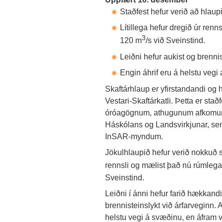
Staðfest hefur verið að hlaup
Lítillega hefur dregið úr ren
3
120 m
/s við Sveinstind.
Leiðni hefur aukist og brenn
Engin áhrif eru á helstu vegi
Skaftárhlaup er yfirstandandi og h
Vestari-Skaftárkatli. Þetta er sta
óróagögnum, athugunum afkomum
Háskólans og Landsvirkjunar, se
InSAR-myndum.
Jökulhlaupið hefur verið nokkuð st
rennsli og mælist það nú rúmleg
Sveinstind.
Leiðni í ánni hefur farið hækkandi
brennisteinslykt við árfarveginn. 
helstu vegi á svæðinu, en áfram 