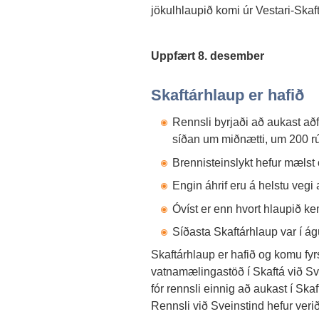
jökulhlaupið komi úr Vestari-Skaft
Uppfært 8. desember
Skaftárhlaup er hafið
Rennsli byrjaði að aukast að
síðan um miðnætti, um 200 
Brennisteinslykt hefur mælst 
Engin áhrif eru á helstu vegi
Óvíst er enn hvort hlaupið ke
Síðasta Skaftárhlaup var í á
Skaftárhlaup er hafið og komu fyr
vatnamælingastöð í Skaftá við Sv
fór rennsli einnig að aukast í Skaf
Rennsli við Sveinstind hefur veri