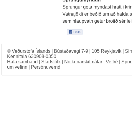
Sprungur geta myndast hratt í kri
Vatnajökli er beðið um að halda s
sem hlaupvatn getur brotið sér lei
© Veðurstofa Íslands | Bústaðavegi 7-9 | 105 Reykjavík | Sí
Kennitala 630908-0350
Hafa samband
|
Starfsfólk
|
Notkunarskilmálar
|
Veftré
|
Spur
um vefinn
|
Persónuvernd