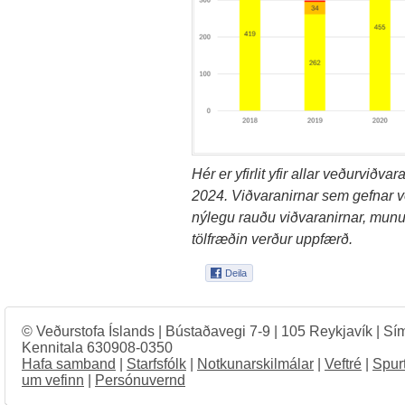
Hér er yfirlit yfir allar veðurviðv
2024. Viðvaranirnar sem gefnar v
nýlegu rauðu viðvaranirnar, mun
tölfræðin verður uppfærð.
© Veðurstofa Íslands | Bústaðavegi 7-9 | 105 Reykjavík | Sí
Kennitala 630908-0350
Hafa samband
|
Starfsfólk
|
Notkunarskilmálar
|
Veftré
|
Spur
um vefinn
|
Persónuvernd