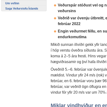
Um vefinn
Veðurspár stóðust vel og
Saga Veðurstofu Íslands
veðursins
Veðrið var óvenju útbreitt,
febrúar 2022
Engin veðurmet féllu, en s
endurkomutíma
Mikið sunnan illviðri gekk yfir l
í hóp verstu óveðra síðustu ára. S
koma á 2–5 ára fresti. Hins vegar 
hægviðrasamir og því hafa illviðri
Óveðrið 5.–6. febrúar var óvenjule
mældist. Vindur yfir 24 m/s (rok)
febrúar, en 6. febrúar voru þær 96 t
febrúar, var veðrið ögn öflugra en
vindur fór yfir 20 m/s var um 70%
Miklar vindhviður en en