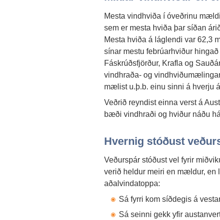
Mesta vindhviða í óveðrinu mældi
sem er mesta hviða þar síðan árið
Mesta hviða á láglendi var 62,3 
sínar mestu febrúarhviður hingað t
Fáskrúðsfjörður, Krafla og Sauðár
vindhraða- og vindhviðumælingar
mælist u.þ.b. einu sinni á hverju á
Veðrið reyndist einna verst á Aust
bæði vindhraði og hviður náðu hám
Hvernig stóðust veður
Veðurspár stóðust vel fyrir miðvi
verið heldur meiri en mældur, en l
aðalvindatoppa:
Sá fyrri kom síðdegis á vest
Sá seinni gekk yfir austanver