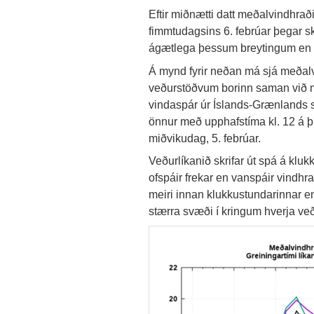
Eftir miðnætti datt meðalvindhraði
fimmtudagsins 6. febrúar þegar sk
ágætlega þessum breytingum en v
Á mynd fyrir neðan má sjá meðalv
veðurstöðvum borinn saman við 
vindaspár úr Íslands-Grænlands 
önnur með upphafstíma kl. 12 á þri
miðvikudag, 5. febrúar.
Veðurlíkanið skrifar út spá á kluk
ofspáir frekar en vanspáir vindhr
meiri innan klukkustundarinnar en 
stærra svæði í kringum hverja ve