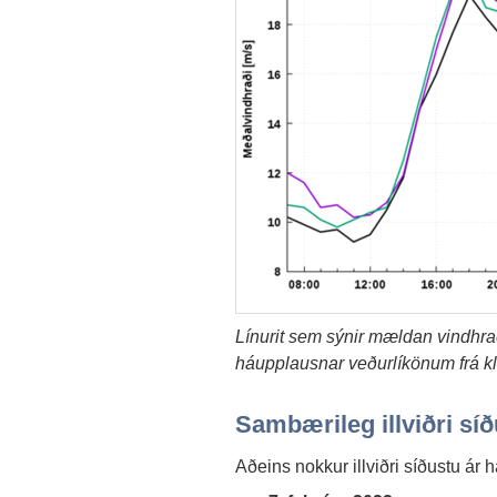
Línurit sem sýnir mældan vindhra
háupplausnar veðurlíkönum frá kl.
Sambærileg illviðri síð
Aðeins nokkur illviðri síðustu ár h