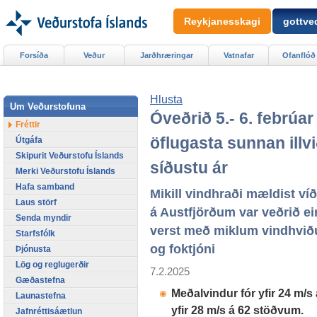
Reykjanesskagi
gottved
Forsíða
Veður
Jarðhræringar
Vatnafar
Ofanflóð
Hlusta
Um Veðurstofuna
Óveðrið 5.- 6. febrúar 
Fréttir
öflugasta sunnan illvi
Útgáfa
Skipurit Veðurstofu Íslands
síðustu ár
Merki Veðurstofu Íslands
Hafa samband
Mikill vindhraði mældist ví
Laus störf
á Austfjörðum var veðrið e
Senda myndir
verst með miklum vindhvi
Starfsfólk
og foktjóni
Þjónusta
Lög og reglugerðir
7.2.2025
Gæðastefna
Meðalvindur fór yfir 24 m/
Launastefna
yfir 28 m/s á 62 stöðvum.
Jafnréttisáætlun