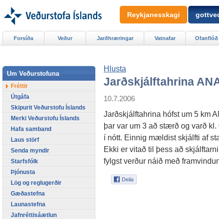
Reykjanesskagi
gottved
Forsíða
Veður
Jarðhræringar
Vatnafar
Ofanflóð
Hlusta
Um Veðurstofuna
Jarðskjálftahrina ANA
Fréttir
Útgáfa
10.7.2006
Skipurit Veðurstofu Íslands
Jarðskjálftahrina hófst um 5 km AN
Merki Veðurstofu Íslands
þar var um 3 að stærð og varð kl. 
Hafa samband
í nótt. Einnig mældist skjálfti af 
Laus störf
Ekki er vitað til þess að skjálftarn
Senda myndir
fylgst verður náið með framvindun
Starfsfólk
Þjónusta
Lög og reglugerðir
Gæðastefna
Launastefna
Jafnréttisáætlun