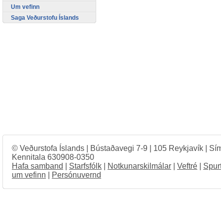
Um vefinn
Saga Veðurstofu Íslands
© Veðurstofa Íslands | Bústaðavegi 7-9 | 105 Reykjavík | Sí
Kennitala 630908-0350
Hafa samband
|
Starfsfólk
|
Notkunarskilmálar
|
Veftré
|
Spur
um vefinn
|
Persónuvernd