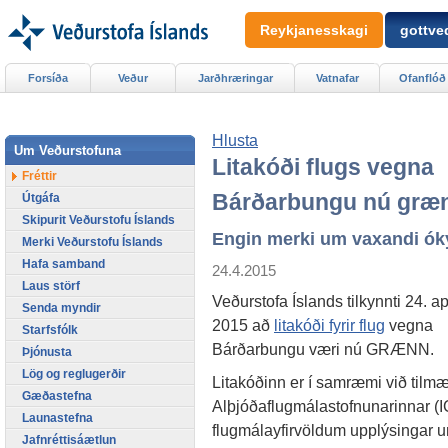
Reykjanesskagi
gottved
Forsíða
Veður
Jarðhræringar
Vatnafar
Ofanflóð
Hlusta
Um Veðurstofuna
Litakóði flugs vegna
Fréttir
Bárðarbungu nú græ
Útgáfa
Skipurit Veðurstofu Íslands
Engin merki um vaxandi ók
Merki Veðurstofu Íslands
Hafa samband
24.4.2015
Laus störf
Veðurstofa Íslands tilkynnti 24. ap
Senda myndir
2015 að
litakóði fyrir flug
vegna
Starfsfólk
Bárðarbungu væri nú GRÆNN.
Þjónusta
Lög og reglugerðir
Litakóðinn er í samræmi við tilmæ
Gæðastefna
Alþjóðaflugmálastofnunarinnar (
Launastefna
flugmálayfirvöldum upplýsingar u
Jafnréttisáætlun