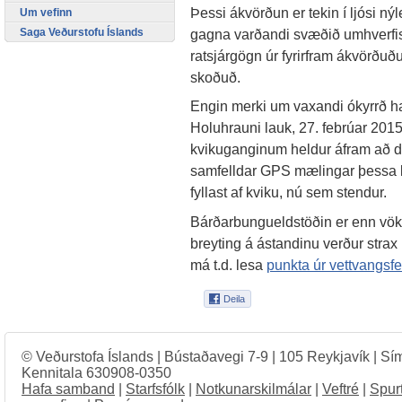
Þessi ákvörðun er tekin í ljósi ný
Um vefinn
Saga Veðurstofu Íslands
gagna varðandi svæðið umhverfis 
ratsjárgögn úr fyrirfram ákvörðuð
skoðuð.
Engin merki um vaxandi ókyrrð ha
Holuhrauni lauk, 27. febrúar 2015.
kvikuganginum heldur áfram að d
samfelldar GPS mælingar þessa la
fyllast af kviku, nú sem stendur.
Bárðarbungueldstöðin er enn vök
breyting á ástandinu verður strax 
má t.d. lesa
punkta úr vettvangsfe
© Veðurstofa Íslands | Bústaðavegi 7-9 | 105 Reykjavík | Sí
Kennitala 630908-0350
Hafa samband
|
Starfsfólk
|
Notkunarskilmálar
|
Veftré
|
Spur