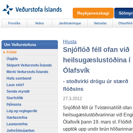
Reykjanesskagi
Sólmyr
Forsíða
Veður
Jarðhræringar
Vatnafar
Ofanflóð
Hlusta
Um Veðurstofuna
Snjóflóð féll ofan við
Fréttir
heilsugæslustöðina í
Útgáfa
Skipurit Veðurstofu Íslands
Ólafsvík
Merki Veðurstofu Íslands
Hafa samband
- stoðvirki drógu úr stærð
Laus störf
flóðsins
Senda myndir
27.3.2012
Starfsfólk
Þjónusta
Snjóflóð féll úr Tvísteinahlíð ofan
Lög og reglugerðir
heilsugæslustöðvarinnar við Engih
Gæðastefna
Ólafsvík þann 19. mars sl. Flóðið á
Launastefna
upptök upp undir brún hlíðarinnar
Jafnréttisáætlun