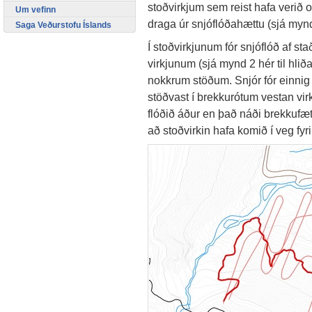
stoðvirkjum sem reist hafa verið 
Um vefinn
draga úr snjóflóðahættu (sjá mynd 1
Saga Veðurstofu Íslands
Í stoðvirkjunum fór snjóflóð af st
virkjunum (sjá mynd 2 hér til hliða
nokkrum stöðum. Snjór fór einnig
stöðvast í brekkurótum vestan vi
flóðið áður en það náði brekkufæti
að stoðvirkin hafa komið í veg fyri