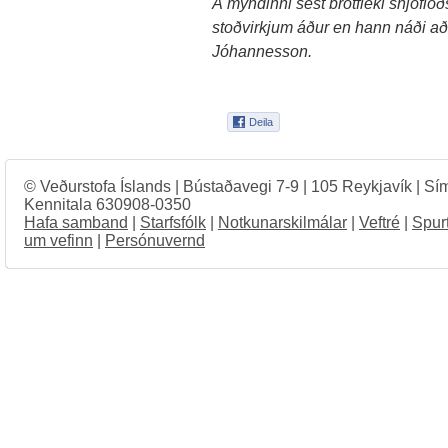
Á myndinni sést brotfleki snjófló
stoðvirkjum áður en hann náði a
Jóhannesson.
© Veðurstofa Íslands | Bústaðavegi 7-9 | 105 Reykjavík | Sí
Kennitala 630908-0350
Hafa samband
|
Starfsfólk
|
Notkunarskilmálar
|
Veftré
|
Spur
um vefinn
|
Persónuvernd