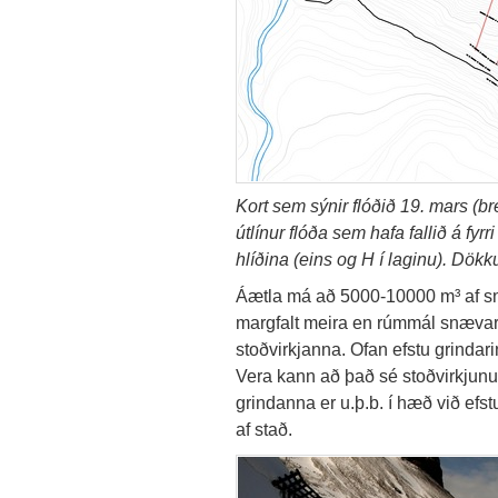
Kort sem sýnir flóðið 19. mars (b
útlínur flóða sem hafa fallið á fyr
hlíðina (eins og H í laginu). Dökku,
Áætla má að 5000-10000 m³ af snj
margfalt meira en rúmmál snævar
stoðvirkjanna. Ofan efstu grindari
Vera kann að það sé stoðvirkjun
grindanna er u.þ.b. í hæð við efstu
af stað.