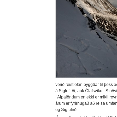
verið reist ofan byggðar til þess
á Siglufirði, auk Ólafsvíkur. Stoð
í Alpalöndum en ekki er mikil rey
árum er fyrirhugað að reisa umfangs
og Siglufirði.