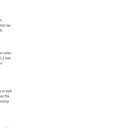
ri
2 mm og
9.
ei hefur
2 klst.
am
g er það
ber frá
einnig