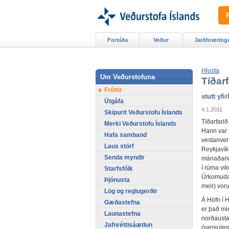
Forsíða
Veður
Jarðhræring
Hlusta
Um Veðurstofuna
Tíðar
Fréttir
stutt yfirl
Útgáfa
4.1.2011
Skipurit Veðurstofu Íslands
Tíðarfari
Merki Veðurstofu Íslands
Hann var 
Hafa samband
vestanver
Laus störf
Reykjavík.
Senda myndir
mánaðarin
í rúma vik
Starfsfólk
Úrkomuda
Þjónusta
meir) voru
Lög og reglugerðir
Á Höfn í 
Gæðastefna
er það mi
Launastefna
norðaustan
Jafnréttisáætlun
óvenjuleg