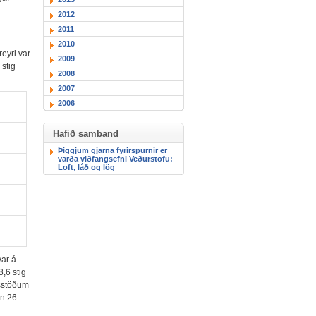
2012
2011
2010
reyri var
2009
 stig
2008
2007
2006
Hafið samband
Þiggjum gjarna fyrirspurnir er
varða viðfangsefni Veðurstofu:
Loft, láð og lög
var á
,6 stig
msstöðum
nn 26.