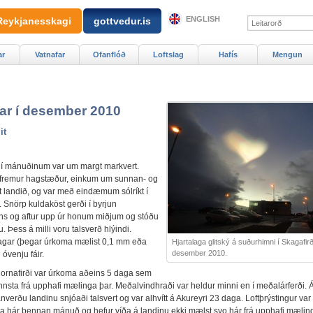
ENGLISH
Reykjanesskagi
gottvedur.is
ar
Vatnafar
Ofanflóð
Loftslag
Hafís
Mengun
far í desember 2010
it
ð í mánuðinum var um margt markvert.
fremur hagstæður, einkum um sunnan- og
t landið, og var með eindæmum sólríkt í
 Snörp kuldaköst gerði í byrjun
s og aftur upp úr honum miðjum og stóðu
u. Þess á milli voru talsverð hlýindi.
gar (þegar úrkoma mælist 0,1 mm eða
Hjartalaga glitský á suðurhimni í Skagafirði
desember 2010.
 óvenju fáir.
Hornafirði var úrkoma aðeins 5 daga sem
nnsta frá upphafi mælinga þar. Meðalvindhraði var heldur minni en í meðalárferði. 
verðu landinu snjóaði talsvert og var alhvítt á Akureyri 23 daga. Loftþrýstingur var
a hár þennan mánuð og hefur víða á landinu ekki mælst svo hár frá upphafi mælin