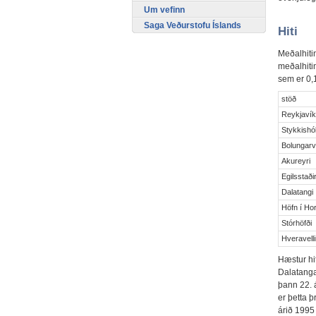
Um vefinn
Saga Veðurstofu Íslands
Hiti
Meðalhitin
meðalhitin
sem er 0,1
stöð
Reykjaví
Stykkishó
Bolungarv
Akureyri
Egilsstaði
Dalatangi
Höfn í Hor
Stórhöfði
Hveravelli
Hæstur hit
Dalatanga
þann 22. 
er þetta þ
árið 1995