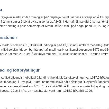
a
Reykjavík mældist 56,7 mm og er það tæplega 3/4 hlutar þess er venja er. Á Akurey
7,2 mm sem er 9/10 af því sem venja er. Á Höfn í Hornafirði mældist úrkoman 64,
eins helmingur þess sem venja er. Mældust 62,5 mm í þrjá daga, þann 26., 27. og 2
nsstundir
k mældist sólskin í 31,8 klukkustundir og er það 19,8 stundir umfram meðallag. Aldr
 mikið sólskin í desember frá upphafi mælinga. Næst kemst desember 1976 með 30,
er 2009 með 29,2 klst. Á Akureyri mældist 1,5 klukkustund sem er 1,5 stund umfr
aði og loftþrýstingur
var lítið eitt undir meðallagi á landinu í heild. Meðalloftþrýstingur var 1017,0 hPa o
fir meðallagi í Reykjavík. Aldrei hefur mælst svo hár þrýstingur í Reykjavík í desem
ælinga en næst hæst eru 1014,7 hPa árið 2001. Á Akureyri var meðallofþrýstingur 
til þessa, 1016,8 hPa, en næst hæstur varð hann 1015,9 hPa árið 1996.