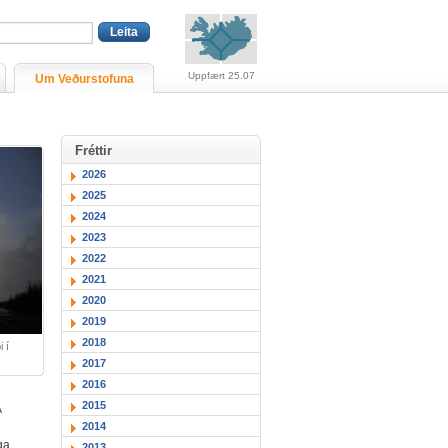
Viðvaranir (engin viðv
Uppfært 25.07
Um Veðurstofuna
Fréttir
2026
2025
2024
2023
2022
2021
2020
2019
2018
 í
2017
2016
2015
Á
2014
ga.
2013