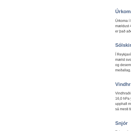
Úrkom
Úrkoma í 
mældust 4
er það að
Sólski
Í Reykjaví
mælst svo
og desemb
meðallag.
Vindhr
Vindhraði 
16,0 hPa y
upphafi m
sá mesti 
Snjór