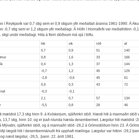
n í Reykjavík var 0,7 stig sem er 0,9 stigum yfir meðaltali áranna 1961-1990. Á Aku
n -0,7 stig sem er 1,2 stigum yfir meðallagi. Á Höfn í Hornafirði var meðalhitinn -0,1
 stigi undir meðallagi. Hita á fleiri stöðvum má sjá í töflu.
hiti
vik
röð
af
k
0,7
0,9
51
140
lmur
0,8
1,6
33
166
ík
0,4
1,3
37
144
-0,7
1,2
45
129
r
-2,8
-0,6
45
61
0,9
0,3
43
72
naf.
-0,3
-0,1
2,1
0,7
57
134
r
-5,5
0,8
28
46
i mældist 17,3 stig hinn 9. á Kvískerjum, sjálfvirkri stöð. Hæsti hiti á mannaðri stöð 
, 13,7 stig, hinn 10. og er það níunda hæsta desembermet. Lægstur hiti mældist -28
á Mývatni, sjálfvirkri stöð, og á mannaðri stöð -26,2 á Grímsstöðum hinn 23. Á Grí
riðji lægsti hiti í desembermánuði frá upphafi mælinga. Lægstur var hitinn -29,2 þa
 og næst lægstur, -26,5, þann 22. árið 1981.