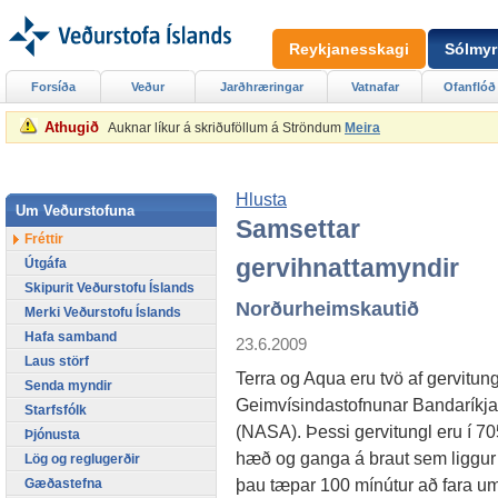
Reykjanesskagi
Sólmyr
Forsíða
Veður
Jarðhræringar
Vatnafar
Ofanflóð
Athugið
Auknar líkur á skriðuföllum á Ströndum
Meira
Hlusta
Um Veðurstofuna
Samsettar
Fréttir
gervihnattamyndir
Útgáfa
Skipurit Veðurstofu Íslands
Norðurheimskautið
Merki Veðurstofu Íslands
Hafa samband
23.6.2009
Laus störf
Terra og Aqua eru tvö af gervitun
Senda myndir
Geimvísindastofnunar Bandaríkj
Starfsfólk
(NASA). Þessi gervitungl eru í 7
Þjónusta
hæð og ganga á braut sem liggur
Lög og reglugerðir
þau tæpar 100 mínútur að fara umh
Gæðastefna