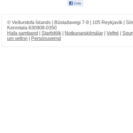
© Veðurstofa Íslands | Bústaðavegi 7-9 | 105 Reykjavík | Sí
Kennitala 630908-0350
Hafa samband
|
Starfsfólk
|
Notkunarskilmálar
|
Veftré
|
Spur
um vefinn
|
Persónuvernd