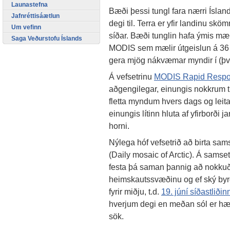
Launastefna
Bæði þessi tungl fara nærri Ísland
Jafnréttisáætlun
degi til. Terra er yfir landinu s
Um vefinn
síðar. Bæði tunglin hafa ýmis mæli
Saga Veðurstofu Íslands
MODIS sem mælir útgeislun á 36 t
gera mjög nákvæmar myndir í (því
Á vefsetrinu
MODIS Rapid Respo
aðgengilegar, einungis nokkrum t
fletta myndum hvers dags og le
einungis lítinn hluta af yfirborði j
horni.
Nýlega hóf vefsetrið að birta sa
(Daily mosaic of Arctic). Á samse
festa þá saman þannig að nokkuð s
heimskautssvæðinu og ef ský byrg
fyrir miðju, t.d.
19. júní síðastliðin
hverjum degi en meðan sól er hæst
sök.