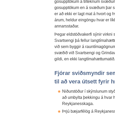
gosupptökum á tilteknum svæðum, 
gosupptökum en á svæðum þar sem l
er að ekki er lagt mat á hvort o
árum, heldur eingöngu hvar er lí
annarsstaðar.
Þegar eldstöðvakerfi sýnir virkni
Svartsengi þá fellur langtímahæt
við sem byggir á rauntímagögnum. 
svæðið við Svartsengi og Grinda
gildi, en ekki langtímahættumatið
Fjórar sviðsmyndir se
til að vera útsett fyrir
Niðurstöður í skýrslunum styð
að umbylta þekkingu á hvar 
Reykjanesskaga.
Þrjú bæjarfélög á Reykjane