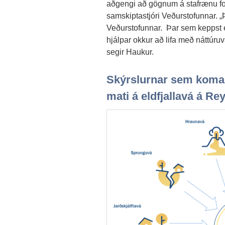
aðgengi að gögnum á stafrænu fo
samskiptastjóri Veðurstofunnar. „Þ
Veðurstofunnar. Þar sem keppst e
hjálpar okkur að lifa með náttúru
segir Haukur.
Skýrslurnar sem koma ú
mati á eldfjallavá á R