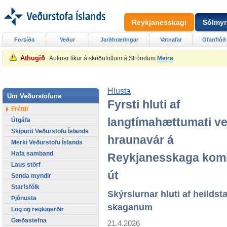
Reykjanesskagi
Sólmyr
Forsíða
Veður
Jarðhræringar
Vatnafar
Ofanflóð
Athugið
Auknar líkur á skriðuföllum á Ströndum
Meira
Hlusta
Um Veðurstofuna
Fyrsti hluti af
Fréttir
langtímahættumati v
Útgáfa
Skipurit Veðurstofu Íslands
hraunavár á
Merki Veðurstofu Íslands
Hafa samband
Reykjanesskaga kom
Laus störf
út
Senda myndir
Starfsfólk
Skýrslurnar hluti af heildst
Þjónusta
skaganum
Lög og reglugerðir
Gæðastefna
21.4.2026