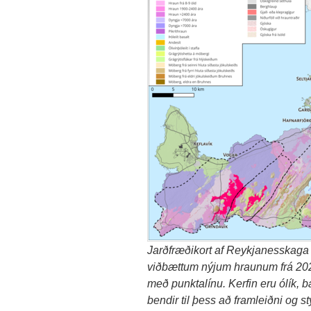
Jarðfræðikort af Reykjanesskaga 
viðbættum nýjum hraunum frá 202
með punktalínu. Kerfin eru ólík, 
bendir til þess að framleiðni og s