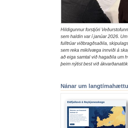
Hildigunnur forstjóri Veðurstofun
sem haldin var í janúar 2026. Um 
fulltrúar viðbragðsaðila, skipulagsf
sem reka mikilvæga innviði á sk
að eiga samtal við hagaðila um 
þeim nýtist best við ákvarðanatök
Nánar um langtímahættu