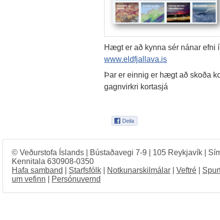
Hægt er að kynna sér nánar efni í
www.eldfjallava.is
Þar er einnig er hægt að skoða k
gagnvirkri kortasjá
© Veðurstofa Íslands | Bústaðavegi 7-9 | 105 Reykjavík | Sí
Kennitala 630908-0350
Hafa samband
|
Starfsfólk
|
Notkunarskilmálar
|
Veftré
|
Spur
um vefinn
|
Persónuvernd