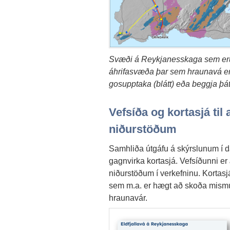
Svæði á Reykjanesskaga sem eru á
áhrifasvæða þar sem hraunavá er 
gosupptaka (blátt) eða beggja þátt
Vefsíða og kortasjá til
niðurstöðum
Samhliða útgáfu á skýrslunum í d
gagnvirka kortasjá. Vefsíðunni er 
niðurstöðum í verkefninu. Kortasj
sem m.a. er hægt að skoða mism
hraunavár.