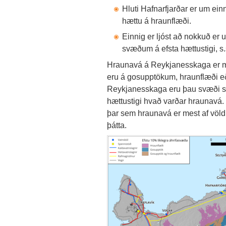
Hluti Hafnarfjarðar er um ei
hættu á hraunflæði.
Einnig er ljóst að nokkuð er u
svæðum á efsta hættustigi, s.s
Hraunavá á Reykjanesskaga er m
eru á gosupptökum, hraunflæði eða
Reykjanesskaga eru þau svæði sk
hættustigi hvað varðar hraunavá. 
þar sem hraunavá er mest af völ
þátta.