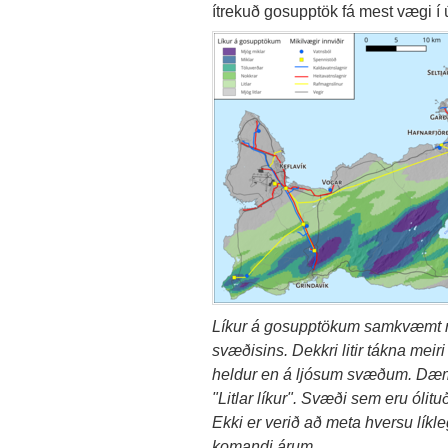
ítrekuð gosupptök fá mest vægi í
Líkur á gosupptökum samkvæmt re
svæðisins. Dekkri litir tákna me
heldur en á ljósum svæðum. Dæmi: 
"Litlar líkur". Svæði sem eru ólitu
Ekki er verið að meta hversu lík
komandi árum.