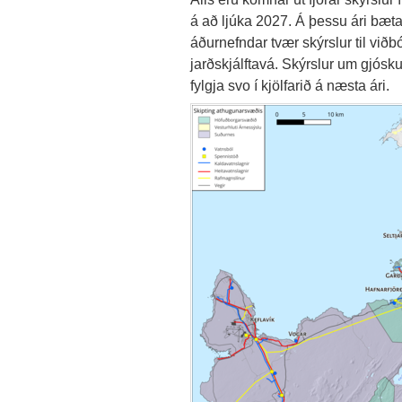
á að ljúka 2027. Á þessu ári bæta
áðurnefndar tvær skýrslur til við
jarðskjálftavá. Skýrslur um gjó
fylgja svo í kjölfarið á næsta ári.