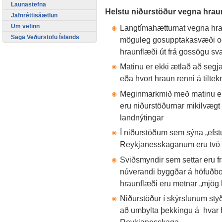
Launastefna
Helstu niðurstöður vegna hrau
Jafnréttisáætlun
Um vefinn
Langtímahættumat vegna hrau
Saga Veðurstofu Íslands
möguleg gosupptakasvæði og 
hraunflæði út frá gossögu sv
Matinu er ekki ætlað að segj
eða hvort hraun renni á tilt
Meginmarkmið með matinu er a
eru niðurstöðurnar mikilvægt
landnýtingar
Í niðurstöðum sem sýna „efst
Reykjanesskaganum eru tvö þét
Sviðsmyndir sem settar eru f
núverandi byggðar á höfuðbo
hraunflæði eru metnar „mjög lit
Niðurstöður í skýrslunum styð
að umbylta þekkingu á hvar 