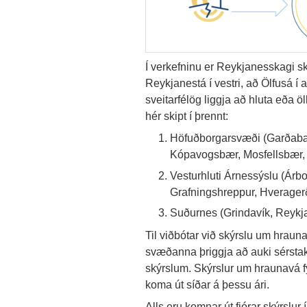
Í verkefninu er Reykjanesskagi sk
Reykjanestá í vestri, að Ölfusá í a
sveitarfélög liggja að hluta eða 
hér skipt í þrennt:
Höfuðborgarsvæði (Garðabær
Kópavogsbær, Mosfellsbær, 
Vesturhluti Árnessýslu (Árb
Grafningshreppur, Hveragerð
Suðurnes (Grindavík, Reykj
Til viðbótar við skýrslu um hraun
svæðanna þriggja að auki sérsta
skýrslum. Skýrslur um hraunavá f
koma út síðar á þessu ári.
Alls eru komnar út fjórar skýrslu