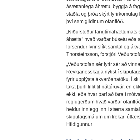
ásættanlega áhættu, byggja á fa
staðla og þróa skýrt fyrirkomulag
því sem gildir um ofanflóð.
„Niðurstöður langtímahættumats s
áhætta“ hvað varðar búsetu eða s
forsendur fyrir slíkt samtal og ák
Thorsteinsson, forstjóri Veðurstof
„Veðurstofan sér fyrir sér að vi
Reykjanesskaga nýtist í skipulags
fyrir upplýsta ákvarðanatöku. Í s
taka þurfi tillit til náttúruvár, en
ekki, eða hvar þarf að fara í mótv
reglugerðum hvað varðar ofanflóð
heldur innlegg inn í stærra samtal
skipulagsmálum um frekari útfærsl
Hildigunnur