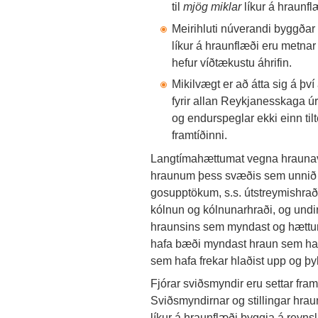
til
mjög miklar
líkur á hraunfl
Meirihluti núverandi byggða
líkur á hraunflæði eru metnar 
hefur víðtækustu áhrifin.
Mikilvægt er að átta sig á því
fyrir allan Reykjanesskaga úr
og endurspeglar ekki einn til
framtíðinni.
Langtímahættumat vegna hraunavá
hraunum þess svæðis sem unnið er
gosupptökum, s.s. útstreymishraði
kólnun og kólnunarhraði, og undir
hraunsins sem myndast og hættu
hafa bæði myndast hraun sem hafa
sem hafa frekar hlaðist upp og þ
Fjórar sviðsmyndir eru settar fram
Sviðsmyndirnar og stillingar hrau
líkur á hraunflæði byggja á reyn