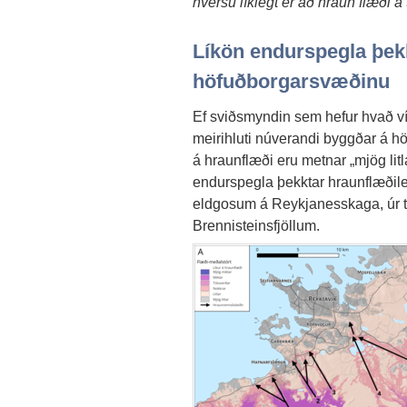
hversu líklegt er að hraun flæði 
Líkön endurspegla þekk
höfuðborgarsvæðinu
Ef sviðsmyndin sem hefur hvað ví
meirihluti núverandi byggðar á h
á hraunflæði eru metnar „mjög litla
endurspegla þekktar hraunflæðile
eldgosum á Reykjanesskaga, úr t
Brennisteinsfjöllum.