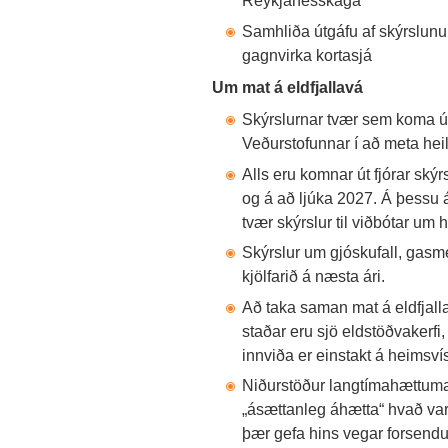
Reykjanesskaga
Samhliða útgáfu af skýrslun
gagnvirka kortasjá
Um mat á eldfjallavá
Skýrslurnar tvær sem koma út 
Veðurstofunnar í að meta hei
Alls eru komnar út fjórar ský
og á að ljúka 2027. Á þessu á
tvær skýrslur til viðbótar um
Skýrslur um gjóskufall, gas
kjölfarið á næsta ári.
Að taka saman mat á eldfjallav
staðar eru sjö eldstöðvakerfi,
innviða er einstakt á heimsví
Niðurstöður langtímahættumat
„ásættanleg áhætta“ hvað var
þær gefa hins vegar forsendur