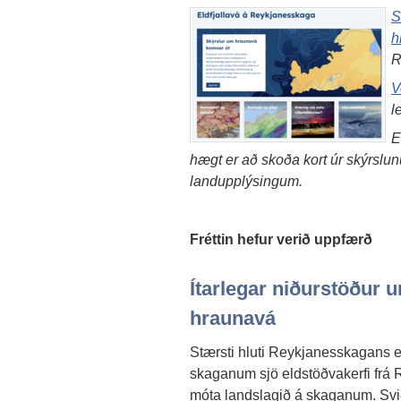
S
h
R
V
l
E
hægt er að skoða kort úr skýrslu
landupplýsingum.
Fréttin hefur verið uppfærð
Ítarlegar niðurstöður 
hraunavá
Stærsti hluti Reykjanesskagans e
skaganum sjö eldstöðvakerfi frá R
móta landslagið á skaganum. Svið