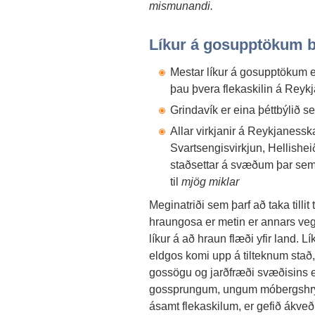
mismunandi.
Líkur á gosupptökum 
Mestar líkur á gosupptökum 
þau þvera flekaskilin á Rey
Grindavík er eina þéttbýlið 
Allar virkjanir á Reykjanessk
Svartsengisvirkjun, Hellishei
staðsettar á svæðum þar sem
til
mjög miklar
Meginatriði sem þarf að taka tilli
hraungosa er metin er annars ve
líkur á að hraun flæði yfir land. L
eldgos komi upp á tilteknum stað,
gossögu og jarðfræði svæðisins er
gossprungum, ungum móbergshr
ásamt flekaskilum, er gefið ákve