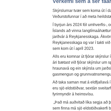
Verkefni sem á sér fáa
Skýrslurnar tvær sem koma út í da
Veðurstofunnar í að meta heildst
Í byrjun árs 2024 fól umhverfis-, 
Íslands að vinna langtímaáhættum
jarðvár á Reykjanesskaga. Ákvörðu
Reykjanesskaga og var í takti við 
sem kom út í apríl 2023.
Alls eru komnar út fjórar skýrslur
ári bætast við fjórar skýrslur um 
hraunavá og ein skýrsla um jarðsk
gasmengun og grunnvatnsmengun fy
Að taka saman mat á eldfjallavá í 
eru sjö eldstöðvar, sextán sveitarf
fyrirmyndir á heimsvísu.
„Það má auðvitað líka segja að þ
sem finna má sjö eldstöðvakerfi 