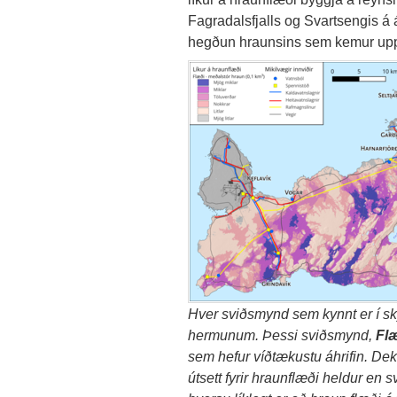
Fagradalsfjalls og Svartsengis á á
hegðun hraunsins sem kemur upp
Hver sviðsmynd sem kynnt er í s
hermunum. Þessi sviðsmynd,
Flæ
sem hefur víðtækustu áhrifin.
Dekk
útsett fyrir hraunflæði heldur en s