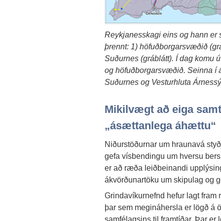
Reykjanesskagi eins og hann er sk
þrennt: 1) höfuðborgarsvæðið (græn
Suðurnes (gráblátt). Í dag komu ú
og höfuðborgarsvæðið. Seinna í á
Suðurnes og Vesturhluta Árnessý
Mikilvægt að eiga samt
„ásættanlega áhættu“
Niðurstöðurnar um hraunavá styð
gefa vísbendingu um hversu bersk
er að ræða leiðbeinandi upplýsing
ákvörðunartöku um skipulag og g
Grindavíkurnefnd hefur lagt fra
þar sem megináhersla er lögð á 
samfélagsins til framtíðar. Þar er 