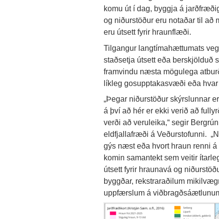
komu út í dag, byggja á jarðfræði
og niðurstöður eru notaðar til a
eru útsett fyrir hraunflæði.
Tilgangur langtímahættumats ve
staðsetja útsett eða berskjölduð 
framvindu næsta mögulega atburð
líkleg gosupptakasvæði eða hvar á
„Þegar niðurstöður skýrslunnar er
á því að hér er ekki verið að full
verði að veruleika,“ segir Bergrún
eldfjallafræði á Veðurstofunni. „
gýs næst eða hvort hraun renni á
komin samantekt sem veitir ítarl
útsett fyrir hraunavá og niðurstö
byggðar, rekstraraðilum mikilvæg
uppfærslum á viðbragðsáætlunum,