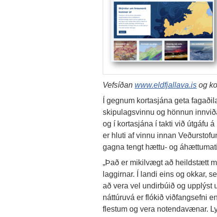
Vefsíðan
www.eldfjallava.is
og ko
Í gegnum kortasjána geta fagaðila
skipulagsvinnu og hönnun innviðak
og í kortasjána í takti við útgáfu
er hluti af vinnu innan Veðursto
gagna tengt hættu- og áhættumati 
„Það er mikilvægt að heildstætt ma
laggirnar. Í landi eins og okkar, 
að vera vel undirbúið og upplýst
náttúruvá er flókið viðfangsefni 
flestum og vera notendavænar. Lyk