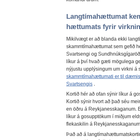
Langtímahættumat kemu
hættumats fyrir virkni
Mikilvægt er að blanda ekki lan
skammtímahættumat sem gefið hefu
Svartsengi og Sundhnúksgígaröð
líkur á því hvað gæti mögulega g
nýjustu upplýsingum um virkni á
skammtímahættumati er til dæmis 
Svartsengis
.
Kortið hér að ofan sýnir líkur 
Kortið sýnir hvort að það séu mei
en öðru á Reykjanesskaganum. Ein
líkur á gosupptökum í miðjum el
flekaskilin á Reykjanesskaganum,
Það að á langtímahættumatskortinu