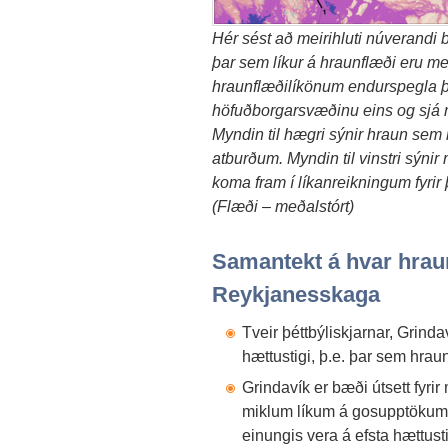
Hér sést að meirihluti núverandi
þar sem líkur á hraunflæði eru metn
hraunflæðilíkönum endurspegla þe
höfuðborgarsvæðinu eins og sj
Myndin til hægri sýnir hraun sem 
atburðum. Myndin til vinstri sýni
koma fram í líkanreikningum fyrir
(Flæði – meðalstórt)
Samantekt á hvar hrau
Reykjanesskaga
Tveir þéttbýliskjarnar, Grind
hættustigi, þ.e. þar sem hrau
Grindavík er bæði útsett fyrir
miklum líkum á gosupptökum, 
einungis vera á efsta hættust