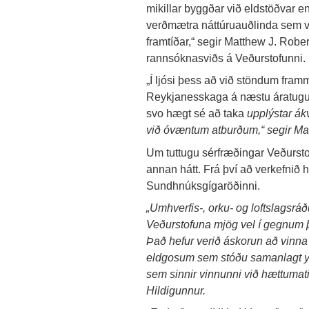
mikillar byggðar við eldstöðvar 
verðmætra náttúruauðlinda sem vi
framtíðar,“ segir Matthew J. Robe
rannsóknasviðs á Veðurstofunni.
„Í ljósi þess að við stöndum framm
Reykjanesskaga á næstu áratugum
svo hægt sé að taka
upplýstar ákv
við óvæntum atburðum,“ segir Ma
Um tuttugu sérfræðingar Veðurst
annan hátt. Frá því að verkefnið 
Sundhnúksgígaröðinni.
„Umhverfis-, orku- og loftslagsráðu
Veðurstofuna mjög vel í gegnum
Það hefur verið áskorun að vinn
eldgosum sem stóðu samanlagt yfi
sem sinnir vinnunni við hættumati
Hildigunnur.