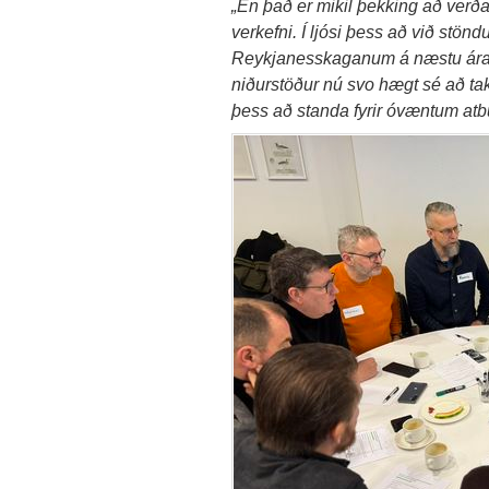
„En það er mikil þekking að verða
verkefni. Í ljósi þess að við stönd
Reykjanesskaganum á næstu árat
niðurstöður nú svo hægt sé að tak
þess að standa fyrir óvæntum atbu