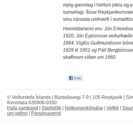
mjög greinileg í hörfum jökla og e
sumarlagi. Íbúar Reykjavíkursvæð
sínu nánasta umhverfi í sumarfö
Heimildamenn eru: Jón Erlendsson
1920, Jón Eyþórsson veðurfræðing
1964, Vigfús Guðmundsson bóndi
1929 til 1951 og Páll Bergþórsso
skaflinum síðan um 1960.
© Veðurstofa Íslands | Bústaðavegi 7-9 | 105 Reykjavík | Sí
Kennitala 630908-0350
Hafa samband
|
Starfsfólk
|
Notkunarskilmálar
|
Veftré
|
Spur
um vefinn
|
Persónuvernd