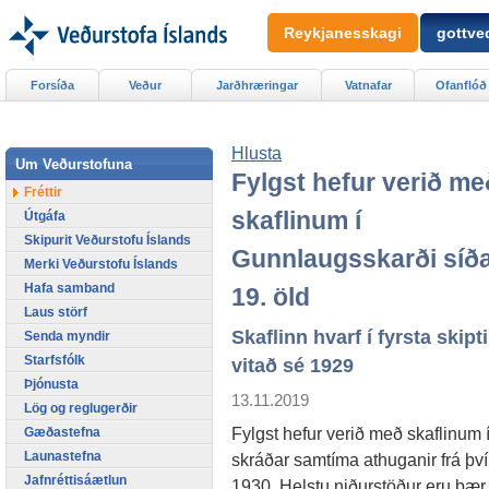
Reykjanesskagi
gottved
Forsíða
Veður
Jarðhræringar
Vatnafar
Ofanflóð
Hlusta
Um Veðurstofuna
Fylgst hefur verið me
Fréttir
skaflinum í
Útgáfa
Skipurit Veðurstofu Íslands
Gunnlaugsskarði síð
Merki Veðurstofu Íslands
Hafa samband
19. öld
Laus störf
Skaflinn hvarf í fyrsta skipt
Senda myndir
Starfsfólk
vitað sé 1929
Þjónusta
13.11.2019
Lög og reglugerðir
Fylgst hefur verið með skaflinum 
Gæðastefna
Launastefna
skráðar samtíma athuganir frá því
Jafnréttisáætlun
1930. Helstu niðurstöður eru þær a