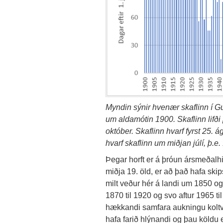
Myndin sýnir hvenær skaflinn í Gun
um aldamótin 1900. Skaflinn lifð
október. Skaflinn hvarf fyrst 25. á
hvarf skaflinn um miðjan júlí, þ.e
Þegar horft er á þróun ársmeðalhi
miðja 19. öld, er að það hafa skips
milt veður hér á landi um 1850 og
1870 til 1920 og svo aftur 1965 til 
hækkandi samfara aukningu koltvís
hafa farið hlýnandi og þau köldu e