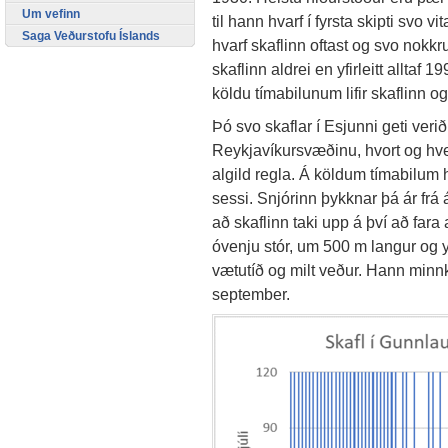
Um vefinn
til hann hvarf í fyrsta skipti svo v
Saga Veðurstofu Íslands
hvarf skaflinn oftast og svo nokkr
skaflinn aldrei en yfirleitt alltaf 
köldu tímabilunum lifir skaflinn o
Þó svo skaflar í Esjunni geti ver
Reykjavíkursvæðinu, hvort og hve l
algild regla. Á köldum tímabilum he
sessi. Snjórinn þykknar þá ár frá 
að skaflinn taki upp á því að fara
óvenju stór, um 500 m langur og yfir
vætutíð og milt veður. Hann minnka
september.