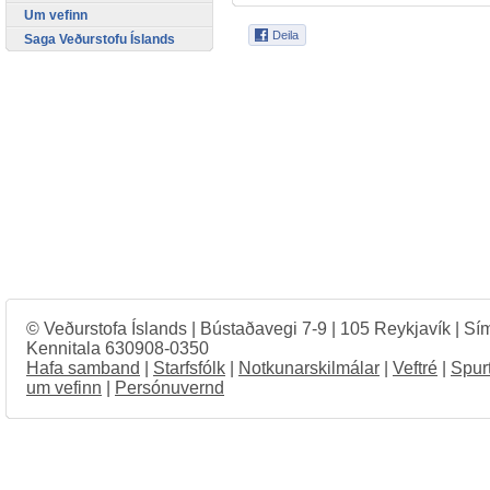
Um vefinn
Saga Veðurstofu Íslands
© Veðurstofa Íslands | Bústaðavegi 7-9 | 105 Reykjavík | Sí
Kennitala 630908-0350
Hafa samband
|
Starfsfólk
|
Notkunarskilmálar
|
Veftré
|
Spur
um vefinn
|
Persónuvernd