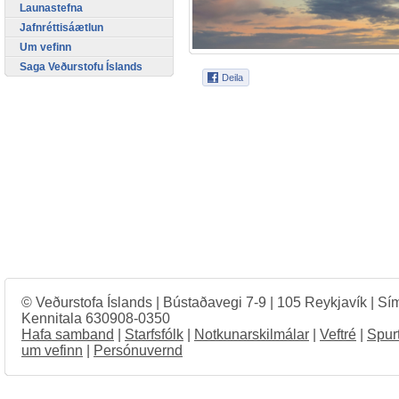
Launastefna
Jafnréttisáætlun
Um vefinn
Saga Veðurstofu Íslands
© Veðurstofa Íslands | Bústaðavegi 7-9 | 105 Reykjavík | Sí
Kennitala 630908-0350
Hafa samband
|
Starfsfólk
|
Notkunarskilmálar
|
Veftré
|
Spur
um vefinn
|
Persónuvernd