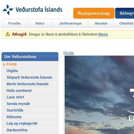
Reykjanesskagi
Sólmyr
Forsíða
Veður
Jarðhræringar
Vatnafar
Ofanflóð
Athugið
Dregur úr líkum á skriðuföllum á Ströndum
Meira
Hlusta
Um Veðurstofuna
Fréttir
Útgáfa
Skipurit Veðurstofu Íslands
Merki Veðurstofu Íslands
Hafa samband
Laus störf
Senda myndir
Starfsfólk
Þjónusta
Lög og reglugerðir
Gæðastefna