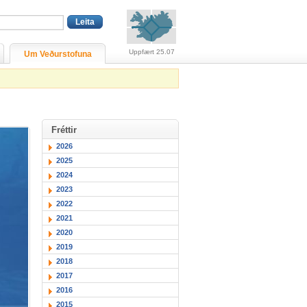
Viðvaranir (engin viðv
Uppfært 25.07
Um Veðurstofuna
Fréttir
2026
2025
2024
2023
2022
2021
2020
2019
2018
2017
2016
2015