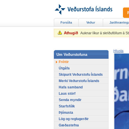
Forsíða
Veður
Jarðhræring
Athugið
Auknar líkur á skriðuföllum á 
Hlusta
Um Veðurstofuna
Fréttir
Útgáfa
Skipurit Veðurstofu Íslands
Merki Veðurstofu Íslands
Hafa samband
Laus störf
Senda myndir
Starfsfólk
Þjónusta
Lög og reglugerðir
Gæðastefna