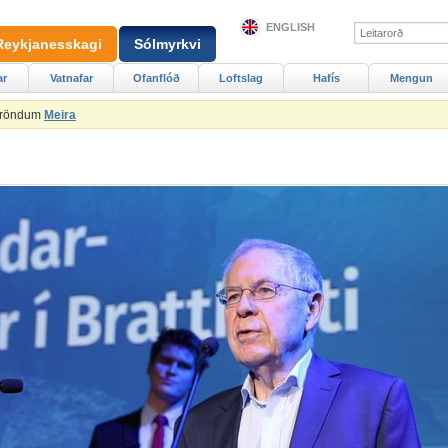
ENGLISH
Reykjanesskagi
Sólmyrkvi
ar
Vatnafar
Ofanflóð
Loftslag
Hafís
Mengun
Ströndum
Meira