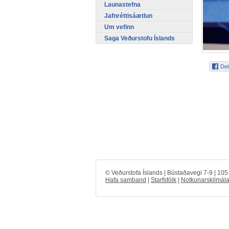
Launastefna
Jafnréttisáætlun
Um vefinn
Saga Veðurstofu Íslands
© Veðurstofa Íslands | Bústaðavegi 7-9 | 10
Hafa samband
|
Starfsfólk
|
Notkunarskilmála