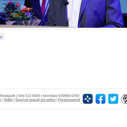
5 Reykjavík | Sími 522 6000 | Kennitala 630908-0350
r
|
Veftré
|
Spurt og svarað um vefinn
|
Persónuvernd