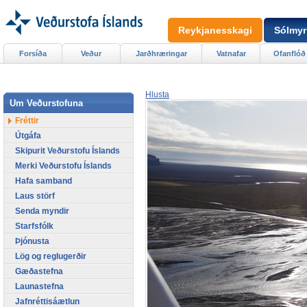
Reykjanesskagi
Sólmyr
Forsíða
Veður
Jarðhræringar
Vatnafar
Ofanflóð
Hlusta
Um Veðurstofuna
Fréttir
Útgáfa
Skipurit Veðurstofu Íslands
Merki Veðurstofu Íslands
Hafa samband
Laus störf
Senda myndir
Starfsfólk
Þjónusta
Lög og reglugerðir
Gæðastefna
Launastefna
Jafnréttisáætlun