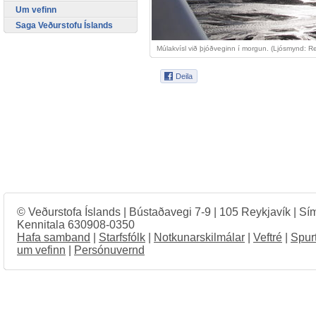
Um vefinn
Saga Veðurstofu Íslands
Múlakvísl við þjóðveginn í morgun. (Ljósmynd: R
© Veðurstofa Íslands | Bústaðavegi 7-9 | 105 Reykjavík | Sí
Kennitala 630908-0350
Hafa samband
|
Starfsfólk
|
Notkunarskilmálar
|
Veftré
|
Spur
um vefinn
|
Persónuvernd