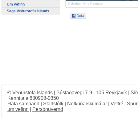
© Guðrún Nína Petersen
Um vefinn
Saga Veðurstofu Íslands
© Veðurstofa Íslands | Bústaðavegi 7-9 | 105 Reykjavík | Sí
Kennitala 630908-0350
Hafa samband
|
Starfsfólk
|
Notkunarskilmálar
|
Veftré
|
Spur
um vefinn
|
Persónuvernd