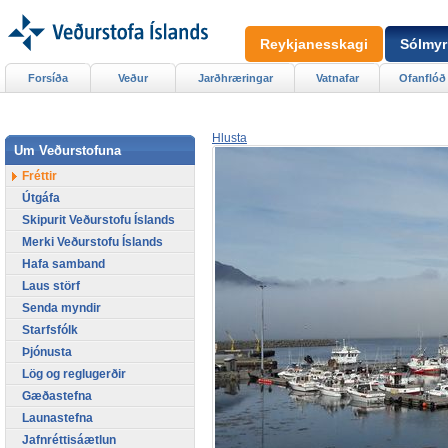
Reykjanesskagi
Sólmyr
Forsíða
Veður
Jarðhræringar
Vatnafar
Ofanflóð
Hlusta
Um Veðurstofuna
Fréttir
Útgáfa
Skipurit Veðurstofu Íslands
Merki Veðurstofu Íslands
Hafa samband
Laus störf
Senda myndir
Starfsfólk
Þjónusta
Lög og reglugerðir
Gæðastefna
Launastefna
Jafnréttisáætlun