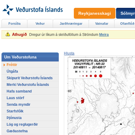
Reykjanesskagi
Sólmyr
Forsíða
Veður
Jarðhræringar
Vatnafar
Ofanflóð
Athugið
Dregur úr líkum á skriðuföllum á Ströndum
Meira
Hlusta
Um Veðurstofuna
Fréttir
Útgáfa
Skipurit Veðurstofu Íslands
Merki Veðurstofu Íslands
Hafa samband
Laus störf
Senda myndir
Starfsfólk
Þjónusta
Lög og reglugerðir
Gæðastefna