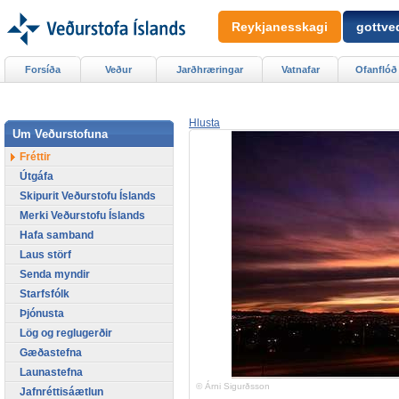
Reykjanesskagi
gottved
Forsíða
Veður
Jarðhræringar
Vatnafar
Ofanflóð
Hlusta
Um Veðurstofuna
Fréttir
Útgáfa
Skipurit Veðurstofu Íslands
Merki Veðurstofu Íslands
Hafa samband
Laus störf
Senda myndir
Starfsfólk
Þjónusta
Lög og reglugerðir
Gæðastefna
Launastefna
© Árni Sigurðsson
Jafnréttisáætlun