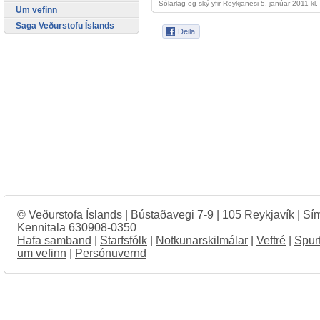
Sólarlag og ský yfir Reykjanesi 5. janúar 2011 kl.
Um vefinn
Saga Veðurstofu Íslands
© Veðurstofa Íslands | Bústaðavegi 7-9 | 105 Reykjavík | Sí
Kennitala 630908-0350
Hafa samband
|
Starfsfólk
|
Notkunarskilmálar
|
Veftré
|
Spur
um vefinn
|
Persónuvernd