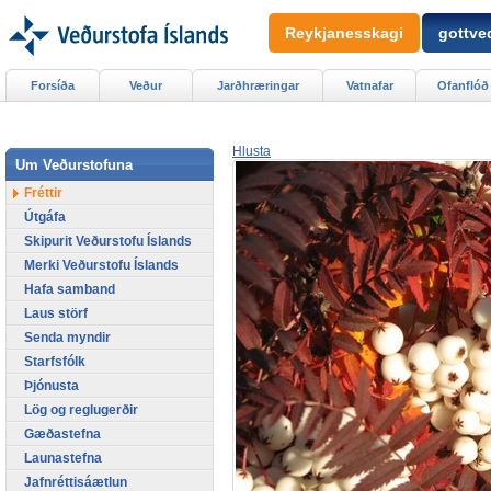
Reykjanesskagi
gottved
Forsíða
Veður
Jarðhræringar
Vatnafar
Ofanflóð
Hlusta
Um Veðurstofuna
Fréttir
Útgáfa
Skipurit Veðurstofu Íslands
Merki Veðurstofu Íslands
Hafa samband
Laus störf
Senda myndir
Starfsfólk
Þjónusta
Lög og reglugerðir
Gæðastefna
Launastefna
Jafnréttisáætlun