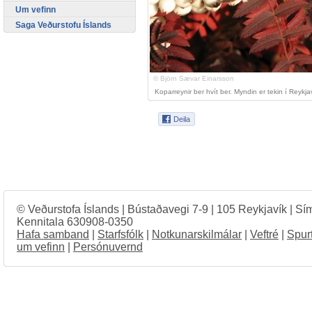
Um vefinn
Saga Veðurstofu Íslands
© Björn Sævar Einarsson
Koparreynir ber hvít ber. Myndin er tekin í Reyk
© Veðurstofa Íslands | Bústaðavegi 7-9 | 105 Reykjavík | Sí
Kennitala 630908-0350
Hafa samband
|
Starfsfólk
|
Notkunarskilmálar
|
Veftré
|
Spur
um vefinn
|
Persónuvernd