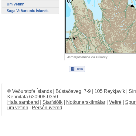
Um vefinn
Saga Veðurstofu Íslands
Jarðskjálftahrina við Grímsey.
© Veðurstofa Íslands | Bústaðavegi 7-9 | 105 Reykjavík | Sí
Kennitala 630908-0350
Hafa samband
|
Starfsfólk
|
Notkunarskilmálar
|
Veftré
|
Spur
um vefinn
|
Persónuvernd