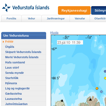
Reykjanesskagi
Sólmyr
Forsíða
Veður
Jarðhræringar
Vatnafar
Ofanflóð
Hlusta
Um Veðurstofuna
Fréttir
Útgáfa
Skipurit Veðurstofu Íslands
Merki Veðurstofu Íslands
Hafa samband
Laus störf
Senda myndir
Starfsfólk
Þjónusta
Lög og reglugerðir
Gæðastefna
Launastefna
Jafnréttisáætlun