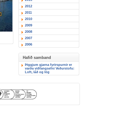
2012
2011
2010
2009
2008
2007
2006
Hafið samband
Þiggjum gjarna fyrirspurnir er
varða viðfangsefni Veðurstofu:
Loft, láð og lög