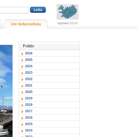
Viðvaranir (engin viðv
Uppfært 25.07
Um Veðurstofuna
Fréttir
2026
2025
2024
2023
2022
2021
2020
2019
2018
2017
2016
2015
2014
2013