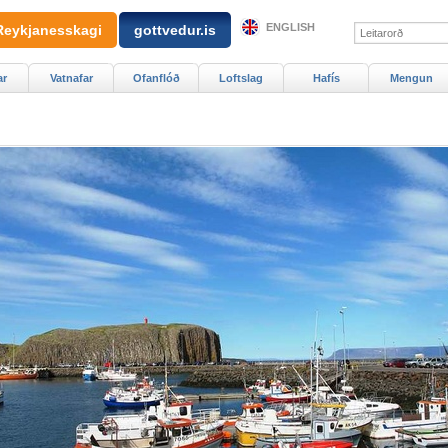
ENGLISH
Reykjanesskagi
gottvedur.is
ar
Vatnafar
Ofanflóð
Loftslag
Hafís
Mengun