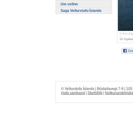
Um vefinn
Saga Veðurstofu Íslands
© Árni Si
Úr Stykki
© Veðurstofa Íslands | Bústaðavegi 7-9 | 10
Hafa samband
|
Starfsfólk
|
Notkunarskilmála