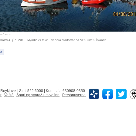
gurðsson
shólmi 4. júní 2010. Myndin er tekin í vorferð starfsmanna Veðurstofu Íslands.
5 Reykjavík | Sími 522 6000 | Kennitala 630908-0350
r
|
Veftré
|
Spurt og svarað um vefinn
|
Persónuvernd