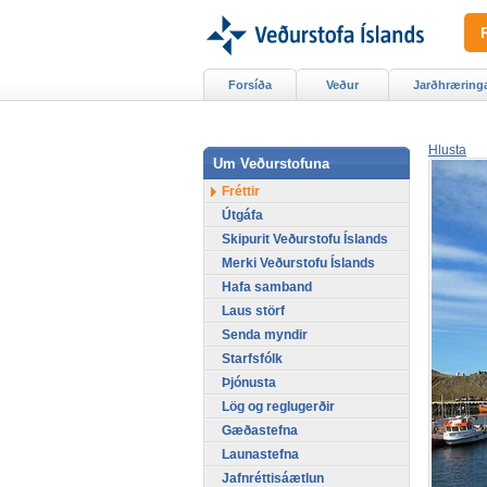
Forsíða
Veður
Jarðhræring
Hlusta
Um Veðurstofuna
Fréttir
Útgáfa
Skipurit Veðurstofu Íslands
Merki Veðurstofu Íslands
Hafa samband
Laus störf
Senda myndir
Starfsfólk
Þjónusta
Lög og reglugerðir
Gæðastefna
Launastefna
Jafnréttisáætlun