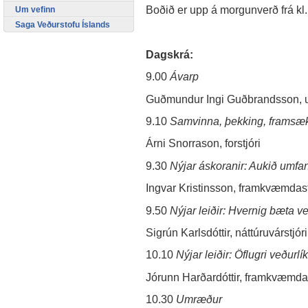
Boðið er upp á morgunverð frá kl.
Um vefinn
Saga Veðurstofu Íslands
Dagskrá:
9.00
Ávarp
Guðmundur Ingi Guðbrandsson, u
9.10
Samvinna, þekking, framsækni
Árni Snorrason, forstjóri
9.30
Nýjar áskoranir: Aukið umfa
Ingvar Kristinsson, framkvæmdastjó
9.50
Nýjar leiðir: Hvernig bæta v
Sigrún Karlsdóttir, náttúruvárstjóri
10.10
Nýjar leiðir: Öflugri veðurl
Jórunn Harðardóttir, framkvæmdas
10.30
Umræður