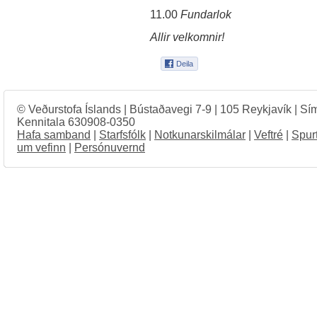
11.00
Fundarlok
Allir velkomnir!
© Veðurstofa Íslands | Bústaðavegi 7-9 | 105 Reykjavík | Sí
Kennitala 630908-0350
Hafa samband
|
Starfsfólk
|
Notkunarskilmálar
|
Veftré
|
Spur
um vefinn
|
Persónuvernd