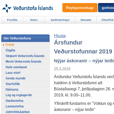
Reykjanesskagi
gottved
Forsíða
Veður
Jarðhræringar
Vatnafar
Ofanflóð
Hlusta
Um Veðurstofuna
Ársfundur
Fréttir
Veðurstofunnar 2019
Útgáfa
Skipurit Veðurstofu Íslands
Nýjar áskoranir – nýjar leiði
Merki Veðurstofu Íslands
Hafa samband
25.3.2019
Laus störf
Ársfundur Veðurstofu Íslands ver
Senda myndir
haldinn á Veðurstofunni að
Starfsfólk
Bústaðavegi 7, þriðjudaginn 26. 
Þjónusta
2019, kl. 9.00–11.00.
Lög og reglugerðir
Gæðastefna
Yfirskrift fundarins er "Vöktun og
Launastefna
áskoranir – nýjar leiðir"
Jafnréttisáætlun