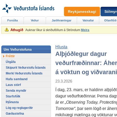
Reykjanesskagi
Sólmyr
Forsíða
Veður
Jarðhræringar
Vatnafar
Ofanflóð
Athugið
Auknar líkur á skriðuföllum á Ströndum
Meira
Hlusta
Um Veðurstofuna
Alþjóðlegur dagur
Fréttir
veðurfræðinnar: Áher
Útgáfa
Skipurit Veðurstofu Íslands
á vöktun og viðvarani
Merki Veðurstofu Íslands
Hafa samband
23.3.2026
Laus störf
Í dag, 23. mars, er haldinn alþjóð
Senda myndir
dagur veðurfræðinnar. Þema dags
Starfsfólk
ár er
„Observing Today, Protectin
Þjónusta
Tomorrow“
, þar sem lögð er áher
Lög og reglugerðir
Gæðastefna
mikilvægi mælinga og vöktunar v