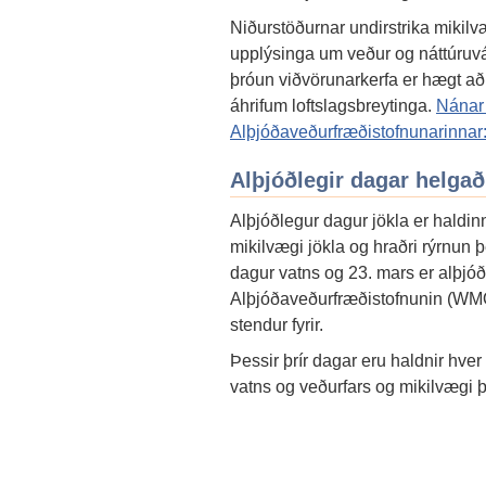
Niðurstöðurnar undirstrika mikilv
upplýsinga um veður og náttúruv
þróun viðvörunarkerfa er hægt að
áhrifum loftslagsbreytinga.
Nánar 
Alþjóðaveðurfræðistofnunarinnar
Alþjóðlegir dagar helgað
Alþjóðlegur dagur jökla er haldin
mikilvægi jökla og hraðri rýrnun þe
dagur vatns og 23. mars er alþjó
Alþjóðaveðurfræðistofnunin (WM
stendur fyrir.
Þessir þrír dagar eru haldnir hver á
vatns og veðurfars og mikilvægi þe