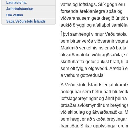
Launastefna
vatns og loftslags. Slík gögn eru
Jafnréttisáætlun
forsenda áreiðanlegra spáa og
Um vefinn
viðvarana sem geta dregið úr tjón
Saga Veðurstofu Íslands
aukið öryggi og áfallaþol samféla
Í því samhengi vinnur Veðurstofa 
sem birtar verða viðvaranir vegn
Markmið verkefnisins er að bæta u
ákvarðanatöku viðbragðsaðila, s
skriðuhætta getur aukist hratt, til
sem oft fylgja öfgaveðri. Áætlað er
á vefnum gottvedur.is.
Á Veðurstofu Íslands er jafnframt 
aðlögunar sem hefur það hlutver
loftslagsbreytingar og áhrif þeirr
þróaðar sviðsmyndir um breytingar
við skipulag og ákvarðanatöku. Me
sem hægt er að skoða breytingar á
framtíðar. Slíkar upplýsingar eru 