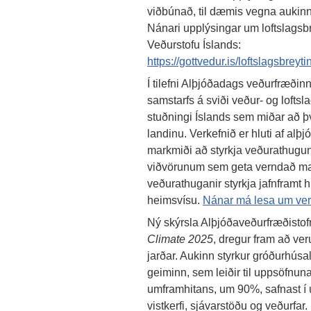
viðbúnað, til dæmis vegna aukinn
Nánari upplýsingar um loftslagsbr
Veðurstofu Íslands:
https://gottvedur.is/loftslagsbreyt
Í tilefni Alþjóðadags veðurfræðin
samstarfs á sviði veður- og lofts
stuðningi Íslands sem miðar að þv
landinu. Verkefnið er hluti af a
markmiði að styrkja veðurathug
viðvörunum sem geta verndað manns
veðurathuganir styrkja jafnframt 
heimsvísu.
Nánar má lesa um verk
Ný skýrsla Alþjóðaveðurfræðisto
Climate 2025
, dregur fram að ve
jarðar. Aukinn styrkur gróðurhúsal
geiminn, sem leiðir til uppsöfnunar
umframhitans, um 90%, safnast í
vistkerfi, sjávarstöðu og veðurfar.