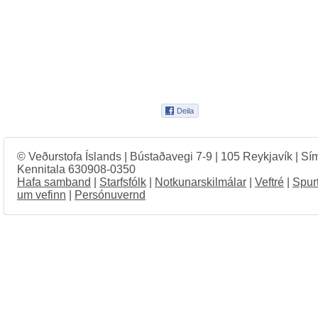
© Veðurstofa Íslands | Bústaðavegi 7-9 | 105 Reykjavík | Sí
Kennitala 630908-0350
Hafa samband
|
Starfsfólk
|
Notkunarskilmálar
|
Veftré
|
Spur
um vefinn
|
Persónuvernd