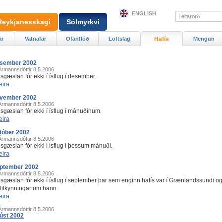
ENGLISH
Reykjanesskagi
Sólmyrkvi
ar
Vatnafar
Ofanflóð
Loftslag
Hafís
Mengun
desember 2002
Ármannsdóttir
8.5.2006
gæslan fór ekki í ísflug í desember.
eira
nóvember 2002
Ármannsdóttir
8.5.2006
sgæslan fór ekki í ísflug í mánuðinum.
eira
któber 2002
Ármannsdóttir
8.5.2006
sgæslan fór ekki í ísflug í þessum mánuði.
eira
eptember 2002
Ármannsdóttir
8.5.2006
sgæslan fór ekki í ísflug í september þar sem enginn hafís var í Grænlandssundi og
 tilkynningar um hann.
eira
Ármannsdóttir
8.5.2006
gúst 2002