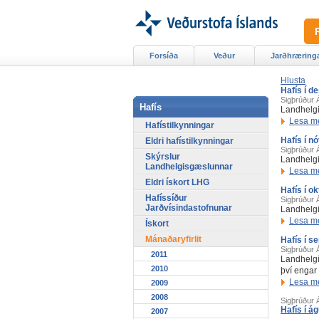
Forsíða
Veður
Jarðhræring
Hlusta
Hafís í 
Sigþrúður 
Hafís
Landhelgis
Lesa m
Hafístilkynningar
Hafís í 
Eldri hafístilkynningar
Sigþrúður 
Skýrslur
Landhelgi
Landhelgisgæslunnar
Lesa m
Eldri ískort LHG
Hafís í o
Hafíssíður
Sigþrúður 
Jarðvísindastofnunar
Landhelgi
Lesa m
Ískort
Mánaðaryfirlit
Hafís í s
Sigþrúður 
2011
Landhelgi
2010
því engar
Lesa m
2009
2008
Sigþrúður 
Hafís í á
2007