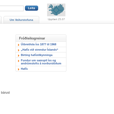
Viðvaranir (engin viðv
Uppfært 25.07
Um Veðurstofuna
Fróðleiksgreinar
Útbreiðsla íss 1877 til 1968
„Hafís við strendur Íslands“
Birting hafístilkynninga
Fundur um samspil íss og
andrúmslofts á norðurslóðum
Hafís
 bárust