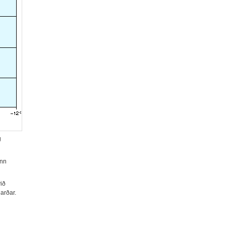
g
inn
við
arðar.