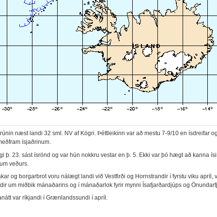
rúnin næst landi 32 sml. NV af Kögri. Þéttleikinn var að mestu 7-9/10 en ísdreifar o
meðfram ísjaðrinum.
gi þ. 23. sást ísrönd og var hún nokkru vestar en þ. 5. Ekki var þó hægt að kanna ís
kum veðurs.
kar og borgarbrot voru nálægt landi við Vestfirði og Hornstrandir í fyrstu viku apríl, 
dir um miðbik mánaðarins og í mánaðarlok fyrir mynni Ísafjarðardjúps og Önundarfj
átt var ríkjandi í Grænlandssundi í apríl.