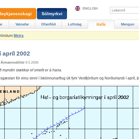
ENGLISH
Reykjanesskagi
Sólmyrkvi
ar
Vatnafar
Ofanflóð
Loftslag
Hafís
Mengun
Ströndum
Meira
í apríl 2002
 Ármannsdóttir
8.5.2006
ð myndin stækkar ef smellt er á hana.
gæslan fór einu sinni í ískönnunarflug úti fyrir Vestfjörðum og Norðurlandi í apríl, þ