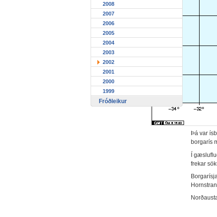
2008
2007
2006
2005
2004
2003
2002
2001
2000
1999
Fróðleikur
Þá var ísb
borgarís 
Í gæsluflu
frekar sö
Borgarísja
Hornstran
Norðaustan