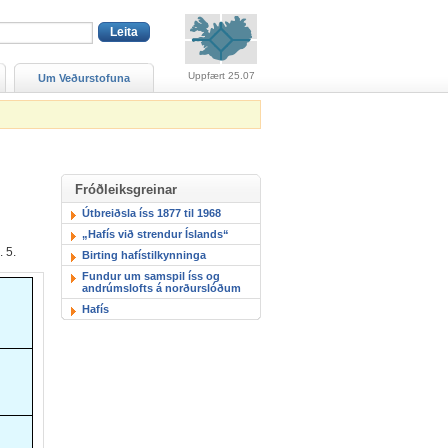
Viðvaranir (engin viðv
Uppfært 25.07
Um Veðurstofuna
Fróðleiksgreinar
Útbreiðsla íss 1877 til 1968
„Hafís við strendur Íslands“
. 5.
Birting hafístilkynninga
Fundur um samspil íss og
andrúmslofts á norðurslóðum
Hafís