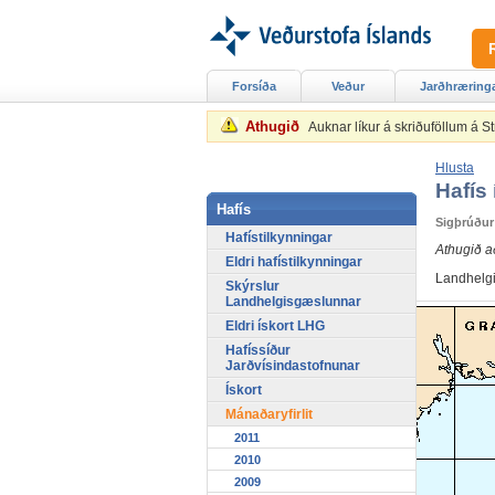
Forsíða
Veður
Jarðhræring
Athugið
Auknar líkur á skriðuföllum á 
Hlusta
Hafís 
Hafís
Sigþrúður
Hafístilkynningar
Athugið a
Eldri hafístilkynningar
Landhelgis
Skýrslur
Landhelgisgæslunnar
Eldri ískort LHG
Hafíssíður
Jarðvísindastofnunar
Ískort
Mánaðaryfirlit
2011
2010
2009