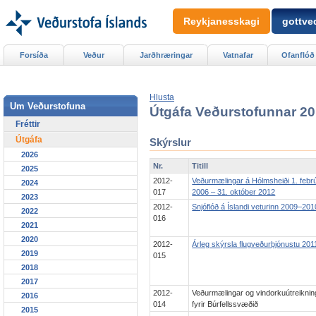
Reykjanesskagi
gottved
Forsíða
Veður
Jarðhræringar
Vatnafar
Ofanflóð
Hlusta
Um Veðurstofuna
Útgáfa Veðurstofunnar 2
Fréttir
Útgáfa
Skýrslur
2026
Nr.
Titill
2025
2012-
Veðurmælingar á Hólmsheiði 1. febr
2024
017
2006 – 31. október 2012
2023
2012-
Snjóflóð á Íslandi veturinn 2009–201
2022
016
2021
2020
2012-
Árleg skýrsla flugveðurþjónustu 201
2019
015
2018
2017
2012-
Veðurmælingar og vindorkuútreiknin
2016
014
fyrir Búrfellssvæðið
2015