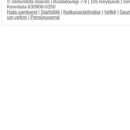
© Veðurstofa Íslands | Bústaðavegi 7-9 | 105 Reykjavík | Sí
Kennitala 630908-0350
Hafa samband
|
Starfsfólk
|
Notkunarskilmálar
|
Veftré
|
Spur
um vefinn
|
Persónuvernd