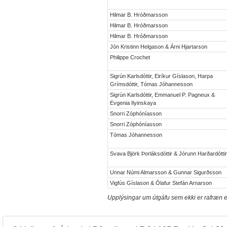
Hilmar B. Hróðmarsson
Hilmar B. Hróðmarsson
Hilmar B. Hróðmarsson
Jón Kristinn Helgason & Árni Hjartarson
Philippe Crochet
Sigrún Karlsdóttir, Eiríkur Gíslason, Harpa
Grímsdóttir, Tómas Jóhannesson
Sigrún Karlsdóttir, Emmanuel P. Pagneux &
Evgenia Ilyinskaya
Snorri Zóphóníasson
Snorri Zóphóníasson
Tómas Jóhannesson
Svava Björk Þorláksdóttir & Jórunn Harðardótti
Unnar Númi Almarsson & Gunnar Sigurðsson
Vigfús Gíslason & Ólafur Stefán Arnarson
Upplýsingar um útgáfu sem ekki er rafræn e