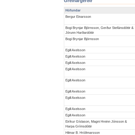
Greinargerðir
Höfundar
Bergur Einarsson
Bogi Brynjar Björnsson, Gerður Stefánsdóttir &
Jórunn Harðardóttir
Bogi Brynjar Björnsson
Egill Axelsson
Egill Axelsson
Egill Axelsson
Egill Axelsson
Egill Axelsson
Egill Axelsson
Egill Axelsson
Egill Axelsson
Egill Axelsson
Eiríkur Gíslason, Magni Hreinn Jónsson &
Harpa Grímsdóttir
Hilmar B. Hróðmarsson