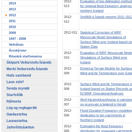
2012-
Evaluation of two delineation metho
2014
013
for regional flood frequency analysis
2013
northern Iceland
2012
2012-
Snjóflóð á Íslandi veturinn 2011–201
2011
012
2010
2012-011
Statistical Correction of WRF
2009
Mesoscale Model Simulations of
1947 - 2008
Surface Wind over Iceland based o
Veðráttan
Station Data
Ársskýrslur
2012-
Evaluation of WRF Mesoscale Mode
Ritaskrá starfsmanna
010
Simulations of Surface Wind over
Iceland
Skipurit Veðurstofu Íslands
2012-
Empirical Terrain Models for Surfac
Merki Veðurstofu Íslands
009
Wind and Air Temperature over Icel
Hafa samband
Laus störf
2012-
Surface Wind and Air Temperature o
Senda myndir
008
Iceland based on Station Records a
ECMWF Operational Analyses
Starfsfólk
2012-
Áhrif Kárahnjúkavirkjunar á vatnsbo
Þjónusta
007
og grunnvatn á láglendi á Héraði
Lög og reglugerðir
2012-
Flood-Duration-Frequency modeling
Gæðastefna
006
Application to ten catchments in
Northern Iceland
Launastefna
2012-
Estimating the flood frequency
Jafnréttisáætlun
005
distribution for ungauged catchment