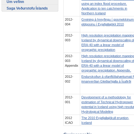
Um vefinn
using an index flood procedure.
Saga Veðurstofu Íslands
Application to ten catchments in
Northern Iceland
2012-
Greining á hreyfingu í gosmekkinum
004
eldgosinu í Eyjafjallajökli 2010
2012-
High resolution precipitation mapping
003
Iceland by dynamical downscaling o
ERA-40 with a linear model of
orographic precipitation
2012-
High resolution precipitation mapping
003
Iceland by dynamical downscaling o
Appendix
ERA-40 with a linear model of
orographic precipitation. Appendix.
2012-
Endurskoðun á ofanflóðahættumati f
002
innanverðan Gleiðarhjalla á Ísafirði
2012-
Development of a methodology for
001
estimation of Technical Hydropower
potential in Iceland using high resolu
Hydrological Modeling
2012
The 2010 Eyjafjallajökull eruption,
ICAO
Iceland