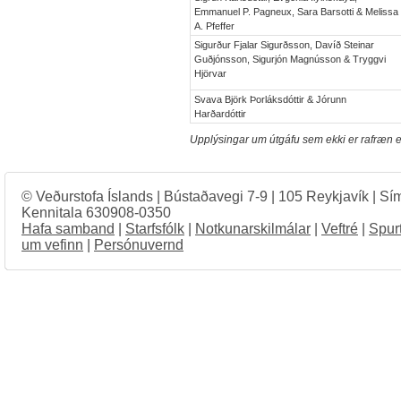
Emmanuel P. Pagneux, Sara Barsotti & Melissa
A. Pfeffer
Sigurður Fjalar Sigurðsson, Davíð Steinar
Guðjónsson, Sigurjón Magnússon & Tryggvi
Hjörvar
Svava Björk Þorláksdóttir & Jórunn
Harðardóttir
Upplýsingar um útgáfu sem ekki er rafræn e
© Veðurstofa Íslands | Bústaðavegi 7-9 | 105 Reykjavík | Sí
Kennitala 630908-0350
Hafa samband
|
Starfsfólk
|
Notkunarskilmálar
|
Veftré
|
Spur
um vefinn
|
Persónuvernd