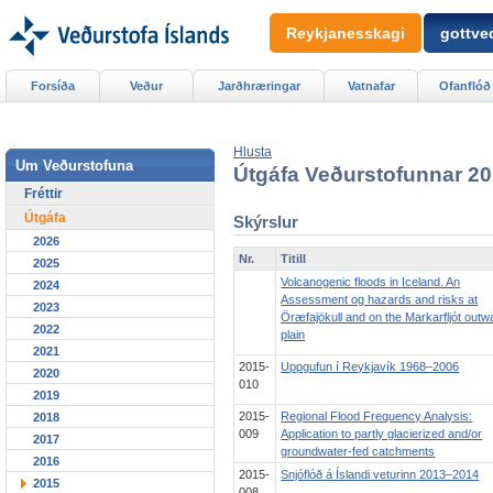
Reykjanesskagi
gottved
Forsíða
Veður
Jarðhræringar
Vatnafar
Ofanflóð
Hlusta
Um Veðurstofuna
Útgáfa Veðurstofunnar 2
Fréttir
Útgáfa
Skýrslur
2026
Nr.
Titill
2025
Volcanogenic floods in Iceland. An
2024
Assessment og hazards and risks at
2023
Öræfajökull and on the Markarfljót out
2022
plain
2021
2015-
Uppgufun í Reykjavík 1968–2006
2020
010
2019
2015-
Regional Flood Frequency Analysis:
2018
009
Application to partly glacierized and/or
2017
groundwater-fed catchments
2016
2015-
Snjóflóð á Íslandi veturinn 2013–2014
2015
008