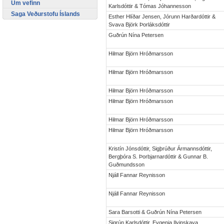
Um vefinn
Karlsdóttir & Tómas Jóhannesson
Saga Veðurstofu Íslands
Esther Hlíðar Jensen, Jórunn Harðardóttir &
Svava Björk Þorláksdóttir
Guðrún Nína Petersen
Hilmar Björn Hróðmarsson
Hilmar Björn Hróðmarsson
Hilmar Björn Hróðmarsson
Hilmar Björn Hróðmarsson
Hilmar Björn Hróðmarsson
Hilmar Björn Hróðmarsson
Kristín Jónsdóttir, Sigþrúður Ármannsdóttir,
Bergþóra S. Þorbjarnardóttir & Gunnar B.
Guðmundsson
Njáll Fannar Reynisson
Njáll Fannar Reynisson
Sara Barsotti & Guðrún Nína Petersen
Sigrún Karlsdóttir, Evgenia Ilyinskaya,