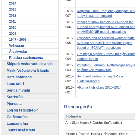
2014
2013
2015-
Regional Flood Frequency Analysis: A 
2012
007
study in eastern Iceland
2011
2015-
Impact of snow and cloud cover on the
006
surface energy budget over Iceland ba
2010
on HARMONIE model simulations
2009
2015-
Cyclones and associated weather patte
1947 - 2008
005
over the northern North Atlantic region
Veðráttan
based on ECMWF reanalyses
Ársskýrslur
2015-
Greining á öfgaveðurhæð frá sjálfvirku
Ritaskrá starfsmanna
004
vindmælingum
Skipurit Veðurstofu Íslands
2015-
Vatnafar í Eldhrauni. Náttúrulegar breyt
003
og áhrif veitumannvirkja
Merki Veðurstofu Íslands
2015-
Samband veðurs og snjóflóða á
Hafa samband
002
Ólafsfjarðarvegi
Laus störf
2015-
Afkoma Hofsjökuls 2013–2014
Senda myndir
001
Starfsfólk
Þjónusta
Greinargerðir
Lög og reglugerðir
Höfundar
Gæðastefna
Árni Sigurðsson & Gerður Stefánsdóttir
Launastefna
Jafnréttisáætlun
Eiríkur Gíslason, Harpa Grímsdóttir, Sigrún