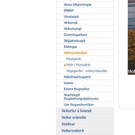
Vona tilkynningar
PIREP
Vindaspá
Veðursjá
Veðurtungl
Greiningarkort
Skýjahuluspá
Eldingar
Vefmyndavélar
Reykjavík
Höfn í Hornafirði
Vegagerðin - vefmyndavélar
Háloftaathuganir
>
Isavia
Erlent flugveður
Starfsleyfi
flugleiðsöguþjónustu
Um flugveðursíður
Veðurfar á Íslandi
Veður erlendis
Stöðvar
Veðurvottorð