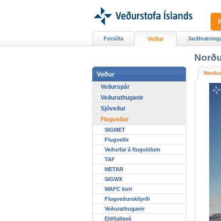
Forsíða
Veður
Jarðhræring
Norður
Norðu
Veður
Veðurspár
Veðurathuganir
Sjóveður
Flugveður
SIGMET
Flugvellir
Veðurfar á flugvöllum
TAF
METAR
SIGWX
WAFC kort
Flugveðurskilyrði
Veðurathuganir
Eldfjallavá