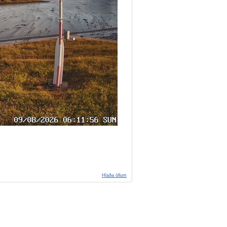
Hlaða öllum