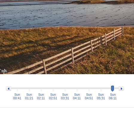
Sun
Sun
Sun
Sun
Sun
Sun
Sun
Sun
Sun
00:41
01:21
02:11
02:51
03:31
04:11
04:51
05:31
06:11