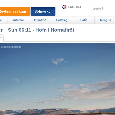
ENGLISH
Reykjanesskagi
Sólmyrkvi
ar
Vatnafar
Ofanflóð
Loftslag
Hafís
Mengun
 − Sun 06:11 - Höfn í Hornafirði
r