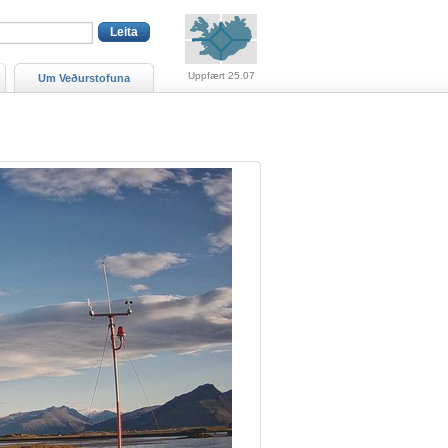
Viðvaranir (engin viðv
Uppfært 25.07
Um Veðurstofuna